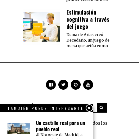
Estimulación
cognitiva a través
del juego
Diana de Arias creó
Decedario, un juego de
mesa que actúa como
TAMBIÉN PUEDE INTERESARTE
Un castillo real para un
360 Grados Press © 2018 Todos los
pueblo real
derechos reservados.
Al Noroeste de Madrid, a