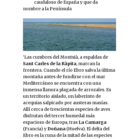
caudaloso de España y que da
nombre a la Península
‘Las cumbres del Montsià, a espaldas de
Sant Carles de la Ràpita
, marcan la
frontera. Cuando el río Ebro salva la última
montaña antes de fundirse con el mar
Mediterráneo se encuentra con una
inmensa llanura plagada de arrozales. Es
un territorio aislado, un laberinto de
acequias salpicado por austeras masías.
Allí cerca de trescientas especies de aves
disfrutan del tercer humedal más
espacioso de Europa, tras
La Camarga
(Francia) y
Doñana
(Huelva). El delta del
Ebro es la cuna de la mitad de las especies