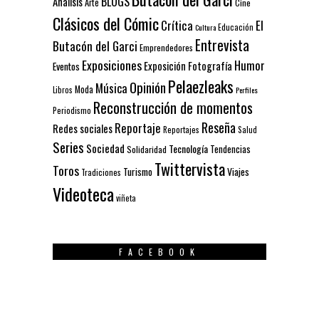
BLOGS
Análisis
Arte
Cine
Clásicos del Cómic
El
Crítica
Educación
Cultura
Entrevista
Butacón del Garci
Emprendedores
Exposiciones
Humor
Exposición
Fotografía
Eventos
Pelaezleaks
Opinión
Música
Moda
Libros
Perfiles
Reconstrucción de momentos
Periodismo
Reseña
Reportaje
Redes sociales
Reportajes
Salud
Series
Sociedad
Tecnología
Solidaridad
Tendencias
Twittervista
Toros
Turismo
Viajes
Tradiciones
Videoteca
viñeta
FACEBOOK