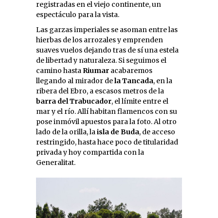
registradas en el viejo continente, un
espectáculo para la vista.
Las garzas imperiales se asoman entre las
hierbas de los arrozales y emprenden
suaves vuelos dejando tras de sí una estela
de libertad y naturaleza. Si seguimos el
camino hasta
Riumar
acabaremos
llegando al mirador de
la Tancada
, en la
ribera del Ebro, a escasos metros de la
barra del Trabucador
, el límite entre el
mar y el río. Allí habitan flamencos con su
pose inmóvil apuestos para la foto. Al otro
lado de la orilla, la
isla de Buda
, de acceso
restringido, hasta hace poco de titularidad
privada y hoy compartida con la
Generalitat.