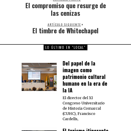
El compromiso que resurge de
Previous
post:
las cenizas
ARTÍCULO SIGUIENTE
El timbre de Whitechapel
Next
post:
LO ÚLTIMO EN "LOCAL"
Del papel de la
imagen como
patrimonio cultural
humano en la era de
la IA
El director del XI
Congreso Universitario
de Historia Comarcal
(CUHC), Francisco
Cardells,
El turismo itinerante