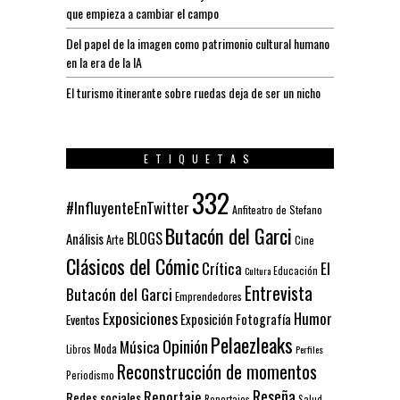
que empieza a cambiar el campo
Del papel de la imagen como patrimonio cultural humano
en la era de la IA
El turismo itinerante sobre ruedas deja de ser un nicho
ETIQUETAS
332
#InfluyenteEnTwitter
Anfiteatro de Stefano
Butacón del Garci
BLOGS
Análisis
Arte
Cine
Clásicos del Cómic
El
Crítica
Educación
Cultura
Entrevista
Butacón del Garci
Emprendedores
Exposiciones
Humor
Exposición
Fotografía
Eventos
Pelaezleaks
Opinión
Música
Moda
Libros
Perfiles
Reconstrucción de momentos
Periodismo
Reseña
Reportaje
Redes sociales
Reportajes
Salud