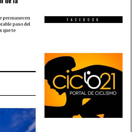
n de la
ue permanecen
FACEBOOK
orable paso del
s que te