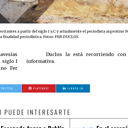
rtantes a partir del siglo I a.C y actualmente el periodista argentino F
a finalidad periodística. Fotos: FER DUCLOS
avesías
nalidad
 siglo I
informativa.
ino Fer
TWITTER
PINTEREST
LINKED IN
N PUEDE INTERESARTE