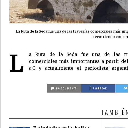
La Ruta de la Seda fue una de las travesías comerciales más impo
recorriendo con un
L
a Ruta de la Seda fue una de las tr
Duclos la está recorriendo con una fi
comerciales más importantes a partir del
a.C y actualmente el periodista argent
NO COMMENTS
FACEBOOK
TAMBIÉ