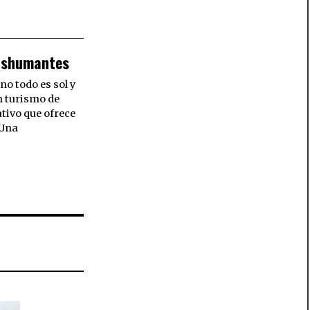
ashumantes
no todo es sol y
n turismo de
ativo que ofrece
 Una