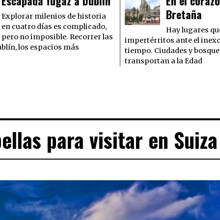
Escapada fugaz a Dublín
En el corazó
Bretaña
Explorar milenios de historia
en cuatro días es complicado,
Hay lugares q
pero no imposible. Recorrer las
impertérritos ante el inex
ublín, los espacios más
tiempo. Ciudades y bosque
transportan a la Edad
llas para visitar en Suiza