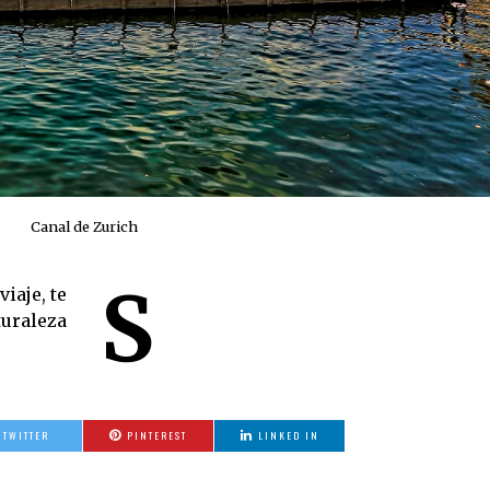
Canal de Zurich
S
iaje, te
uraleza
TWITTER
PINTEREST
LINKED IN