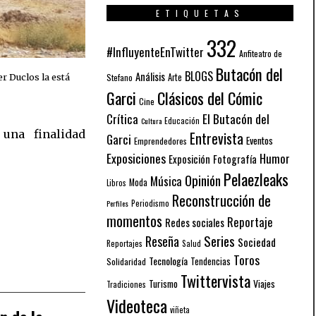
ETIQUETAS
332
#InfluyenteEnTwitter
Anfiteatro de
Butacón del
BLOGS
Análisis
Arte
Stefano
er Duclos la está
Garci
Clásicos del Cómic
Cine
El Butacón del
Crítica
Educación
Cultura
Entrevista
Garci
Eventos
Emprendedores
Exposiciones
Humor
Exposición
Fotografía
Pelaezleaks
Opinión
Música
Moda
Libros
Reconstrucción de
Periodismo
Perfiles
momentos
Reportaje
Redes sociales
Series
Reseña
Sociedad
Reportajes
Salud
Toros
Tecnología
Solidaridad
Tendencias
Twittervista
Turismo
Viajes
Tradiciones
Videoteca
viñeta