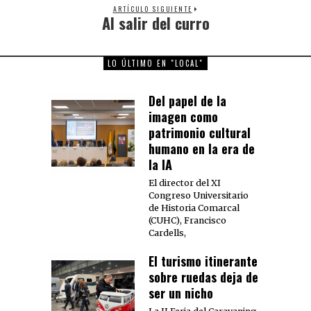
ARTÍCULO SIGUIENTE
Al salir del curro
Next
post:
LO ÚLTIMO EN "LOCAL"
Del papel de la
imagen como
patrimonio cultural
humano en la era de
la IA
El director del XI
Congreso Universitario
de Historia Comarcal
(CUHC), Francisco
Cardells,
El turismo itinerante
sobre ruedas deja de
ser un nicho