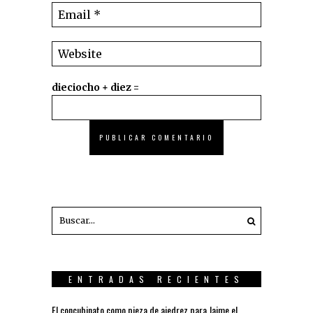
dieciocho + diez =
ENTRADAS RECIENTES
El concubinato como pieza de ajedrez para Jaime el