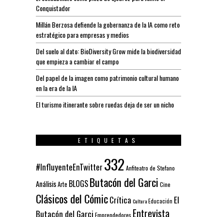
Conquistador
Millán Berzosa defiende la gobernanza de la IA como reto
estratégico para empresas y medios
Del suelo al dato: BioDiversity Grow mide la biodiversidad
que empieza a cambiar el campo
Del papel de la imagen como patrimonio cultural humano
en la era de la IA
El turismo itinerante sobre ruedas deja de ser un nicho
ETIQUETAS
332
#InfluyenteEnTwitter
Anfiteatro de Stefano
Butacón del Garci
BLOGS
Análisis
Arte
Cine
Clásicos del Cómic
El
Crítica
Educación
Cultura
Entrevista
Butacón del Garci
Emprendedores