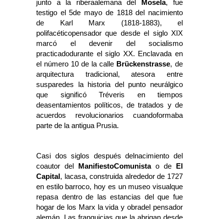
junto a la riberaalemana del
Mosela
, fue
testigo el 5de mayo de 1818 del nacimiento
de Karl Marx (1818-1883), el
polifacéticopensador que desde el siglo XIX
marcó el devenir del socialismo
practicadodurante el siglo XX. Enclavada en
el número 10 de la calle
Brückenstrasse
, de
arquitectura tradicional, atesora entre
susparedes la historia del punto neurálgico
que significó Tréveris en tiempos
deasentamientos políticos, de tratados y de
acuerdos revolucionarios cuandoformaba
parte de la antigua Prusia.
Casi dos siglos después delnacimiento del
coautor del
ManifiestoComunista
o de
El
Capital
, lacasa, construida alrededor de 1727
en estilo barroco, hoy es un museo visualque
repasa dentro de las estancias del que fue
hogar de los Marx la vida y obradel pensador
alemán. Las franquicias que la abrigan desde