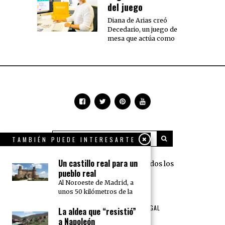
del juego
Diana de Arias creó
Decedario, un juego de
mesa que actúa como
TAMBIÉN PUEDE INTERESARTE
Un castillo real para un
360 Grados Press © 2018 Todos los
pueblo real
derechos reservados.
Al Noroeste de Madrid, a
unos 50 kilómetros de la
NOSOTROS
PUBLICIDAD
TÉRMINOS DE USO Y AVISO LEGAL
La aldea que “resistió”
POLÍTICA DE PRIVACIDAD
a Napoleón