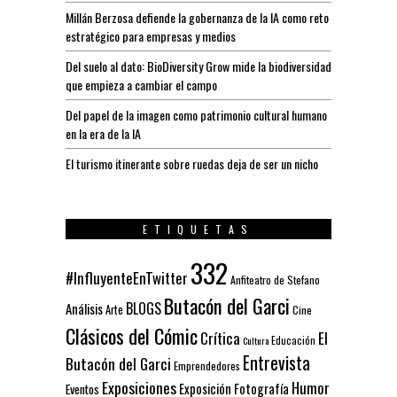
Millán Berzosa defiende la gobernanza de la IA como reto
estratégico para empresas y medios
Del suelo al dato: BioDiversity Grow mide la biodiversidad
que empieza a cambiar el campo
Del papel de la imagen como patrimonio cultural humano
en la era de la IA
El turismo itinerante sobre ruedas deja de ser un nicho
ETIQUETAS
332
#InfluyenteEnTwitter
Anfiteatro de Stefano
Butacón del Garci
BLOGS
Análisis
Arte
Cine
Clásicos del Cómic
El
Crítica
Educación
Cultura
Entrevista
Butacón del Garci
Emprendedores
Exposiciones
Humor
Exposición
Fotografía
Eventos