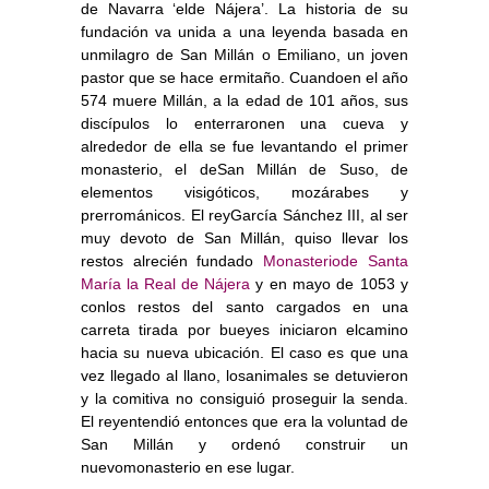
de Navarra ‘elde Nájera’. La historia de su
fundación va unida a una leyenda basada en
unmilagro de San Millán o Emiliano, un joven
pastor que se hace ermitaño. Cuandoen el año
574 muere Millán, a la edad de 101 años, sus
discípulos lo enterraronen una cueva y
alrededor de ella se fue levantando el primer
monasterio, el deSan Millán de Suso, de
elementos visigóticos, mozárabes y
prerrománicos. El reyGarcía Sánchez III, al ser
muy devoto de San Millán, quiso llevar los
restos alrecién fundado
Monasteriode Santa
María la Real de Nájera
y en mayo de 1053 y
conlos restos del santo cargados en una
carreta tirada por bueyes iniciaron elcamino
hacia su nueva ubicación. El caso es que una
vez llegado al llano, losanimales se detuvieron
y la comitiva no consiguió proseguir la senda.
El reyentendió entonces que era la voluntad de
San Millán y ordenó construir un
nuevomonasterio en ese lugar.