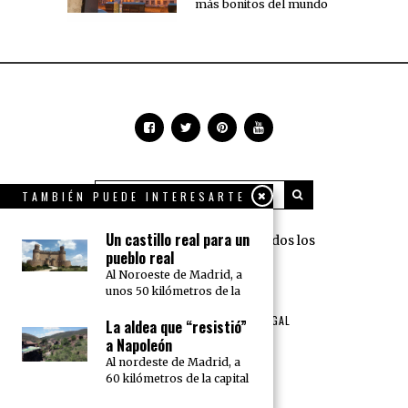
más bonitos del mundo
TAMBIÉN PUEDE INTERESARTE
Un castillo real para un
360 Grados Press © 2018 Todos los
pueblo real
derechos reservados.
Al Noroeste de Madrid, a
unos 50 kilómetros de la
NOSOTROS
PUBLICIDAD
TÉRMINOS DE USO Y AVISO LEGAL
La aldea que “resistió”
POLÍTICA DE PRIVACIDAD
a Napoleón
Al nordeste de Madrid, a
60 kilómetros de la capital