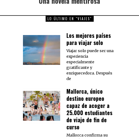
Una novela mentirosa
post:
LO ÚLTIMO EN "VIAJES"
Los mejores países
para viajar solo
Viajar solo puede ser una
experiencia
especialmente
gratificante y
enriquecedora. Después
de
Mallorca, único
destino europeo
capaz de acoger a
25.000 estudiantes
de viaje de fin de
curso
Mallorca confirma su