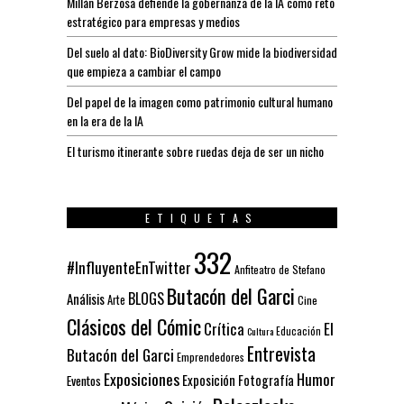
Millán Berzosa defiende la gobernanza de la IA como reto
estratégico para empresas y medios
Del suelo al dato: BioDiversity Grow mide la biodiversidad
que empieza a cambiar el campo
Del papel de la imagen como patrimonio cultural humano
en la era de la IA
El turismo itinerante sobre ruedas deja de ser un nicho
ETIQUETAS
332
#InfluyenteEnTwitter
Anfiteatro de Stefano
Butacón del Garci
BLOGS
Análisis
Arte
Cine
Clásicos del Cómic
El
Crítica
Educación
Cultura
Entrevista
Butacón del Garci
Emprendedores
Exposiciones
Humor
Exposición
Fotografía
Eventos