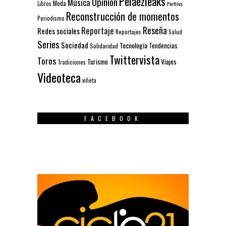
Pelaezleaks
Opinión
Música
Moda
Libros
Perfiles
Reconstrucción de momentos
Periodismo
Reseña
Reportaje
Redes sociales
Reportajes
Salud
Series
Sociedad
Tecnología
Solidaridad
Tendencias
Twittervista
Toros
Turismo
Viajes
Tradiciones
Videoteca
viñeta
FACEBOOK