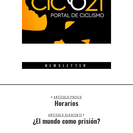
NEWSLETTER
ARTÍCULO PREVIO
Horarios
Previous
post:
ARTÍCULO SIGUIENTE
¿El mundo como prisión?
Next
post: