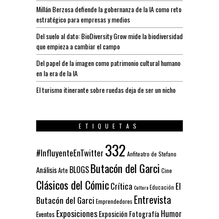
Millán Berzosa defiende la gobernanza de la IA como reto
estratégico para empresas y medios
Del suelo al dato: BioDiversity Grow mide la biodiversidad
que empieza a cambiar el campo
Del papel de la imagen como patrimonio cultural humano
en la era de la IA
El turismo itinerante sobre ruedas deja de ser un nicho
ETIQUETAS
332
#InfluyenteEnTwitter
Anfiteatro de Stefano
Butacón del Garci
BLOGS
Análisis
Arte
Cine
Clásicos del Cómic
El
Crítica
Educación
Cultura
Entrevista
Butacón del Garci
Emprendedores
Exposiciones
Humor
Exposición
Fotografía
Eventos