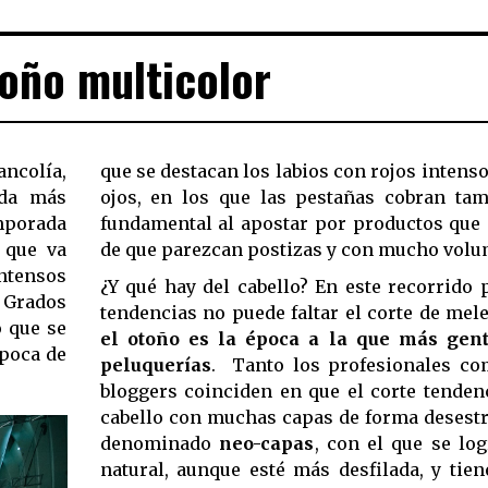
oño multicolor
ncolía,
que se destacan los labios con rojos intenso
ada más
ojos, en los que las pestañas cobran ta
mporada
fundamental al apostar por productos que 
 que va
de que parezcan postizas y con mucho volu
intensos
¿Y qué hay del cabello? En este recorrido 
0 Grados
tendencias no puede faltar el corte de mel
 que se
el otoño es la época a la que más gent
época de
peluquerías
. Tanto los profesionales co
bloggers coinciden en que el corte tendenc
cabello con muchas capas de forma desestr
denominado
neo-capas
, con el que se lo
natural, aunque esté más desfilada, y tien