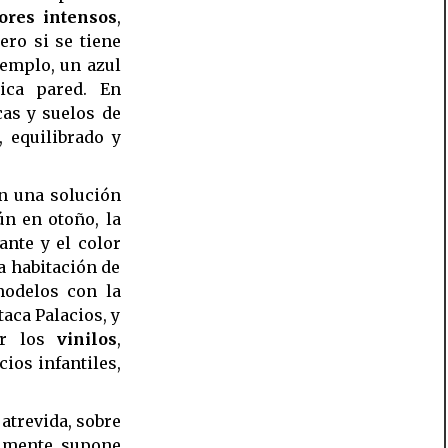
ores intensos
,
ro si se tiene
jemplo, un azul
ica pared. En
as y suelos de
 equilibrado y
n una solución
Aún en otoño, la
ante y el color
a habitación de
modelos con la
aca Palacios, y
r los
vinilos
,
ios infantiles,
 atrevida, sobre
almente, supone