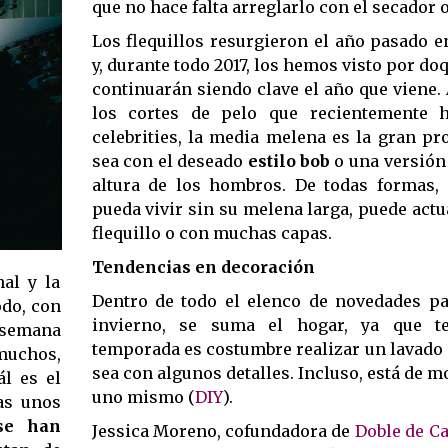
que no hace falta arreglarlo con el secador o
Los flequillos resurgieron el año pasado 
y, durante todo 2017, los hemos visto por doq
continuarán siendo clave el año que viene
los cortes de pelo que recientemente h
celebrities, la media melena es la gran pr
sea con el deseado
estilo bob
o una versión 
altura de los hombros. De todas formas,
pueda vivir sin su melena larga, puede actu
flequillo o con muchas capas.
Tendencias en decoración
nal y la
Dentro de todo el elenco de novedades pa
odo, con
invierno, se suma el hogar, ya que t
e semana
temporada es costumbre realizar un lavado
 muchos,
sea con algunos detalles. Incluso, está de m
ál es el
uno mismo (
DIY
).
as unos
se han
Jessica Moreno, cofundadora de
Doble de C