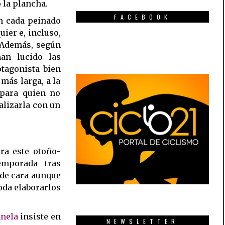
 la plancha.
FACEBOOK
en cada peinado
uier e, incluso,
. Además, según
an lucido las
otagonista bien
más larga, a la
 para quien no
alizarla con un
ra este otoño-
emporada tras
 de cara aunque
oda elaborarlos
anela
insiste en
NEWSLETTER