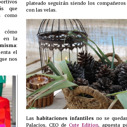
portivos
plateado seguirán siendo los compañeros
ás que
con las velas.
as como
re cómo
é en la
í misma
:
enta el
 que nos
Las
habitaciones infantiles
no se quedan
Palacios, CEO de
Cute Edition
, apuesta p