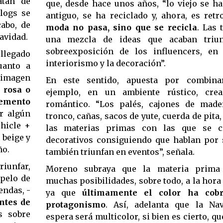
atan de
que, desde hace unos años, “lo viejo se h
blogs se
antiguo, se ha reciclado y, ahora, es retr
cabo, de
moda no pasa, sino que se recicla
. Las 
avidad.
una mezcla de ideas que acaban triu
sobreexposición de los influencers, en
llegado
interiorismo y la decoración”.
uanto a
e imagen
En este sentido, apuesta por combinar
, rosa o
ejemplo, en un ambiente rústico, cre
lemento
romántico. “Los palés, cajones de made
r algún
tronco, cañas, sacos de yute, cuerda de pita, 
hicle +
las materias primas con las que se c
 beige y
decorativos consiguiendo que hablan por s
ño.
también triunfan en eventos”, señala.
riunfar,
Moreno subraya que la materia prima 
 pelo de
muchas posibilidades, sobre todo, a la hora
endas, -
ya que
últimamente el color ha cob
ntes de
protagonismo
. Así, adelanta que la Na
s sobre
espera será multicolor, si bien es cierto, qu