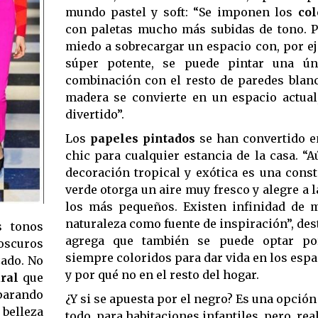
mundo pastel y soft: “Se imponen los
col
con paletas mucho más subidas de tono. Pe
miedo a sobrecargar un espacio con, por e
súper potente, se puede pintar una ún
combinación con el resto de paredes blanc
madera se convierte en un espacio actual,
divertido”.
Los
papeles pintados
se han convertido e
chic para cualquier estancia de la casa. “
decoración tropical y exótica es una const
verde otorga un aire muy fresco y alegre a l
los más pequeños. Existen infinidad de 
naturaleza como fuente de inspiración”, dest
s tonos
agrega que también se puede optar po
 oscuros
siempre coloridos para dar vida en los espac
zado. No
y por qué no en el resto del hogar.
ural
que
parando
¿Y si se apuesta por el negro? Es una opción
 belleza
todo, para habitaciones infantiles, pero, re