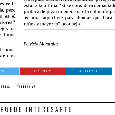
estrella
estar a la última. “Si se considera demasiad
da, pero
pintura de pizarra puede ser la solución pe
o es el
así una superficie para dibujar que hará 
olores
.”,
niños y mayores”, aconseja.
ojos se
e tonos
Patricia Moratalla
xtremos,
s
en los
TER
PINTEREST
LINKED IN
TAGS:
TENDENCIAS
 PUEDE INTERESARTE