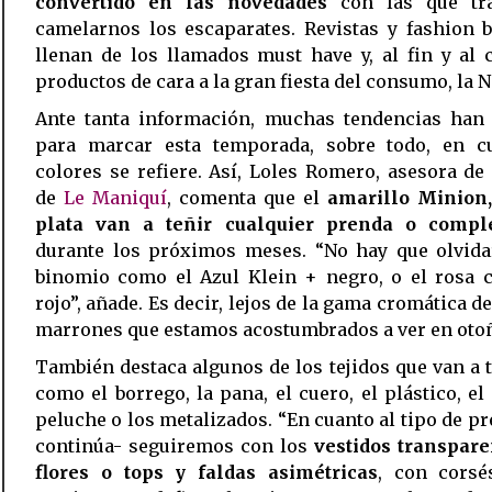
convertido en las novedades
con las que tr
camelarnos los escaparates. Revistas y fashion 
llenan de los llamados must have y, al fin y al 
productos de cara a la gran fiesta del consumo, la N
Ante tanta información, muchas tendencias han 
para marcar esta temporada, sobre todo, en c
colores se refiere. Así, Loles Romero, asesora d
de
Le Maniquí
, comenta que el
amarillo Minion
plata van a teñir cualquier prenda o comp
durante los próximos meses. “No hay que olvida
binomio como el Azul Klein + negro, o el rosa c
rojo”, añade. Es decir, lejos de la gama cromática de
marrones que estamos acostumbrados a ver en oto
También destaca algunos de los tejidos que van a t
como el borrego, la pana, el cuero, el plástico, el
peluche o los metalizados. “En cuanto al tipo de pr
continúa- seguiremos con los
vestidos transpare
flores o tops y faldas asimétricas
, con corsé