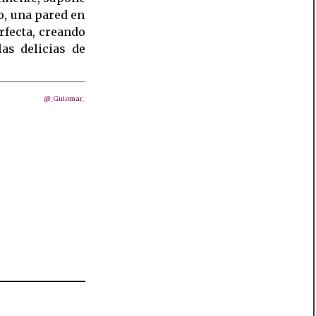
o, una pared en
rfecta, creando
las delicias de
@_Guiomar_