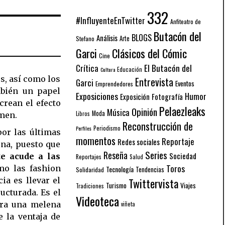
332
#InfluyenteEnTwitter
Anfiteatro de
Butacón del
BLOGS
Análisis
Arte
Stefano
Garci
Clásicos del Cómic
Cine
El Butacón del
Crítica
Educación
Cultura
s, así como los
Entrevista
Garci
Eventos
Emprendedores
mbién un papel
Exposiciones
Humor
Exposición
Fotografía
crean el efecto
Pelaezleaks
Opinión
Música
Moda
Libros
men.
Reconstrucción de
Periodismo
Perfiles
por las últimas
momentos
Reportaje
Redes sociales
ena, puesto que
Series
Reseña
Sociedad
e acude a las
Reportajes
Salud
Toros
mo las fashion
Tecnología
Solidaridad
Tendencias
ia es llevar el
Twittervista
Turismo
Viajes
Tradiciones
ucturada. Es el
Videoteca
gra una melena
viñeta
e la ventaja de