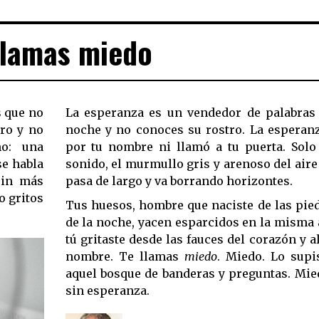
llamas miedo
s que no
La esperanza es un vendedor de palabras 
ro y no
noche y no conoces su rostro. La esperan
mo: una
por tu nombre ni llamó a tu puerta. Solo
se habla
sonido, el murmullo gris y arenoso del aire
sin más
pasa de largo y va borrando horizontes.
o gritos
Tus huesos, hombre que naciste de las pie
de la noche, yacen esparcidos en la misma
tú gritaste desde las fauces del corazón y a
nombre. Te llamas
miedo
. Miedo. Lo supi
aquel bosque de banderas y preguntas. Mied
sin esperanza.