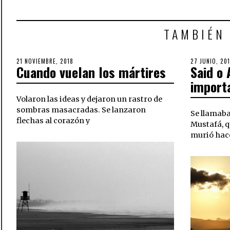
TAMBIÉN
POSTED
21 NOVIEMBRE, 2018
28
POSTED
27 JUNIO, 20
Cuando vuelan los mártires
Said o
ON
NOVIEMBRE,
ON
2018
import
Volaron las ideas y dejaron un rastro de
sombras masacradas. Se lanzaron
Se llamaba
flechas al corazón y
Mustafá, q
murió hac