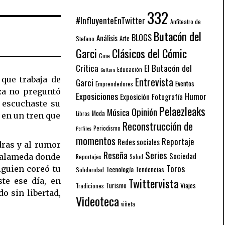
332
#InfluyenteEnTwitter
Anfiteatro de
Butacón del
BLOGS
Análisis
Arte
Stefano
Garci
Clásicos del Cómic
Cine
El Butacón del
Crítica
Educación
Cultura
que trabaja de
Entrevista
Garci
Eventos
Emprendedores
za no preguntó
Exposiciones
Humor
Exposición
Fotografía
 escuchaste su
Pelaezleaks
Opinión
Música
Moda
Libros
 en un tren que
Reconstrucción de
Periodismo
Perfiles
momentos
Reportaje
Redes sociales
dras y al rumor
Series
Reseña
Sociedad
 alameda donde
Reportajes
Salud
Toros
lguien coreó tu
Tecnología
Solidaridad
Tendencias
Twittervista
ste ese día, en
Turismo
Viajes
Tradiciones
o sin libertad,
Videoteca
viñeta