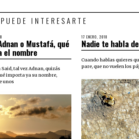
 PUEDE INTERESARTE
18
6
POSTED
17 ENERO, 2018
3
 Adnan o Mustafá, qué
Nadie te habla d
SEPTIEMBRE,
ON
OCTUBRE,
2018
2018
a el nombre
Cuando hablas quieres qu
pare, que no vuelen los páj
 Said, tal vez Adnan, quizás
ué importa ya su nombre,
e unos