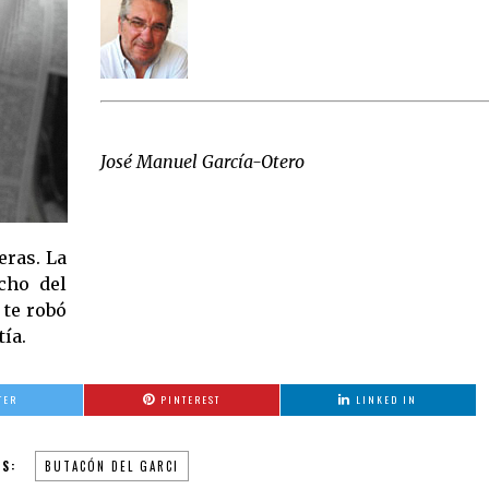
José Manuel García-Otero
eras. La
icho del
 te robó
ía.
TER
PINTEREST
LINKED IN
S:
BUTACÓN DEL GARCI