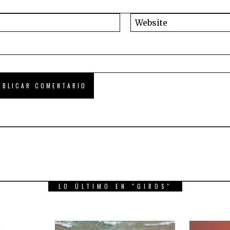
LO ÚLTIMO EN "GIROS"