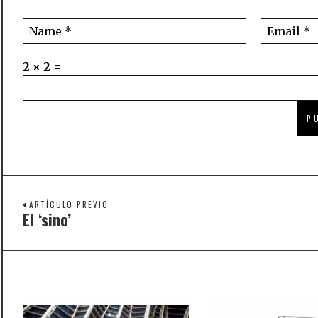
2 × 2 =
ARTÍCULO PREVIO
El ‘sino’
Previous
post: