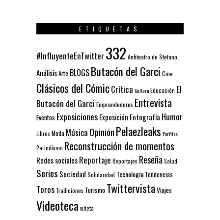
ETIQUETAS
332
#InfluyenteEnTwitter
Anfiteatro de Stefano
Butacón del Garci
BLOGS
Análisis
Arte
Cine
Clásicos del Cómic
El
Crítica
Educación
Cultura
Entrevista
Butacón del Garci
Emprendedores
Exposiciones
Humor
Exposición
Fotografía
Eventos
Pelaezleaks
Opinión
Música
Moda
Libros
Perfiles
Reconstrucción de momentos
Periodismo
Reseña
Reportaje
Redes sociales
Reportajes
Salud
Series
Sociedad
Tecnología
Solidaridad
Tendencias
Twittervista
Toros
Turismo
Viajes
Tradiciones
Videoteca
viñeta