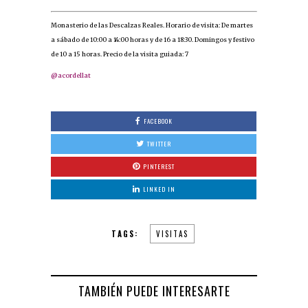
Monasterio de las Descalzas Reales. Horario de visita: De martes
a sábado de 10:00 a 14:00 horas y de 16 a 18:30. Domingos y festivo
de 10 a 15 horas. Precio de la visita guiada: 7
@acordellat
FACEBOOK
TWITTER
PINTEREST
LINKED IN
TAGS:
VISITAS
TAMBIÉN PUEDE INTERESARTE