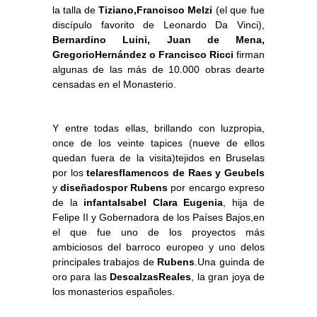
la talla de
Tiziano,Francisco Melzi
(el que fue
discípulo favorito de Leonardo Da Vinci),
Bernardino Luini, Juan de Mena,
GregorioHernández o Francisco Ricci
firman
algunas de las más de 10.000 obras dearte
censadas en el Monasterio.
Y entre todas ellas, brillando con luzpropia,
once de los veinte tapices (nueve de ellos
quedan fuera de la visita)tejidos en Bruselas
por los
telaresflamencos de Raes y Geubels
y
diseñadospor Rubens
por encargo expreso
de la
infantaIsabel Clara Eugenia
, hija de
Felipe II y Gobernadora de los Países Bajos,en
el que fue uno de los proyectos más
ambiciosos del barroco europeo y uno delos
principales trabajos de
Rubens
.Una guinda de
oro para las
DescalzasReales
, la gran joya de
los monasterios españoles.