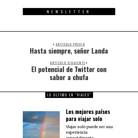
NEWSLETTER
ARTÍCULO PREVIO
Hasta siempre, señor Landa
Previous
post:
ARTÍCULO SIGUIENTE
El potencial de Twitter con
Next
post:
sabor a chufa
LO ÚLTIMO EN "VIAJES"
Los mejores países
para viajar solo
Viajar solo puede ser una
experiencia
especialmente