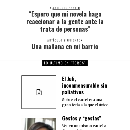
ARTÍCULO PREVIO
“Espero que mi novela haga
Previous
post:
reaccionar a la gente ante la
trata de personas”
ARTÍCULO SIGUIENTE
Una mañana en mi barrio
Next
post:
LO ÚLTIMO EN "TOROS"
El Juli,
inconmensurable sin
paliativos
Sobre el cartel era una
gran feria a la que el único
Gestos y “gestas”
Ver en un mismo cartel a