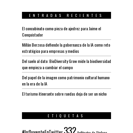
ENTRADAS RECIENTES
El concubinato como pieza de ajedrez para Jaime el
Conquistador
Millán Berzosa defiende la gobernanza de la IA como reto
estratégico para empresas y medios
Del suelo al dato: BioDiversity Grow mide la biodiversidad
que empieza a cambiar el campo
Del papel de la imagen como patrimonio cultural humano
en la era de la IA
El turismo itinerante sobre ruedas deja de ser un nicho
ETIQUETAS
332
#InfluyenteEnTwitter
Anfiteatro de Stefano