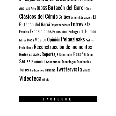
Butacón del Garci
BLOGS
Análisis
Arte
Cine
Clásicos del Cómic
El
Crítica
Educación
Cultura
Entrevista
Butacón del Garci
Emprendedores
Exposiciones
Humor
Exposición
Fotografía
Eventos
Pelaezleaks
Opinión
Música
Moda
Libros
Perfiles
Reconstrucción de momentos
Periodismo
Reseña
Reportaje
Redes sociales
Reportajes
Salud
Series
Sociedad
Tecnología
Solidaridad
Tendencias
Twittervista
Toros
Turismo
Viajes
Tradiciones
Videoteca
viñeta
FACEBOOK