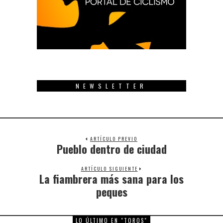
NEWSLETTER
ARTÍCULO PREVIO
Pueblo dentro de ciudad
Previous
post:
ARTÍCULO SIGUIENTE
La fiambrera más sana para los
Next
post:
peques
LO ÚLTIMO EN "TOROS"