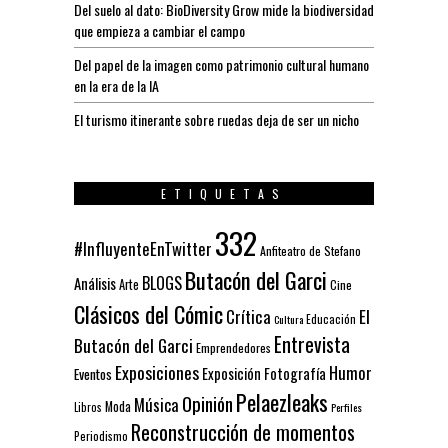
Del suelo al dato: BioDiversity Grow mide la biodiversidad
que empieza a cambiar el campo
Del papel de la imagen como patrimonio cultural humano
en la era de la IA
El turismo itinerante sobre ruedas deja de ser un nicho
ETIQUETAS
332
#InfluyenteEnTwitter
Anfiteatro de Stefano
Butacón del Garci
BLOGS
Análisis
Arte
Cine
Clásicos del Cómic
El
Crítica
Educación
Cultura
Entrevista
Butacón del Garci
Emprendedores
Exposiciones
Humor
Exposición
Fotografía
Eventos
Pelaezleaks
Opinión
Música
Moda
Libros
Perfiles
Reconstrucción de momentos
Periodismo