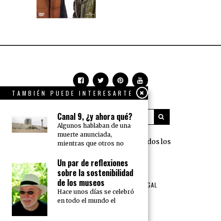
TAMBIÉN PUEDE INTERESARTE
Canal 9, ¿y ahora qué?
Algunos hablaban de una
muerte anunciada,
360 Grados Press © 2018 Todos los
mientras que otros no
derechos reservados.
Un par de reflexiones
sobre la sostenibilidad
NOSOTROS
PUBLICIDAD
de los museos
TÉRMINOS DE USO Y AVISO LEGAL
Hace unos días se celebró
POLÍTICA DE PRIVACIDAD
en todo el mundo el