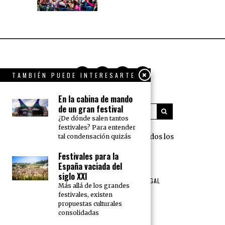
TAMBIÉN PUEDE INTERESARTE
En la cabina de mando
de un gran festival
¿De dónde salen tantos
festivales? Para entender
360 Grados Press © 2018 Todos los
tal condensación quizás
derechos reservados.
Festivales para la
España vaciada del
NOSOTROS
PUBLICIDAD
siglo XXI
TÉRMINOS DE USO Y AVISO LEGAL
Más allá de los grandes
POLÍTICA DE PRIVACIDAD
festivales, existen
propuestas culturales
consolidadas