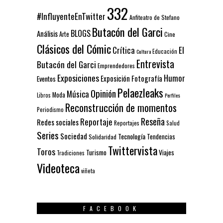
332
#InfluyenteEnTwitter
Anfiteatro de Stefano
Butacón del Garci
BLOGS
Análisis
Arte
Cine
Clásicos del Cómic
El
Crítica
Educación
Cultura
Entrevista
Butacón del Garci
Emprendedores
Exposiciones
Humor
Exposición
Fotografía
Eventos
Pelaezleaks
Opinión
Música
Moda
Libros
Perfiles
Reconstrucción de momentos
Periodismo
Reseña
Reportaje
Redes sociales
Reportajes
Salud
Series
Sociedad
Tecnología
Solidaridad
Tendencias
Twittervista
Toros
Turismo
Viajes
Tradiciones
Videoteca
viñeta
FACEBOOK