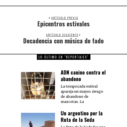
ARTÍCULO PREVIO
Epicentros estivales
Previous
post:
ARTÍCULO SIGUIENTE
Decadencia con música de fado
Next
post:
LO ÚLTIMO EN "REPORTAJES"
ADN canino contra el
abandono
La temporada estival
apareja un mayor riesgo
de abandono de
mascotas. La
Un argentino por la
Ruta de la Seda