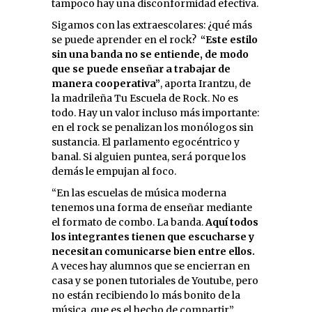
tampoco hay una disconformidad efectiva.
Sigamos con las extraescolares: ¿qué más
se puede aprender en el rock?
“Este estilo
sin una banda no se entiende, de modo
que se puede enseñar a trabajar de
manera cooperativa”
, aporta Irantzu, de
la madrileña Tu Escuela de Rock. No es
todo. Hay un valor incluso más importante:
en el rock se penalizan los monólogos sin
sustancia. El parlamento egocéntrico y
banal. Si alguien puntea, será porque los
demás le empujan al foco.
“En las escuelas de música moderna
tenemos una forma de enseñar mediante
el formato de combo. La banda.
Aquí todos
los integrantes tienen que escucharse y
necesitan comunicarse bien entre ellos.
A veces hay alumnos que se encierran en
casa y se ponen tutoriales de Youtube, pero
no están recibiendo lo más bonito de la
música, que es el hecho de compartir”,