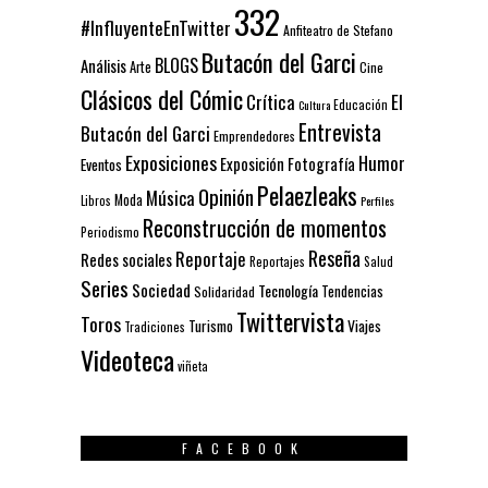
332
#InfluyenteEnTwitter
Anfiteatro de Stefano
Butacón del Garci
BLOGS
Análisis
Arte
Cine
Clásicos del Cómic
El
Crítica
Educación
Cultura
Entrevista
Butacón del Garci
Emprendedores
Exposiciones
Humor
Exposición
Fotografía
Eventos
Pelaezleaks
Opinión
Música
Moda
Libros
Perfiles
Reconstrucción de momentos
Periodismo
Reseña
Reportaje
Redes sociales
Reportajes
Salud
Series
Sociedad
Tecnología
Solidaridad
Tendencias
Twittervista
Toros
Turismo
Viajes
Tradiciones
Videoteca
viñeta
FACEBOOK