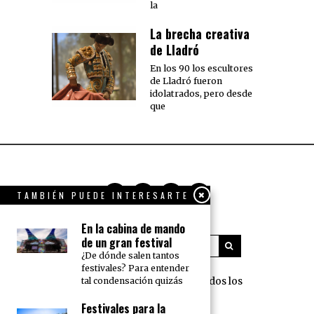
la
La brecha creativa
de Lladró
En los 90 los escultores
de Lladró fueron
idolatrados, pero desde
que
TAMBIÉN PUEDE INTERESARTE
En la cabina de mando
de un gran festival
¿De dónde salen tantos
festivales? Para entender
360 Grados Press © 2018 Todos los
tal condensación quizás
derechos reservados.
Festivales para la