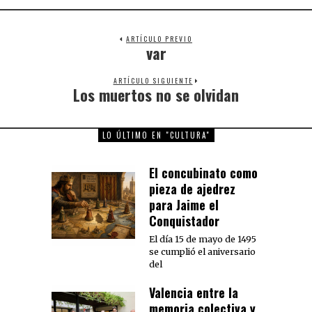
ARTÍCULO PREVIO
var
Previous
post:
ARTÍCULO SIGUIENTE
Los muertos no se olvidan
Next
post:
LO ÚLTIMO EN "CULTURA"
El concubinato como
pieza de ajedrez
para Jaime el
Conquistador
El día 15 de mayo de 1495
se cumplió el aniversario
del
Valencia entre la
memoria colectiva y