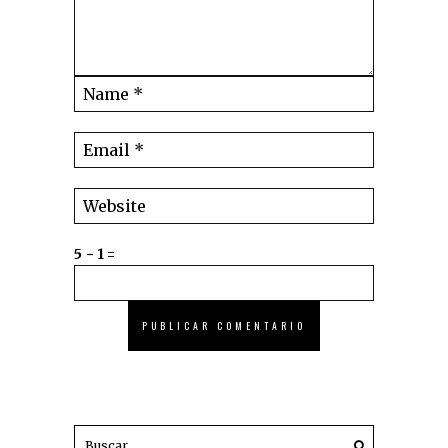
5 − 1 =