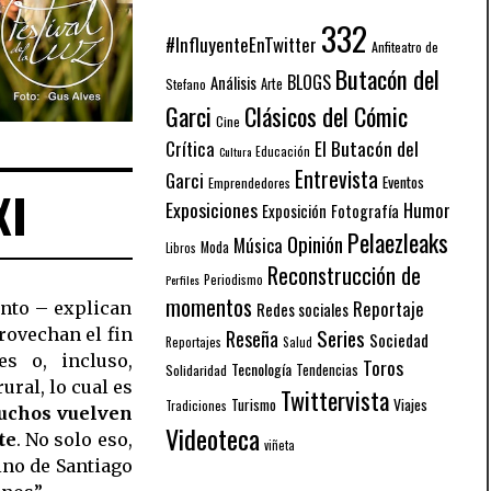
332
#InfluyenteEnTwitter
Anfiteatro de
Butacón del
BLOGS
Análisis
Arte
Stefano
Garci
Clásicos del Cómic
Cine
El Butacón del
Crítica
Educación
Cultura
Entrevista
Garci
Eventos
Emprendedores
XI
Exposiciones
Humor
Exposición
Fotografía
Pelaezleaks
Opinión
Música
Moda
Libros
Reconstrucción de
Periodismo
Perfiles
momentos
Reportaje
Redes sociales
ento – explican
Series
rovechan el fin
Reseña
Sociedad
Reportajes
Salud
s o, incluso,
Toros
Tecnología
Solidaridad
Tendencias
ral, lo cual es
Twittervista
Turismo
Viajes
Tradiciones
chos vuelven
Videoteca
te
. No solo eso,
viñeta
no de Santiago