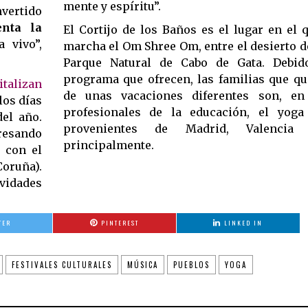
mente y espíritu”.
nvertido
enta la
El Cortijo de los Baños es el lugar en el
 vivo”,
marcha el Om Shree Om, entre el desierto d
Parque Natural de Cabo de Gata. Debid
programa que ofrecen, las familias que qu
italizan
de unas vacaciones diferentes son, en
los días
profesionales de la educación, el yoga
del año.
provenientes de Madrid, Valencia
resando
principalmente.
 con el
Coruña).
ividades
TER
PINTEREST
LINKED IN
FESTIVALES CULTURALES
MÚSICA
PUEBLOS
YOGA