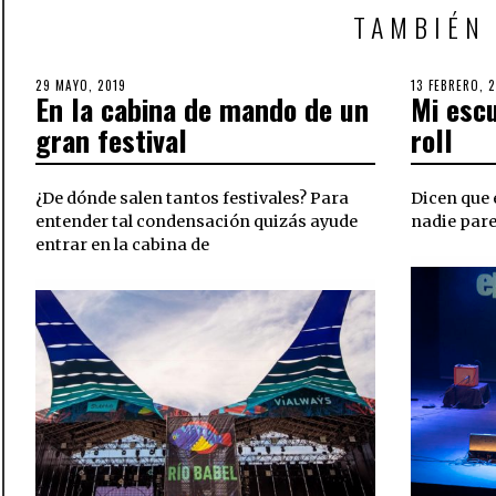
TAMBIÉN
POSTED
29 MAYO, 2019
24
POSTED
13 FEBRERO, 
En la cabina de mando de un
Mi escu
ON
JULIO,
ON
2019
gran festival
roll
¿De dónde salen tantos festivales? Para
Dicen que 
entender tal condensación quizás ayude
nadie pare
entrar en la cabina de