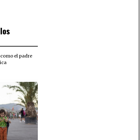
los
 como el padre
sica