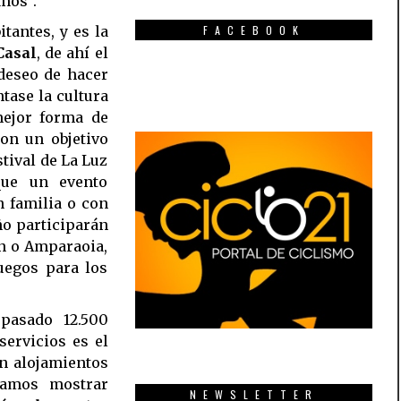
nos”.
FACEBOOK
tantes, y es la
Casal
, de ahí el
 deseo de hacer
tase la cultura
mejor forma de
con un objetivo
stival de La Luz
que un evento
 familia o con
ño participarán
un o Amparaoia,
juegos para los
pasado 12.500
servicios es el
en alojamientos
tamos mostrar
NEWSLETTER