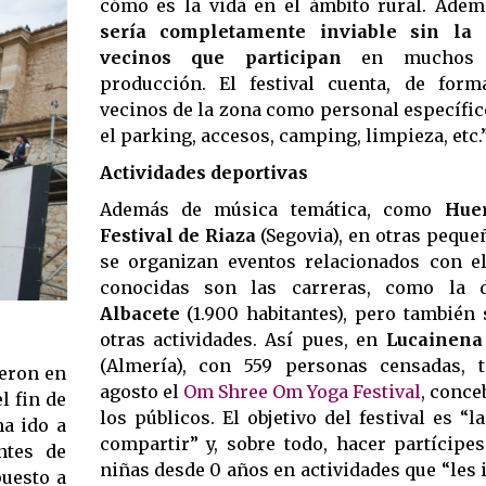
cómo es la vida en el ámbito rural. Ade
sería completamente inviable sin la
vecinos que participan
en muchos p
producción. El festival cuenta, de form
vecinos de la zona como personal específic
el parking, accesos, camping, limpieza, etc.
Actividades deportivas
Además de música temática, como
Hue
Festival de Riaza
(Segovia), en otras peque
se organizan eventos relacionados con e
conocidas son las carreras, como la
Albacete
(1.900 habitantes), pero también
otras actividades. Así pues, en
Lucainena
(Almería), con 559 personas censadas, 
yeron en
agosto el
Om Shree Om Yoga Festival
, conce
l fin de
los públicos. El objetivo del festival es “l
ha ido a
compartir” y, sobre todo, hacer partícipe
ntes de
niñas desde 0 años en actividades que “les 
puesto a