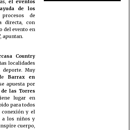
más,
el eventos
 ayuda de los
rocesos de
a directa, con
o del evento en
”, apuntan.
rcasa Country
ñas localidades
l deporte. Muy
 de
Barrax en
 se apuesta por
 de las Torres
tiene lugar en
bido para todos
a conexión y el
s a los niños y
inspire cuerpo,