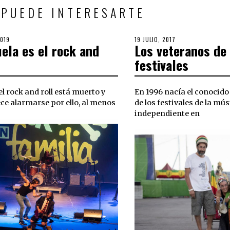
 PUEDE INTERESARTE
2019
24
POSTED
19 JULIO, 2017
ela es el rock and
Los veteranos de 
ABRIL,
ON
2019
festivales
el rock and roll está muerto y
En 1996 nacía el conocido
ce alarmarse por ello, al menos
de los festivales de la mú
independiente en