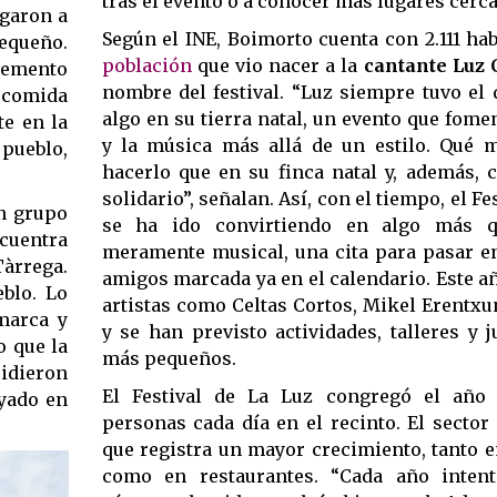
tras el evento o a conocer más lugares cerca
egaron a
Según el INE, Boimorto cuenta con 2.111 habi
pequeño.
población
que vio nacer a la
cantante Luz 
cremento
nombre del festival. “Luz siempre tuvo el
e comida
algo en su tierra natal, un evento que fomen
te en la
y la música más allá de un estilo. Qué 
 pueblo,
hacerlo que en su finca natal y, además, 
solidario”, señalan. Así, con el tiempo, el Fe
n grupo
se ha ido convirtiendo en algo más 
cuentra
meramente musical, una cita para pasar en
Tàrrega.
amigos marcada ya en el calendario. Este a
blo. Lo
artistas como Celtas Cortos, Mikel Erentx
marca y
y se han previsto actividades, talleres y 
o que la
más pequeños.
idieron
El Festival de La Luz congregó el año 
ayado en
personas cada día en el recinto. El sector 
que registra un mayor crecimiento, tanto 
como en restaurantes. “Cada año inten