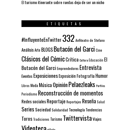
El turismo itinerante sobre ruedas deja de ser un nicho
ETIQUETAS
332
#InfluyenteEnTwitter
Anfiteatro de Stefano
Butacón del Garci
BLOGS
Análisis
Arte
Cine
Clásicos del Cómic
El
Crítica
Educación
Cultura
Entrevista
Butacón del Garci
Emprendedores
Exposiciones
Humor
Exposición
Fotografía
Eventos
Pelaezleaks
Opinión
Música
Moda
Libros
Perfiles
Reconstrucción de momentos
Periodismo
Reseña
Reportaje
Redes sociales
Reportajes
Salud
Series
Sociedad
Tecnología
Solidaridad
Tendencias
Twittervista
Toros
Turismo
Viajes
Tradiciones
Videoteca
viñeta