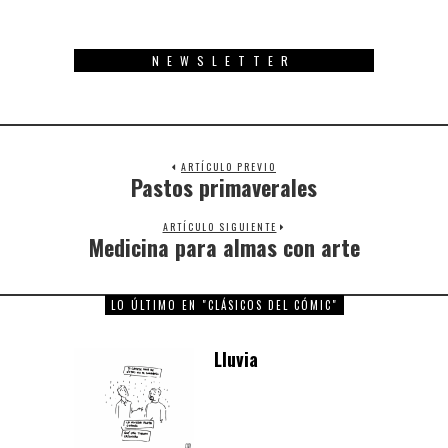
NEWSLETTER
ARTÍCULO PREVIO
Pastos primaverales
Previous
post:
ARTÍCULO SIGUIENTE
Medicina para almas con arte
Next
post:
LO ÚLTIMO EN "CLÁSICOS DEL CÓMIC"
Lluvia