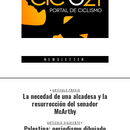
NEWSLETTER
ARTÍCULO PREVIO
La necedad de una alcadesa y la
Previous
post:
resurrección del senador
McArthy
ARTÍCULO SIGUIENTE
Palestina: periodismo dibujado
Next