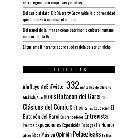
estratégico para empresas y medios
Del suelo al dato: BioDiversity Grow mide la biodiversidad
que empieza a cambiar el campo
Del papel de la imagen como patrimonio cultural humano
en la era de la IA
El turismo itinerante sobre ruedas deja de ser un nicho
ETIQUETAS
332
#InfluyenteEnTwitter
Anfiteatro de Stefano
Butacón del Garci
BLOGS
Análisis
Arte
Cine
Clásicos del Cómic
El
Crítica
Educación
Cultura
Entrevista
Butacón del Garci
Emprendedores
Exposiciones
Humor
Exposición
Fotografía
Eventos
Pelaezleaks
Opinión
Música
Moda
Libros
Perfiles