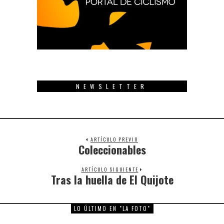
NEWSLETTER
ARTÍCULO PREVIO
Coleccionables
Previous
post:
ARTÍCULO SIGUIENTE
Tras la huella de El Quijote
Next
post:
LO ÚLTIMO EN "LA FOTO"