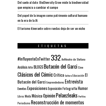
Del suelo al dato: BioDiversity Grow mide la biodiversidad
que empieza a cambiar el campo
Del papel de la imagen como patrimonio cultural humano
en la era de la IA
El turismo itinerante sobre ruedas deja de ser un nicho
ETIQUETAS
332
#InfluyenteEnTwitter
Anfiteatro de Stefano
Butacón del Garci
BLOGS
Análisis
Arte
Cine
Clásicos del Cómic
El
Crítica
Educación
Cultura
Entrevista
Butacón del Garci
Emprendedores
Exposiciones
Humor
Exposición
Fotografía
Eventos
Pelaezleaks
Opinión
Música
Moda
Libros
Perfiles
Reconstrucción de momentos
Periodismo