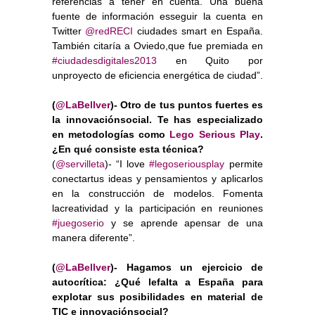
referencias a tener en cuenta. Una buena
fuente de información esseguir la cuenta en
Twitter
@redRECI
ciudades smart en España.
También citaría a Oviedo,que fue premiada en
#ciudadesdigitales2013
en Quito por
unproyecto de eficiencia energética de ciudad”.
(
@LaBellver
)- Otro de tus puntos fuertes es
la innovaciónsocial. Te has especializado
en metodologías como
Lego Serious Play
.
¿En qué consiste esta técnica?
(
@servilleta
)- “I love
#legoseriousplay
permite
conectartus ideas y pensamientos y aplicarlos
en la construcción de modelos. Fomenta
lacreatividad y la participación en reuniones
#juegoserio
y se aprende apensar de una
manera diferente”.
(
@LaBellver
)- Hagamos un ejercicio de
autocrítica: ¿Qué lefalta a España para
explotar sus posibilidades en material de
TIC e innovaciónsocial?