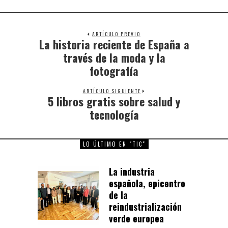
ARTÍCULO PREVIO
La historia reciente de España a
Previous
post:
través de la moda y la
fotografía
ARTÍCULO SIGUIENTE
5 libros gratis sobre salud y
Next
post:
tecnología
LO ÚLTIMO EN "TIC"
La industria
española, epicentro
de la
reindustrialización
verde europea