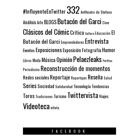
332
#InfluyenteEnTwitter
Anfiteatro de Stefano
Butacón del Garci
BLOGS
Análisis
Arte
Cine
Clásicos del Cómic
El
Crítica
Educación
Cultura
Entrevista
Butacón del Garci
Emprendedores
Exposiciones
Humor
Exposición
Fotografía
Eventos
Pelaezleaks
Opinión
Música
Moda
Libros
Perfiles
Reconstrucción de momentos
Periodismo
Reseña
Reportaje
Redes sociales
Reportajes
Salud
Series
Sociedad
Tecnología
Solidaridad
Tendencias
Twittervista
Toros
Turismo
Viajes
Tradiciones
Videoteca
viñeta
FACEBOOK