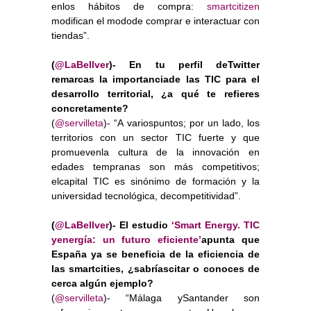
enlos hábitos de compra:
smartcitizen
modifican el modode comprar e interactuar con
tiendas”.
(
@LaBellver
)- En tu perfil deTwitter
remarcas la importanciade las TIC para el
desarrollo territorial, ¿a qué te refieres
concretamente?
(
@servilleta
)- “A variospuntos; por un lado, los
territorios con un sector TIC fuerte y que
promuevenla cultura de la innovación en
edades tempranas son más competitivos;
elcapital TIC es sinónimo de formación y la
universidad tecnológica, decompetitividad”.
(
@LaBellver
)- El estudio
‘Smart Energy. TIC
yenergía: un futuro eficiente’
apunta que
España ya se beneficia de la eficiencia de
las smartcities, ¿sabríascitar o conoces de
cerca algún ejemplo?
(
@servilleta
)- “Málaga ySantander son