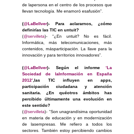
de lapersona en el centro de los procesos que
llevan tecnología. Me enamoró esafusión”.
(
@LaBellver
)- Para aclararnos, ¿cómo
definirías las TIC en untuit?
(
@servilleta
)- “¿En untuit? No es fácil.
Informática, más telecomunicaciones, más
contenidos, másparticipación. La llave para la
innovación y para territorios innovadores”.
(
@LaBellver
)- Según el informe
‘La
Sociedad de laInformación en España
2012’
,las TIC influyen en apps,
participación ciudadana y atención
sanitaria. ¿En quéotros ámbitos has
percibido últimamente una evolución en
este sentido?
(
@servilleta
)- “Son unagrandísima oportunidad
en materia de educación y en modernización
de lasempresas. Me refiero a todos los
sectores. También estoy percibiendo cambios