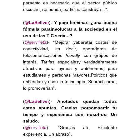
paraesto es necesario que el sector público
escuche, responda, participe,construya…”.
(
@LaBellver
)- Y para terminar: ¿una buena
fórmula parainvolucrar a la sociedad en el
uso de las TIC sería…?
(
@servilleta
)- “Mejorar yabaratar costes de
conectividad, es decir, operadores de
telecomunicaciones
friendly
con grupos de
interés. Tarifas especialesy verdaderamente
atractivas para pymes y autónomos, para
estudiantes y personas mayores.Políticos que
entiendan y usen la tecnología. Si practicaran,
lo promoverían”.
(
@LaBellver
)- Anotados quedan todos
estos apuntes. Gracias porcompartir tu
tiempo y experiencia con nosotros. Un
saludo.
(
@servilleta
)- “Gracias ati. Excelente
experiencia. Un abrazo”.