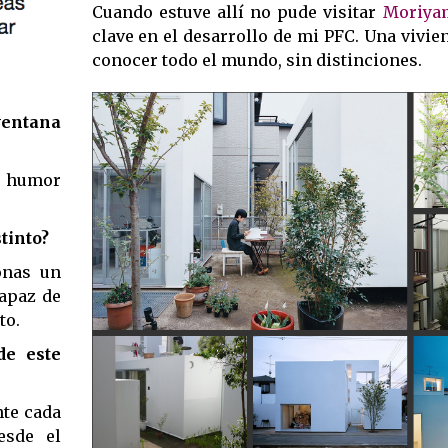
Cuando estuve allí no pude visitar
Moriya
clave en el desarrollo de mi PFC. Una vivie
conocer todo el mundo, sin distinciones.
entana
ho humor
stinto?
onas un
capaz de
to.
de este
te cada
sde el