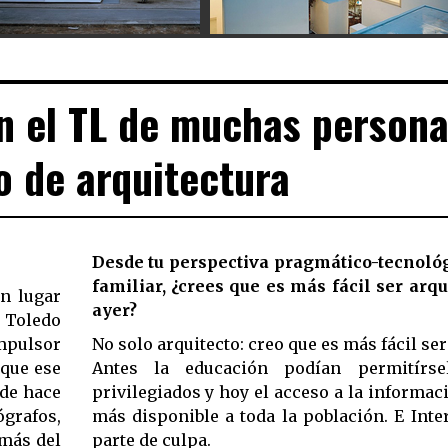
en el TL de muchas person
o de arquitectura
Desde tu perspectiva pragmático-tecnológ
familiar, ¿crees que es más fácil ser arq
en lugar
ayer?
e Toledo
impulsor
No solo arquitecto: creo que es más fácil ser
 que ese
Antes la educación podían permitírs
sde hace
privilegiados y hoy el acceso a la informa
grafos,
más disponible a toda la población. E Inte
 más del
parte de culpa.