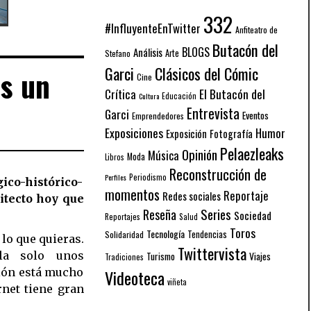
332
#InfluyenteEnTwitter
Anfiteatro de
Butacón del
BLOGS
Análisis
Arte
Stefano
Garci
Clásicos del Cómic
as un
Cine
El Butacón del
Crítica
Educación
Cultura
Entrevista
Garci
Eventos
Emprendedores
Exposiciones
Humor
Exposición
Fotografía
Pelaezleaks
Opinión
Música
Moda
Libros
Reconstrucción de
Periodismo
Perfiles
ico-histórico-
momentos
Reportaje
Redes sociales
uitecto hoy que
Series
Reseña
Sociedad
Reportajes
Salud
Toros
Tecnología
Solidaridad
Tendencias
 lo que quieras.
Twittervista
ela solo unos
Turismo
Viajes
Tradiciones
ción está mucho
Videoteca
viñeta
rnet tiene gran