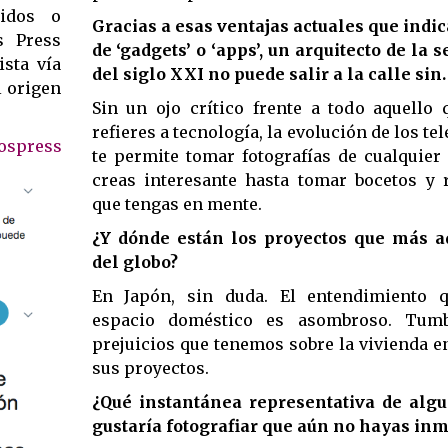
uidos o
Gracias a esas ventajas actuales que indi
s Press
de ‘gadgets’ o ‘apps’, un arquitecto de la
sta vía
del siglo XXI no puede salir a la calle sin
l origen
Sin un ojo crítico frente a todo aquello 
refieres a tecnología, la evolución de los t
ospress
te permite tomar fotografías de cualquier
creas interesante hasta tomar bocetos y r
que tengas en mente.
¿Y dónde están los proyectos que más a
del globo?
En Japón, sin duda. El entendimiento q
espacio doméstico es asombroso. Tum
prejuicios que tenemos sobre la vivienda e
sus proyectos.
¿Qué instantánea representativa de algu
gustaría fotografiar que aún no hayas inm