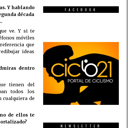
cas. Y hablando
FACEBOOK
 segunda década
…
que ve. Y si te
eléfonos móviles
 referencia que
edibujar ideas
dmiras dentro
ue tienen del
ban todos los
n cualquiera de
no de ellos te
ortalizado?
NEWSLETTER