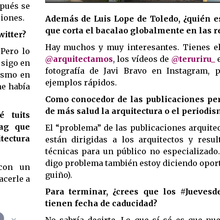
spués se
ciones.
Además de Luis Lope de Toledo, ¿quién es
que corta el bacalao globalmente en las r
witter?
Hay muchos y muy interesantes. Tienes el
 Pero lo
@
arquitectamos
, los vídeos de
@
teruriru_
e
 sigo en
fotografía de Javi Bravo en Instagram, 
mismo en
ejemplos rápidos.
me había
Como conocedor de las publicaciones per
de más salud la arquitectura o el periodi
é tuits
tag que
El “problema” de las publicaciones arquite
ctura
están dirigidas a los arquitectos y resu
técnicas para un público no especializado.
digo problema también estoy diciendo opor
 con un
guiño).
acerle a
Para terminar, ¿crees que los #Juevesd
tienen fecha de caducidad?