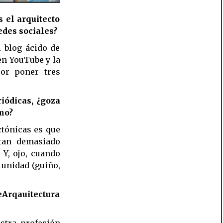
 el arquitecto
edes sociales?
 blog ácido de
n YouTube y la
por poner tres
iódicas, ¿goza
smo?
ctónicas es que
ltan demasiado
 Y, ojo, cuando
tunidad (guiño,
eArqauitectura