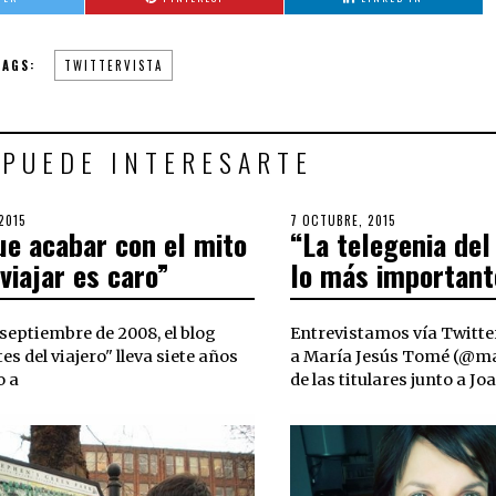
TAGS:
TWITTERVISTA
 PUEDE INTERESARTE
2015
30
POSTED
7 OCTUBRE, 2015
3
ue acabar con el mito
“La telegenia del
OCTUBRE,
ON
OCTUBRE,
2018
2018
viajar es caro”
lo más important
septiembre de 2008, el blog
Entrevistamos vía Twitter
s del viajero" lleva siete años
a María Jesús Tomé (@ma
o a
de las titulares junto a Jo