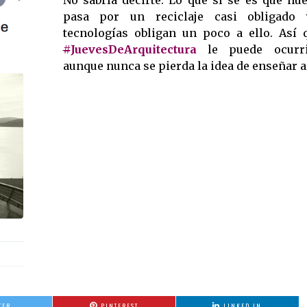
No sabría decirte. Lo que sí sé es que nu
pasa por un reciclaje casi obligado
tecnologías obligan un poco a ello. Así 
‪#
JuevesDeArquitectura
le puede ocurr
aunque nunca se pierda la idea de enseñar a
TER
PINTEREST
LINKED IN