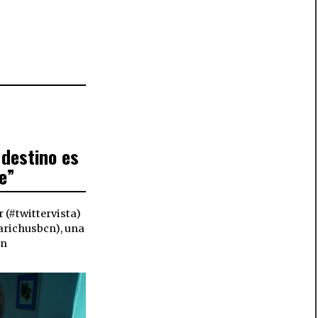
 destino es
e”
 (#twittervista)
richusbcn), una
an