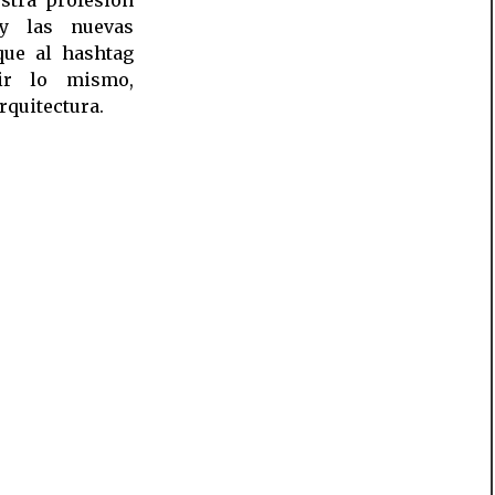
estra profesión
 y las nuevas
que al hashtag
ir lo mismo,
rquitectura.