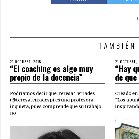
TAMBIÉN
POSTED
21 OCTUBRE, 2015
30
POSTED
21 OCTUBRE, 
“El coaching es algo muy
“Hay q
ON
OCTUBRE,
ON
2018
propio de la docencia”
de que 
Podríamos decir que Teresa Terrades
Creado en 
(@teresaterradesp) es una profesora
"Los apunte
inquieta, pues comprende que su trabajo
inspirand
no