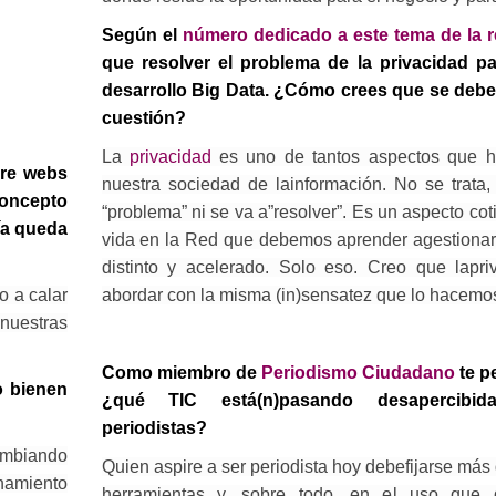
Según el
número dedicado a este tema de la r
que resolver el problema de la privacidad pa
desarrollo Big Data. ¿Cómo crees que se debe
cuestión?
La
privacidad
es uno de tantos aspectos que 
bre webs
nuestra sociedad de lainformación. No se trata,
concepto
“problema” ni se va a”resolver”. Es un aspecto cot
ía queda
vida en la Red que debemos aprender agestionar
distinto y acelerado. Solo eso. Creo que lapr
abordar con la misma (in)sensatez que lo hacem
o a calar
nuestras
Como miembro de
Periodismo Ciudadano
te p
o bienen
¿qué TIC está(n)pasando desapercibid
periodistas?
ambiando
Quien aspire a ser periodista hoy debefijarse más
chamiento
herramientas y, sobre todo, en el uso que 