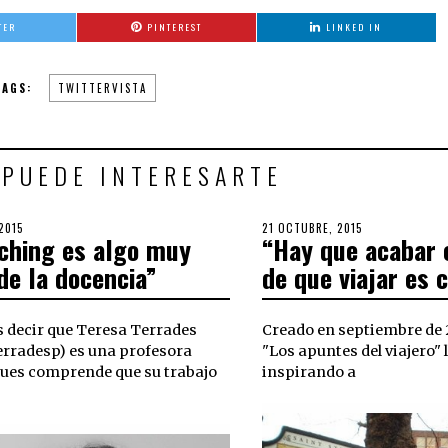
TER
PINTEREST
LINKED IN
TAGS:
TWITTERVISTA
 PUEDE INTERESARTE
2015
30
POSTED
21 OCTUBRE, 2015
30
aching es algo muy
“Hay que acabar 
OCTUBRE,
ON
OCTUBRE,
2018
2018
de la docencia”
de que viajar es 
 decir que Teresa Terrades
Creado en septiembre de 2
rradesp) es una profesora
"Los apuntes del viajero" 
pues comprende que su trabajo
inspirando a