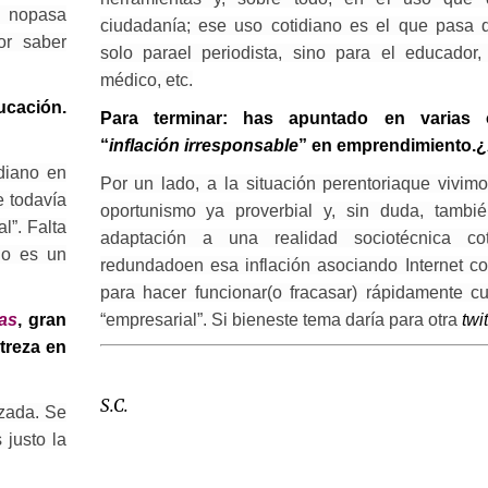
ya nopasa
ciudadanía; ese uso cotidiano es el que pasa 
or saber
solo parael periodista, sino para el educador, 
médico, etc.
ucación.
Para terminar: has apuntado en varias 
“
inflación irresponsable
” en emprendimiento.
idiano en
Por un lado, a la situación perentoriaque vivimo
e todavía
oportunismo ya proverbial y, sin duda, tambi
l”. Falta
adaptación a una realidad sociotécnica co
no es un
redundadoen esa inflación asociando Internet con
para hacer funcionar(o fracasar) rápidamente cua
“empresarial”. Si bieneste tema daría para otra
twi
as
, gran
treza en
S.C.
izada. Se
 justo la