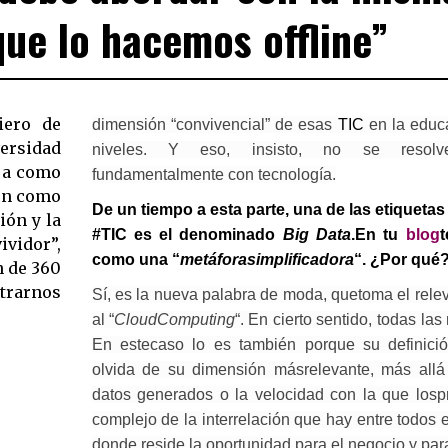
que lo hacemos offline”
iero de
dimensión “convivencial” de esas
TIC
en la educ
ersidad
niveles. Y eso, insisto, no se resolve
aja como
fundamentalmente con tecnología.
ién como
De un tiempo a esta parte, una de las etiquet
ión y la
#TIC es el denominado
Big Data
.En tu
blog
t
ividor”,
como una “
metáforasimplificadora
“. ¿Por qué
n de 360
ntrarnos
Sí, es la nueva palabra de moda, quetoma el relev
al “
CloudComputing
“. En cierto sentido, todas las
En estecaso lo es también porque su definici
olvida de su dimensión másrelevante, más all
datos generados o la velocidad con la que losp
complejo de la interrelación que hay entre todos 
donde reside la oportunidad para el negocio y par