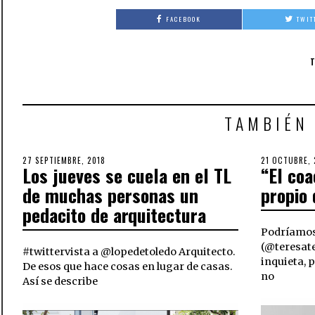
FACEBOOK
TWIT
TAMBIÉN
POSTED
27 SEPTIEMBRE, 2018
27
POSTED
21 OCTUBRE, 
Los jueves se cuela en el TL
“El co
ON
SEPTIEMBRE,
ON
2018
de muchas personas un
propio 
pedacito de arquitectura
Podríamos
(@teresate
#twittervista a @lopedetoledo Arquitecto.
inquieta, 
De esos que hace cosas en lugar de casas.
no
Así se describe