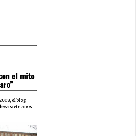
con el mito
caro”
008, el blog
lleva siete años