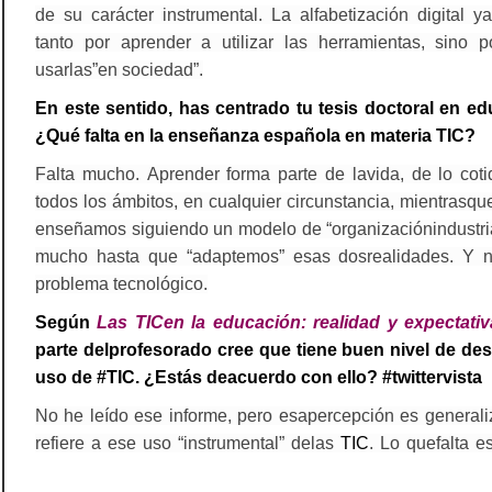
de su carácter instrumental. La alfabetización digital 
tanto por aprender a utilizar las herramientas, sino p
usarlas”en sociedad”.
En este sentido, has centrado tu tesis doctoral en ed
¿Qué falta en la enseñanza española en materia TIC?
Falta mucho. Aprender forma parte de lavida, de lo cot
todos los ámbitos, en cualquier circunstancia, mientrasqu
enseñamos siguiendo un modelo de “organizaciónindustria
mucho hasta que “adaptemos” esas dosrealidades. Y 
problema tecnológico.
Según
Las TICen la educación: realidad y expectativ
parte delprofesorado cree que tiene buen nivel de des
uso de #TIC. ¿Estás deacuerdo con ello? #twittervista
No he leído ese informe, pero esapercepción es general
refiere a ese uso “instrumental” delas
TIC
. Lo quefalta es