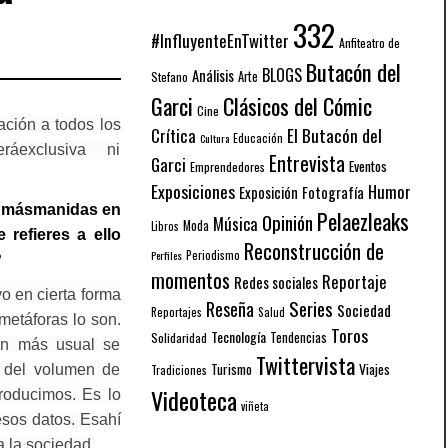
332
#InfluyenteEnTwitter
Anfiteatro de
Butacón del
BLOGS
Análisis
Arte
Stefano
Garci
Clásicos del Cómic
Cine
ación a todos los
El Butacón del
Crítica
Educación
Cultura
ráexclusiva ni
Entrevista
Garci
Eventos
Emprendedores
Exposiciones
Humor
Exposición
Fotografía
as másmanidas en
Pelaezleaks
Opinión
Música
Moda
Libros
e refieres a ello
Reconstrucción de
Periodismo
Perfiles
?
momentos
Reportaje
Redes sociales
o en cierta forma
Series
Reseña
Sociedad
Reportajes
Salud
 metáforas lo son.
Toros
Tecnología
Solidaridad
Tendencias
ón más usual se
Twittervista
Turismo
Viajes
á del volumen de
Tradiciones
Videoteca
roducimos. Es lo
viñeta
esos datos. Esahí
a la sociedad.