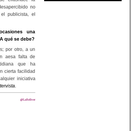
desapercibido no
el publicista, el
ocasiones una
¿A qué se debe?
s; por otro, a un
én aesa falta de
tidiana que ha
 cierta facilidad
lquier iniciativa
ttervista
.
@LaBellver