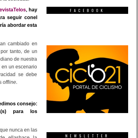
evistaTelos
, hay
FACEBOOK
ra seguir conel
ría abordar esta
han cambiado en
 por tanto, de un
idiano de nuestra
 en un escenario
ivacidad se debe
os
offline
.
edimos consejo:
a(s) para los
 que nunca en las
NEWSLETTER
de ellashace la