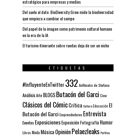
estratégico para empresas y medios
Del suelo al dato: BioDiversity Grow mide la biodiversidad
que empieza a cambiar el campo
Del papel de la imagen como patrimonio cultural humano
en la era de la IA
El turismo itinerante sobre ruedas deja de ser un nicho
ETIQUETAS
332
#InfluyenteEnTwitter
Anfiteatro de Stefano
Butacón del Garci
BLOGS
Análisis
Arte
Cine
Clásicos del Cómic
El
Crítica
Educación
Cultura
Entrevista
Butacón del Garci
Emprendedores
Exposiciones
Humor
Exposición
Fotografía
Eventos
Pelaezleaks
Opinión
Música
Moda
Libros
Perfiles