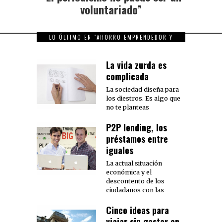
post:
voluntariado”
LO ÚLTIMO EN "AHORRO EMPRENDEDOR Y
FAMILIAR"
La vida zurda es
complicada
La sociedad diseña para
los diestros. Es algo que
no te planteas
P2P lending, los
préstamos entre
iguales
La actual situación
económica y el
descontento de los
ciudadanos con las
Cinco ideas para
viajar sin gastar en