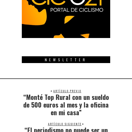
NEWSLETTER
ARTÍCULO PREVIO
“Monté Top Rural con un sueldo
Previous
post:
de 500 euros al mes y la oficina
en mi casa”
ARTÍCULO SIGUIENTE
“El periodismo no puede ser un
Next