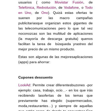
usuarios ( como
Movistar Fusión
, de
Telefónica
,
Redvolución
, de
Vodafone
, o
Todo
en Uno
, de
Ono
). Quizá estas ofertas te
suenen por las macro campañas
publicitariasque organizan estos gigantes de
las telecomunicaciones pero lo que tal vez
noconozcas son las multitud de aplicaciones
(la mayoría de descarga gratuita) quenos
facilitan la tarea de
búsqueda yrastreo del
mejor precio de un mismo producto.
Estas son algunas de las mejoresaplicaciones
(apps) para ahorrar:
Cupones descuento
LookAd
: Permite crear diferentesbuzones -por
ejemplo: casa, trabajo, ocio…- en los que irás
recibiendo lasofertas de los temas que
previamente has elegido (supermercados,
moda,restaurantes…) y siempre de aquellas
que están cerca de donde te encuentres.Con