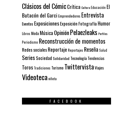
Clásicos del Cómic
El
Crítica
Educación
Cultura
Entrevista
Butacón del Garci
Emprendedores
Exposiciones
Humor
Exposición
Fotografía
Eventos
Pelaezleaks
Opinión
Música
Moda
Libros
Perfiles
Reconstrucción de momentos
Periodismo
Reseña
Reportaje
Redes sociales
Reportajes
Salud
Series
Sociedad
Tecnología
Solidaridad
Tendencias
Twittervista
Toros
Turismo
Viajes
Tradiciones
Videoteca
viñeta
FACEBOOK