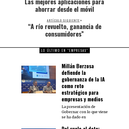
Las mejores aplicaciones para
Previous
post:
ahorrar desde el móvil
ARTÍCULO SIGUIENTE
“A río revuelto, ganancia de
Next
post:
consumidores”
LO ÚLTIMO EN "EMPRESAS"
Millán Berzosa
defiende la
gobernanza de la IA
como reto
estratégico para
empresas y medios
La presentación de
Gobernar con lo que viene
se ha dado en
Del suelo al dato: