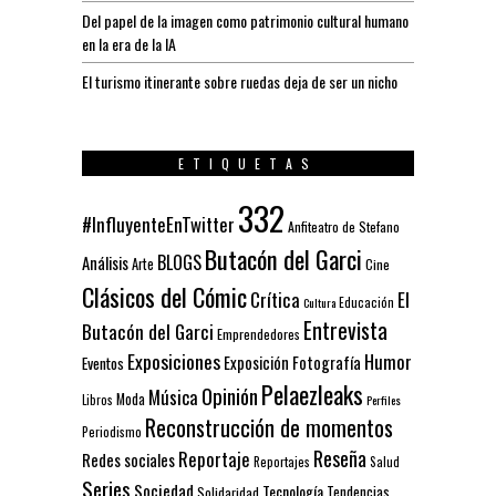
Del papel de la imagen como patrimonio cultural humano
en la era de la IA
El turismo itinerante sobre ruedas deja de ser un nicho
ETIQUETAS
332
#InfluyenteEnTwitter
Anfiteatro de Stefano
Butacón del Garci
BLOGS
Análisis
Arte
Cine
Clásicos del Cómic
El
Crítica
Educación
Cultura
Entrevista
Butacón del Garci
Emprendedores
Exposiciones
Humor
Exposición
Fotografía
Eventos
Pelaezleaks
Opinión
Música
Moda
Libros
Perfiles
Reconstrucción de momentos
Periodismo
Reseña
Reportaje
Redes sociales
Reportajes
Salud
Series
Sociedad
Tecnología
Solidaridad
Tendencias