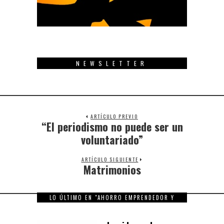
NEWSLETTER
ARTÍCULO PREVIO
“El periodismo no puede ser un
Previous
post:
voluntariado”
ARTÍCULO SIGUIENTE
Matrimonios
Next
post:
LO ÚLTIMO EN "AHORRO EMPRENDEDOR Y
FAMILIAR"