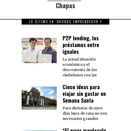
Chapas
Next
post:
LO ÚLTIMO EN "AHORRO EMPRENDEDOR Y
FAMILIAR"
P2P lending, los
préstamos entre
iguales
La actual situación
económica y el
descontento de los
ciudadanos con las
Cinco ideas para
viajar sin gastar en
Semana Santa
Para disfrutar de unos
días lejos de casa no son
necesarios grandes
“El error mayúsculo