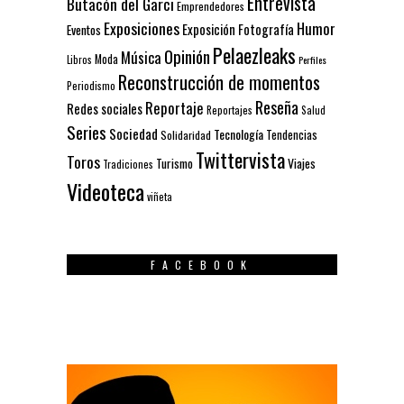
Entrevista
Butacón del Garci
Emprendedores
Exposiciones
Humor
Exposición
Fotografía
Eventos
Pelaezleaks
Opinión
Música
Moda
Libros
Perfiles
Reconstrucción de momentos
Periodismo
Reseña
Reportaje
Redes sociales
Reportajes
Salud
Series
Sociedad
Tecnología
Solidaridad
Tendencias
Twittervista
Toros
Turismo
Viajes
Tradiciones
Videoteca
viñeta
FACEBOOK