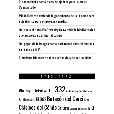
El concubinato como pieza de ajedrez para Jaime el
Conquistador
Millán Berzosa defiende la gobernanza de la IA como reto
estratégico para empresas y medios
Del suelo al dato: BioDiversity Grow mide la biodiversidad
que empieza a cambiar el campo
Del papel de la imagen como patrimonio cultural humano
en la era de la IA
El turismo itinerante sobre ruedas deja de ser un nicho
ETIQUETAS
332
#InfluyenteEnTwitter
Anfiteatro de Stefano
Butacón del Garci
BLOGS
Análisis
Arte
Cine
Clásicos del Cómic
El
Crítica
Educación
Cultura