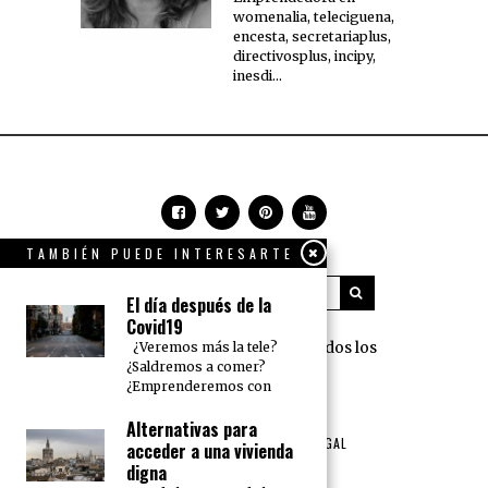
womenalia, teleciguena,
encesta, secretariaplus,
directivosplus, incipy,
inesdi...
TAMBIÉN PUEDE INTERESARTE
El día después de la
Covid19
360 Grados Press © 2018 Todos los
¿Veremos más la tele?
¿Saldremos a comer?
derechos reservados.
¿Emprenderemos con
NOSOTROS
PUBLICIDAD
Alternativas para
TÉRMINOS DE USO Y AVISO LEGAL
acceder a una vivienda
POLÍTICA DE PRIVACIDAD
digna