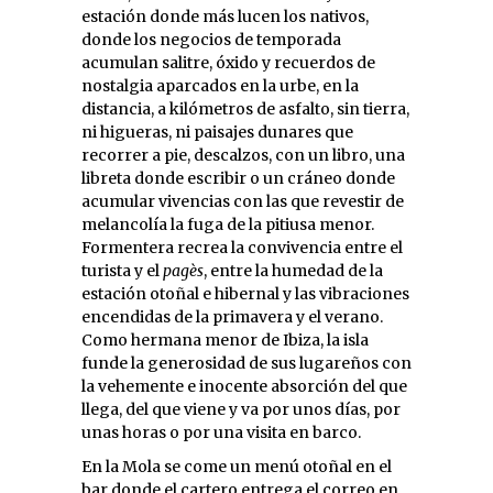
estación donde más lucen los nativos,
donde los negocios de temporada
acumulan salitre, óxido y recuerdos de
nostalgia aparcados en la urbe, en la
distancia, a kilómetros de asfalto, sin tierra,
ni higueras, ni paisajes dunares que
recorrer a pie, descalzos, con un libro, una
libreta donde escribir o un cráneo donde
acumular vivencias con las que revestir de
melancolía la fuga de la pitiusa menor.
Formentera recrea la convivencia entre el
turista y el
pagès
, entre la humedad de la
estación otoñal e hibernal y las vibraciones
encendidas de la primavera y el verano.
Como hermana menor de Ibiza, la isla
funde la generosidad de sus lugareños con
la vehemente e inocente absorción del que
llega, del que viene y va por unos días, por
unas horas o por una visita en barco.
En la Mola se come un menú otoñal en el
bar donde el cartero entrega el correo en