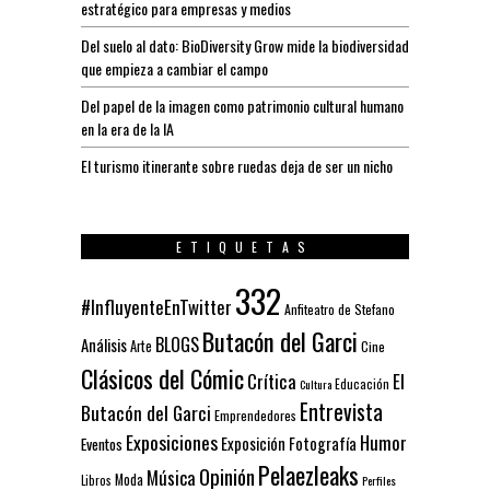
estratégico para empresas y medios
Del suelo al dato: BioDiversity Grow mide la biodiversidad
que empieza a cambiar el campo
Del papel de la imagen como patrimonio cultural humano
en la era de la IA
El turismo itinerante sobre ruedas deja de ser un nicho
ETIQUETAS
332
#InfluyenteEnTwitter
Anfiteatro de Stefano
Butacón del Garci
BLOGS
Análisis
Arte
Cine
Clásicos del Cómic
El
Crítica
Educación
Cultura
Entrevista
Butacón del Garci
Emprendedores
Exposiciones
Humor
Exposición
Fotografía
Eventos
Pelaezleaks
Opinión
Música
Moda
Libros
Perfiles