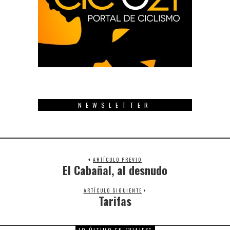
NEWSLETTER
ARTÍCULO PREVIO
El Cabañal, al desnudo
Previous
post:
ARTÍCULO SIGUIENTE
Tarifas
Next
post: