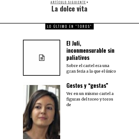
ARTÍCULO SIGUIENTE
La dolce vita
Next
post:
LO ÚLTIMO EN "TOROS"
El Juli,
inconmensurable sin
paliativos
Sobre el cartel era una
gran feria a la que el único
Gestos y “gestas”
Ver en un mismo cartel a
figuras del toreo y toros
de