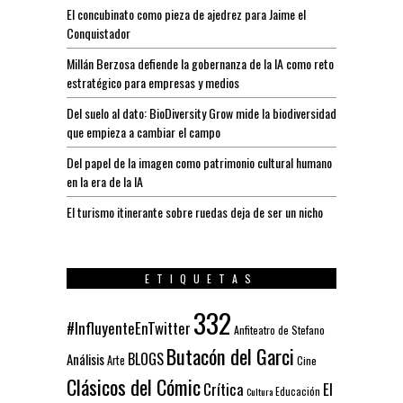
El concubinato como pieza de ajedrez para Jaime el
Conquistador
Millán Berzosa defiende la gobernanza de la IA como reto
estratégico para empresas y medios
Del suelo al dato: BioDiversity Grow mide la biodiversidad
que empieza a cambiar el campo
Del papel de la imagen como patrimonio cultural humano
en la era de la IA
El turismo itinerante sobre ruedas deja de ser un nicho
ETIQUETAS
332
#InfluyenteEnTwitter
Anfiteatro de Stefano
Butacón del Garci
BLOGS
Análisis
Arte
Cine
Clásicos del Cómic
El
Crítica
Educación
Cultura