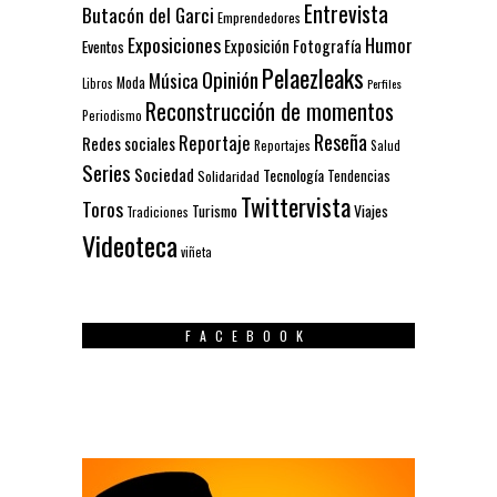
Entrevista
Butacón del Garci
Emprendedores
Exposiciones
Humor
Exposición
Fotografía
Eventos
Pelaezleaks
Opinión
Música
Moda
Libros
Perfiles
Reconstrucción de momentos
Periodismo
Reseña
Reportaje
Redes sociales
Reportajes
Salud
Series
Sociedad
Tecnología
Solidaridad
Tendencias
Twittervista
Toros
Turismo
Viajes
Tradiciones
Videoteca
viñeta
FACEBOOK