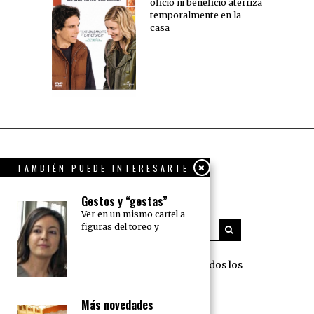
oficio ni beneficio aterriza
temporalmente en la
casa
TAMBIÉN PUEDE INTERESARTE
Gestos y “gestas”
Ver en un mismo cartel a
figuras del toreo y
360 Grados Press © 2018 Todos los
derechos reservados.
Más novedades
NOSOTROS
PUBLICIDAD