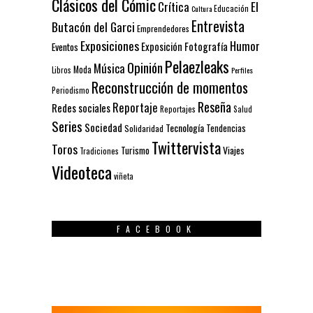
Clásicos del Cómic
El
Crítica
Educación
Cultura
Entrevista
Butacón del Garci
Emprendedores
Exposiciones
Humor
Exposición
Fotografía
Eventos
Pelaezleaks
Opinión
Música
Moda
Libros
Perfiles
Reconstrucción de momentos
Periodismo
Reseña
Reportaje
Redes sociales
Reportajes
Salud
Series
Sociedad
Tecnología
Solidaridad
Tendencias
Twittervista
Toros
Turismo
Viajes
Tradiciones
Videoteca
viñeta
FACEBOOK