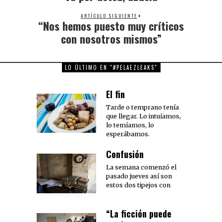
post:
ARTÍCULO SIGUIENTE
“Nos hemos puesto muy críticos
Next
post:
con nosotros mismos”
LO ÚLTIMO EN "#PELAEZLEAKS"
El fin
Tarde o temprano tenía
que llegar. Lo intuíamos,
lo temíamos, lo
esperábamos.
Confusión
La semana comenzó el
pasado jueves así son
estos dos tipejos con
“La ficción puede