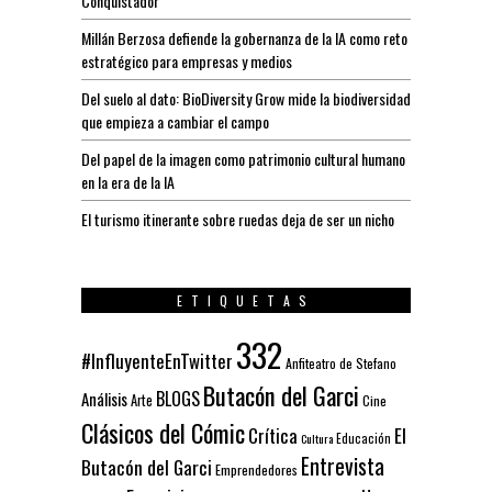
Conquistador
Millán Berzosa defiende la gobernanza de la IA como reto
estratégico para empresas y medios
Del suelo al dato: BioDiversity Grow mide la biodiversidad
que empieza a cambiar el campo
Del papel de la imagen como patrimonio cultural humano
en la era de la IA
El turismo itinerante sobre ruedas deja de ser un nicho
ETIQUETAS
332
#InfluyenteEnTwitter
Anfiteatro de Stefano
Butacón del Garci
BLOGS
Análisis
Arte
Cine
Clásicos del Cómic
El
Crítica
Educación
Cultura
Entrevista
Butacón del Garci
Emprendedores