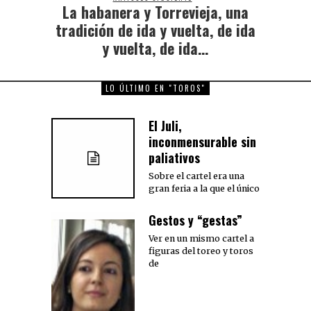
La habanera y Torrevieja, una
Next
post:
tradición de ida y vuelta, de ida
y vuelta, de ida…
LO ÚLTIMO EN "TOROS"
El Juli,
inconmensurable sin
paliativos
Sobre el cartel era una
gran feria a la que el único
Gestos y “gestas”
Ver en un mismo cartel a
figuras del toreo y toros
de