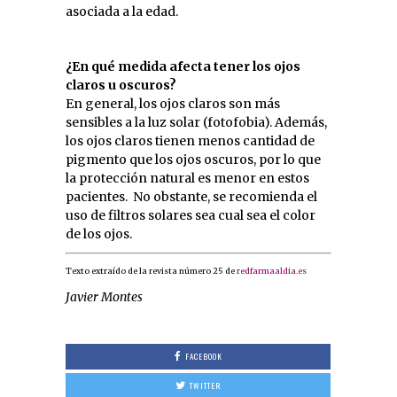
asociada a la edad.
¿En qué medida afecta tener los ojos
claros u oscuros?
En general, los ojos claros son más
sensibles a la luz solar (fotofobia). Además,
los ojos claros tienen menos cantidad de
pigmento que los ojos oscuros, por lo que
la protección natural es menor en estos
pacientes. No obstante, se recomienda el
uso de filtros solares sea cual sea el color
de los ojos.
Texto extraído de la revista número 25 de
redfarmaaldia.es
Javier Montes
FACEBOOK
TWITTER