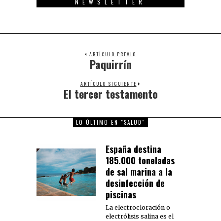
NEWSLETTER
ARTÍCULO PREVIO
Paquirrín
Previous
post:
ARTÍCULO SIGUIENTE
El tercer testamento
Next
post:
LO ÚLTIMO EN "SALUD"
España destina
185.000 toneladas
de sal marina a la
desinfección de
piscinas
La electrocloración o
electrólisis salina es el