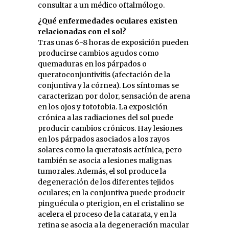
consultar a un médico oftalmólogo.
¿Qué enfermedades oculares existen
relacionadas con el sol?
Tras unas 6-8 horas de exposición pueden
producirse cambios agudos como
quemaduras en los párpados o
queratoconjuntivitis (afectación de la
conjuntiva y la córnea). Los síntomas se
caracterizan por dolor, sensación de arena
en los ojos y fotofobia. La exposición
crónica a las radiaciones del sol puede
producir cambios crónicos. Hay lesiones
en los párpados asociados a los rayos
solares como la queratosis actínica, pero
también se asocia a lesiones malignas
tumorales. Además, el sol produce la
degeneración de los diferentes tejidos
oculares; en la conjuntiva puede producir
pinguécula o pterigion, en el cristalino se
acelera el proceso de la catarata, y en la
retina se asocia a la degeneración macular