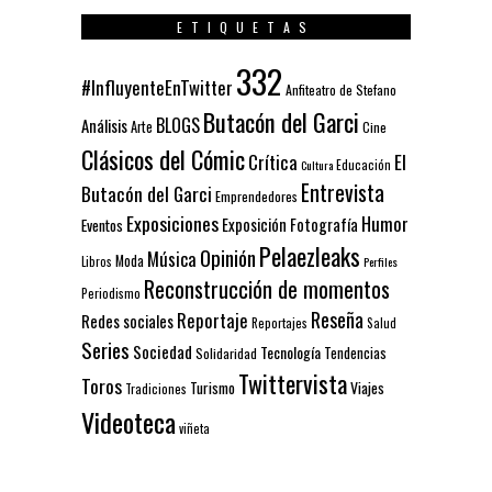
ETIQUETAS
332
#InfluyenteEnTwitter
Anfiteatro de Stefano
Butacón del Garci
BLOGS
Análisis
Arte
Cine
Clásicos del Cómic
El
Crítica
Educación
Cultura
Entrevista
Butacón del Garci
Emprendedores
Exposiciones
Humor
Exposición
Fotografía
Eventos
Pelaezleaks
Opinión
Música
Moda
Libros
Perfiles
Reconstrucción de momentos
Periodismo
Reseña
Reportaje
Redes sociales
Reportajes
Salud
Series
Sociedad
Tecnología
Solidaridad
Tendencias
Twittervista
Toros
Turismo
Viajes
Tradiciones
Videoteca
viñeta