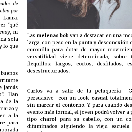
eados de
labra por
 Laura.
ver “qué
rendy
, ni
Las
melenas
bob
van a destacar en una med
una sola
larga, con peso en la punta y desconexión e
y lo que
coronilla para dotar de mayor movimien
versatilidad viene determinada, sobre 
flequillos: largos, cortos, desfilados, e
desestructurados.
 buenos
rritante
ue jamás
Carlos va a salir de la peluquería  
s”. Han
persuasivo  con un look
casual
totalmen
a de la
sin marcar el contorno. Y para cuando des
 marzo y
evento más formal, el joven podrá volver a 
cen a la
tipo
charol
para su cabello, con un co
re
para
difuminados siguiendo la vieja escuela
mporada