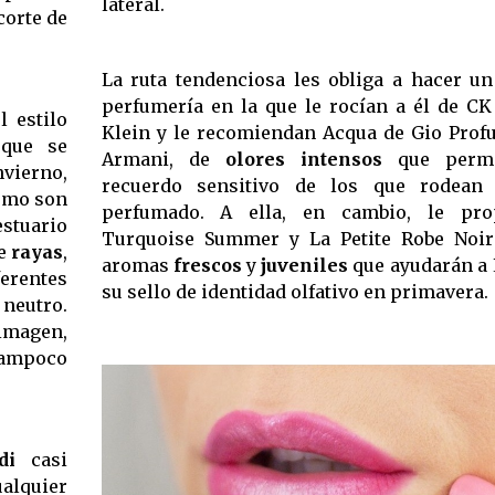
lateral.
corte de
La ruta tendenciosa les obliga a hacer u
perfumería en la que le rocían a él de CK
 estilo
Klein y le recomiendan Acqua de Gio Prof
 que se
Armani, de
olores intensos
que perma
vierno,
recuerdo sensitivo de los que rodean 
como son
perfumado. A ella, en cambio, le pr
estuario
Turquoise Summer y La Petite Robe Noir
de
rayas
,
aromas
frescos
y
juveniles
que ayudarán a 
erentes
su sello de identidad olfativo en primavera.
 neutro.
 imagen,
tampoco
i
 casi
ualquier