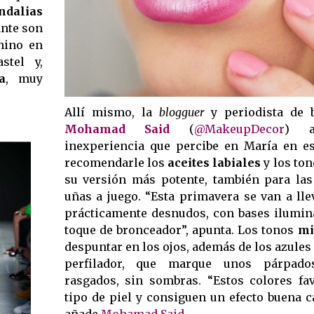
ndalias
ante son
nino en
stel y,
a
, muy
Allí mismo, la
blogguer
y periodista de 
Mohamad Said
(
@MakeupDecor
) a
inexperiencia que percibe en María en es
recomendarle los
aceites labiales
y los to
su versión más potente, también para las 
uñas a juego. “Esta primavera se van a lle
prácticamente desnudos, con bases ilumin
toque de bronceador”, apunta. Los tonos 
mi
despuntar en los ojos, además de los azules
perfilador, que marque unos párpado
rasgados, sin sombras. “Estos colores fa
tipo de piel y consiguen un efecto buena ca