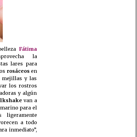
belleza
Fátima
provecha la
tas lares para
nos
rosáceos
en
mejillas y las
var los rostros
adoras y algún
lkshake
 van a
 marino para el
s ligeramente
vorecen a todo
ra inmediato”,