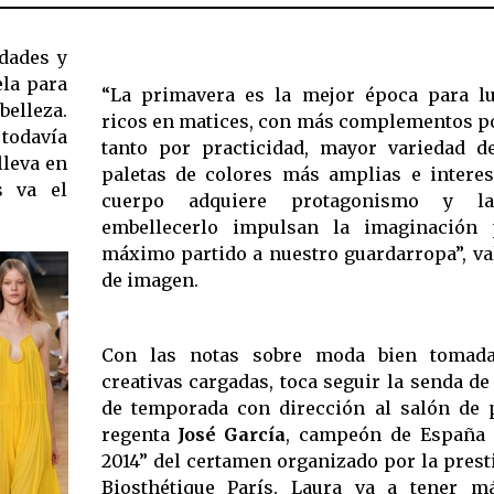
dades y
ela para
“La primavera es la mejor época para lu
elleza.
ricos en matices, con más complementos po
 todavía
tanto por practicidad, mayor variedad d
leva en
paletas de colores más amplias e interes
s va el
cuerpo adquiere protagonismo y l
embellecerlo impulsan la imaginación 
máximo partido a nuestro guardarropa”, va
de imagen.
Con las notas sobre moda bien tomada
creativas cargadas, toca seguir la senda de
de temporada con dirección al salón de 
regenta
José García
, campeón de España “
2014” del certamen organizado por la prest
Biosthétique París. Laura va a tener m