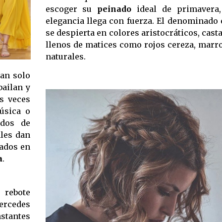
escoger su
peinado
ideal de primavera,
elegancia llega con fuerza. El denominado 
se despierta en colores aristocráticos, cas
llenos de matices como rojos cereza, marr
naturales.
tan solo
bailan y
s veces
música o
dos  de
ales dan
gados en
a
.
 rebote
ercedes
stantes