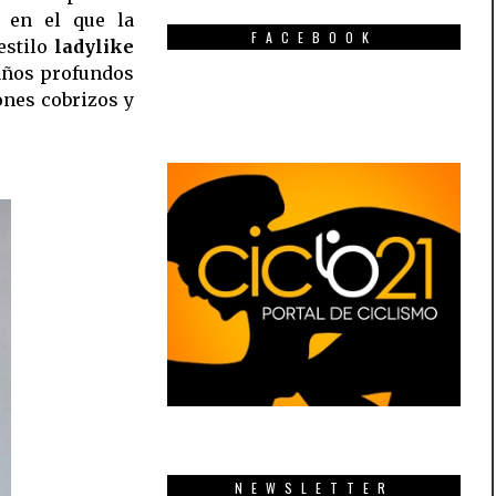
 en el que la
FACEBOOK
estilo
ladylike
taños profundos
ones cobrizos y
NEWSLETTER