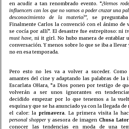
en acudir a tan renombrado evento. “
¿Vernos rod
influencers con los que no vamos a poder cruzar una pa
desconocimiento de la materia?”
, se preguntaba
Finalmente Carlos la convenció con el ánimo de 
se cocía por allí”. El desastre fue estrepitoso: ni
t
must have
, ni it girl. No hubo manera de entablar 
conversación. Y menos sobre lo que se iba a llevar 
no en esa temporada.
Pero esto no les va a volver a suceder. Como
amantes del cine y adaptando las palabras de la i
Escarlata OHara, “a Dios ponen por testigo de q
volverán a ser unos ignorantes en tendencia
decidido empezar por lo que tenemos a la vuelt
esquina y que se ha anunciado ya con la llegada de
el calor: la
primavera
. La primera visita la ha
personal shopper
y asesora de imagen
Chusa Lator
conocer las tendencias en moda de una te