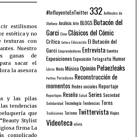
332
#InfluyenteEnTwitter
Anfiteatro de
Butacón del
BLOGS
Análisis
Arte
Stefano
cir estilismos
Garci
Clásicos del Cómic
r estética y no
Cine
El Butacón del
Crítica
e texturas con
Educación
Cultura
antes. Nuestro
Entrevista
Garci
Eventos
Emprendedores
as ganas de
Exposiciones
Humor
Exposición
Fotografía
para sacar el
Pelaezleaks
Opinión
Música
Moda
Libros
lora la asesora
Reconstrucción de
Periodismo
Perfiles
momentos
Reportaje
Redes sociales
Series
Reseña
Sociedad
Reportajes
Salud
s y las pilas
Toros
Tecnología
Solidaridad
Tendencias
 las tendencias
Twittervista
Turismo
Viajes
peluquería que
Tradiciones
Videoteca
Beauty Stylist
viñeta
igiosa firma La
ás complicado