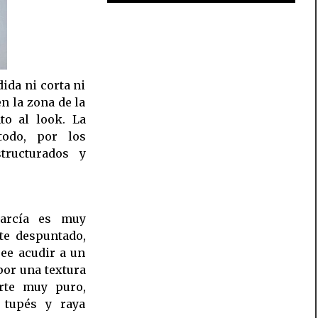
ida ni corta ni
n la zona de la
to al look. La
todo, por los
structurados y
García es muy
te despuntado,
ee acudir a un
por una textura
rte muy puro,
, tupés y raya