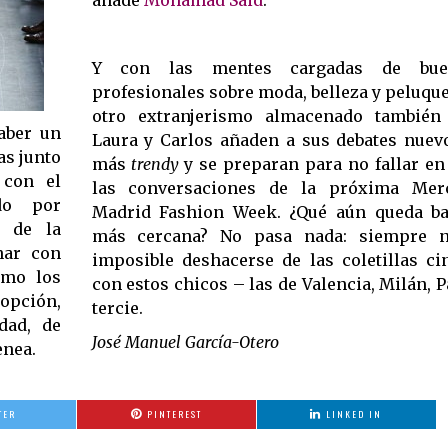
añade
Mohamad Said
.
Y con las mentes cargadas de bue
profesionales sobre moda, belleza y peluque
otro extranjerismo almacenado también 
aber un
Laura y Carlos añaden a sus debates nuevos
as junto
más
trendy
y se preparan para no fallar en
 con el
las conversaciones de la próxima Me
ado por
Madrid Fashion Week. ¿Qué aún queda ba
r de la
más cercana? No pasa nada: siempre n
nar con
imposible deshacerse de las coletillas ci
como los
con estos chicos – las de Valencia, Milán, P
opción,
tercie.
dad, de
José Manuel García-Otero
enea.
TER
PINTEREST
LINKED IN