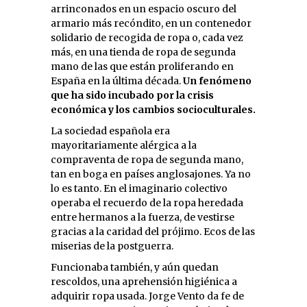
arrinconados en un espacio oscuro del
armario más recóndito, en un contenedor
solidario de recogida de ropa o, cada vez
más, en una tienda de ropa de segunda
mano de las que están proliferando en
España en la última década.
Un fenómeno
que ha sido incubado por la crisis
económica y los cambios socioculturales.
La sociedad española era
mayoritariamente alérgica a la
compraventa de ropa de segunda mano,
tan en boga en países anglosajones. Ya no
lo es tanto. En el imaginario colectivo
operaba el recuerdo de la ropa heredada
entre hermanos a la fuerza, de vestirse
gracias a la caridad del prójimo. Ecos de las
miserias de la postguerra.
Funcionaba también, y aún quedan
rescoldos, una aprehensión higiénica a
adquirir ropa usada. Jorge Vento da fe de