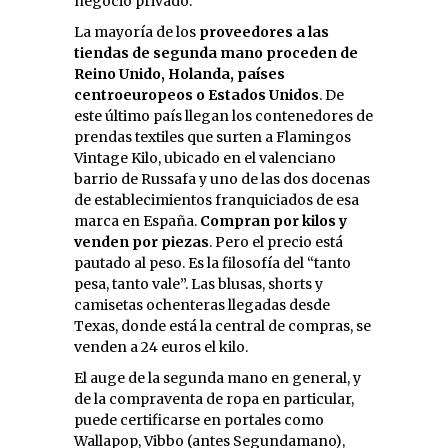
negocio privado.
La mayoría de los
proveedores a las
tiendas de segunda mano proceden de
Reino Unido, Holanda, países
centroeuropeos o Estados Unidos
. De
este último país llegan los contenedores de
prendas textiles que surten a Flamingos
Vintage Kilo, ubicado en el valenciano
barrio de Russafa y uno de las dos docenas
de establecimientos franquiciados de esa
marca en España.
Compran por kilos y
venden por piezas
. Pero el precio está
pautado al peso. Es la filosofía del “tanto
pesa, tanto vale”. Las blusas, shorts y
camisetas ochenteras llegadas desde
Texas, donde está la central de compras, se
venden a 24 euros el kilo.
El auge de la segunda mano en general, y
de la compraventa de ropa en particular,
puede certificarse en portales como
Wallapop, Vibbo (antes Segundamano),