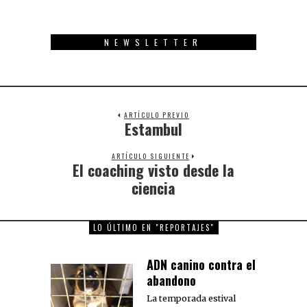
NEWSLETTER
ARTÍCULO PREVIO
Estambul
Previous
post:
ARTÍCULO SIGUIENTE
El coaching visto desde la
Next
post:
ciencia
LO ÚLTIMO EN "REPORTAJES"
ADN canino contra el
abandono
La temporada estival