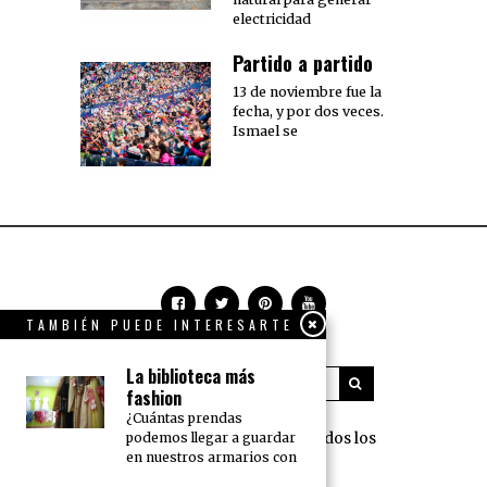
electricidad
Partido a partido
13 de noviembre fue la
fecha, y por dos veces.
Ismael se
TAMBIÉN PUEDE INTERESARTE
La biblioteca más
fashion
¿Cuántas prendas
360 Grados Press © 2018 Todos los
podemos llegar a guardar
en nuestros armarios con
derechos reservados.