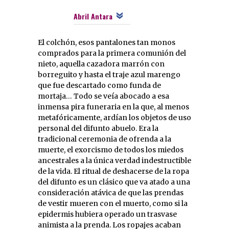
Abril Antara
El colchón, esos pantalones tan monos
comprados para la primera comunión del
nieto, aquella cazadora marrón con
borreguito y hasta el traje azul marengo
que fue descartado como funda de
mortaja… Todo se veía abocado a esa
inmensa pira funeraria en la que, al menos
metafóricamente, ardían los objetos de uso
personal del difunto abuelo. Era la
tradicional ceremonia de ofrenda a la
muerte, el exorcismo de todos los miedos
ancestrales a la única verdad indestructible
de la vida. El ritual de deshacerse de la ropa
del difunto es un clásico que va atado a una
consideración atávica de que las prendas
de vestir mueren con el muerto, como si la
epidermis hubiera operado un trasvase
animista a la prenda. Los ropajes acaban