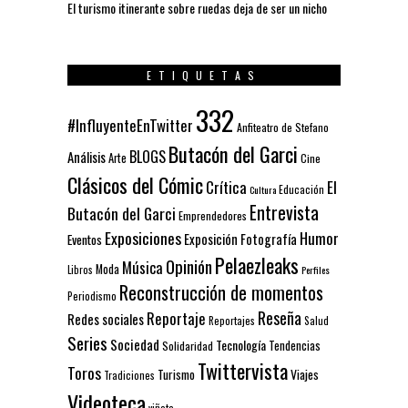
El turismo itinerante sobre ruedas deja de ser un nicho
ETIQUETAS
332
#InfluyenteEnTwitter
Anfiteatro de Stefano
Butacón del Garci
BLOGS
Análisis
Arte
Cine
Clásicos del Cómic
El
Crítica
Educación
Cultura
Entrevista
Butacón del Garci
Emprendedores
Exposiciones
Humor
Exposición
Fotografía
Eventos
Pelaezleaks
Opinión
Música
Moda
Libros
Perfiles
Reconstrucción de momentos
Periodismo
Reseña
Reportaje
Redes sociales
Reportajes
Salud
Series
Sociedad
Tecnología
Solidaridad
Tendencias
Twittervista
Toros
Turismo
Viajes
Tradiciones
Videoteca
viñeta