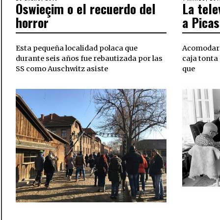
Oswieçim o el recuerdo del
La tele
ON
OCTUBRE,
ON
2018
horror
a Pica
Esta pequeña localidad polaca que
Acomodarse
durante seis años fue rebautizada por las
caja tonta
SS como Auschwitz asiste
que