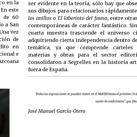
co en la
ser evidente en la teoría, sólo hay que obs
. En este
sus dibujos para relacionarlos rápidament
s de 60
los anillos
o
El laberinto del fauno
, entre otr
do a San
contemporáneas de carácter fantástico. Si
 Una vez
cuarta muestra trasciende el universo ci
ción de
adquiriendo cierta independencia dentro d
dito en
temática, ya que comprende carteles 
ional e
materias y obras para el sector editori
uzcoana
consolidaron a Segrelles en la historia art
fuera de España.
Todas las exposiciones se pueden visitar en el MuVIM hasta el próximo 31 
sueño de andrómina”, que final
José Manuel García-Otero