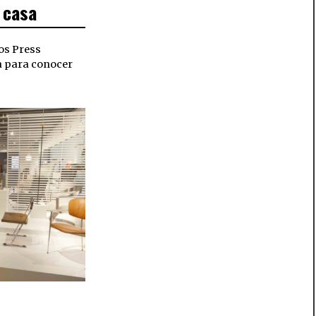
 casa
os Press
a para conocer