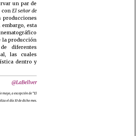
ervar un par de
e con
El señor de
as producciones
n embargo, esta
nematográfico
e la producción
de diferentes
al, las cuales
ística dentro y
@LaBellver
de mayo, a excepción de “El
iza el día 10 de dicho mes.