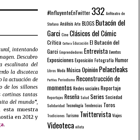
332
#InfluyenteEnTwitter
Anfiteatro de
Butacón del
BLOGS
Análisis
Arte
Stefano
Garci
Clásicos del Cómic
Cine
El Butacón del
Crítica
Educación
Cultura
ural, intentando
Entrevista
Garci
Eventos
Emprendedores
imagen. Descubro
Exposiciones
Humor
Exposición
Fotografía
a escalinata del
Pelaezleaks
Opinión
Música
Moda
Libros
rdo la discoteca
Reconstrucción de
 la actuación de
Periodismo
Perfiles
momentos
 de los sillones
Reportaje
Redes sociales
s cortinas tantas
Series
Reseña
Sociedad
Reportajes
Salud
nita del mundo
“,
Toros
Tecnología
Solidaridad
Tendencias
 esta muestra
Twittervista
Turismo
Viajes
Tradiciones
stia en 2012 y
Videoteca
ga
.
viñeta