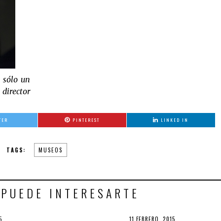
 sólo un
director
TER
PINTEREST
LINKED IN
TAGS:
MUSEOS
 PUEDE INTERESARTE
5
3
POSTED
11 FEBRERO, 2015
30