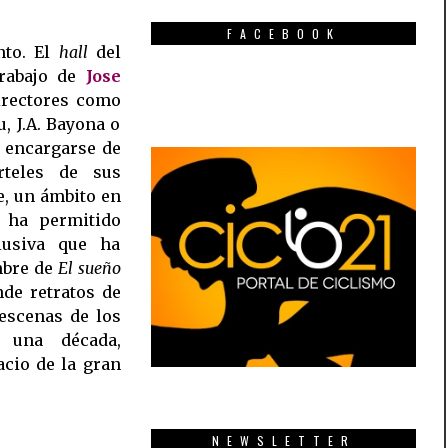
FACEBOOK
nto. El
hall
del
rabajo de
Jose
directores como
, J.A. Bayona o
 encargarse de
rteles de sus
e, un ámbito en
 ha permitido
lusiva que ha
mbre de
El sueño
de retratos de
 escenas de los
e una década,
acio de la gran
NEWSLETTER