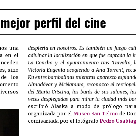
mejor perfil del cine
mos una
despierta en nosotros. Es también un juego cult
ía en el
adivinar la localización en que fue captada la 
onceden
La Concha y el ayuntamiento tras Travolta, l
es, sino
Victoria Eugenia acogiendo a Ana Torrent, recue
 de los
Ku entre bambalinas mientras aparezco espiando
 momento
Almodóvar y McNamara, reconozco el terciopelo
versos
del María Cristina, los burós de sus salones, la
veces desplegadas para mirar la ciudad más bo
escribió Alaska a modo de prólogo para
organizada por el
Museo San Telmo
de Dono
comisariada por el fotógrafo
Pedro Usabia