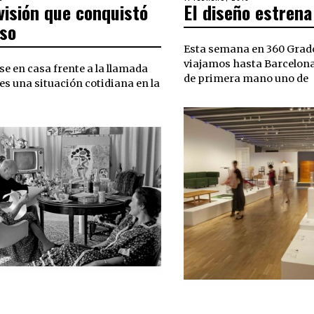
visión que conquistó
El diseño estrena
OCTUBRE,
ON
SEPTIEMBRE,
2018
2018
sso
Esta semana en 360 Grad
viajamos hasta Barcelon
 en casa frente a la llamada
de primera mano uno de
 es una situación cotidiana en la