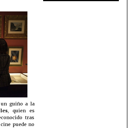
 un guiño a la
les
, quien es
econocido tras
l cine puede no