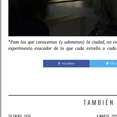
“
Para los que conocemos (y adoramos) la ciudad, no es
experimento evocador de lo que cada estrella o cada 
FACEBOOK
TWIT
TAMBIÉN
POSTED
20 ENERO, 2016
6
POSTED
4 MARZO, 201