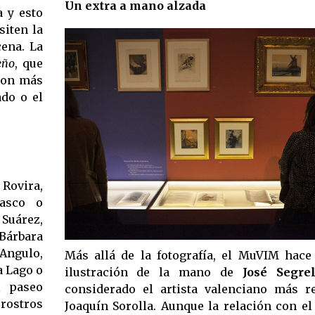
Un extra a mano alzada
a y esto
iten la
cena. La
eño
, que
 con más
ado o el
Rovira,
lasco o
 Suárez,
 Bárbara
 Angulo,
Más allá de la fotografía, el MuVIM hace
a Lago o
ilustración de la mano de
José Segrel
l paseo
considerado el artista valenciano más r
 rostros
Joaquín Sorolla. Aunque la relación con e