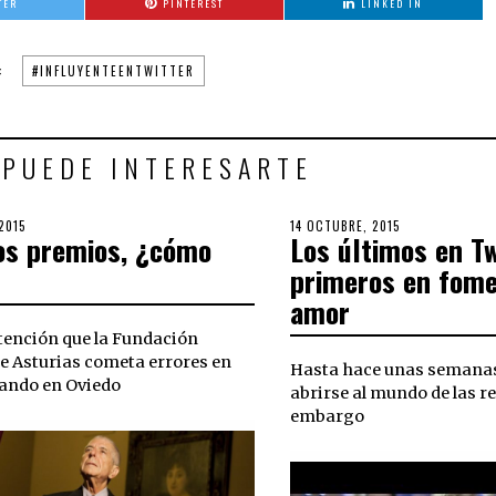
TER
PINTEREST
LINKED IN
:
#INFLUYENTEENTWITTER
 PUEDE INTERESARTE
2015
30
POSTED
14 OCTUBRE, 2015
30
os premios, ¿cómo
Los últimos en Tw
OCTUBRE,
ON
OCTUBRE,
2018
2018
primeros en fome
amor
tención que la Fundación
e Asturias cometa errores en
Hasta hace unas semanas
uando en Oviedo
abrirse al mundo de las re
embargo