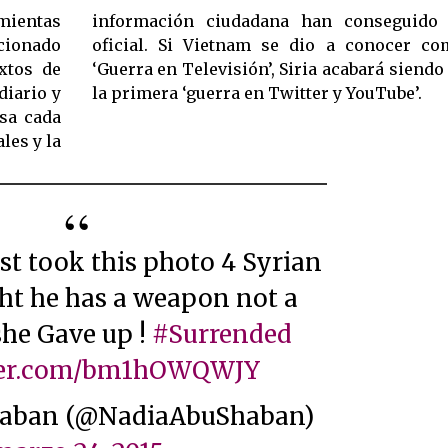
amientas
uir a la
ucionado
 primera
xtos de
 lo es ya-
diario y
la primera ‘guerra en Twitter y YouTube’.
sa cada
les y la
ght he has a weapon not a
she Gave up !
#Surrended
tter.com/bm1hOWQWJY
Shaban (@NadiaAbuShaban)