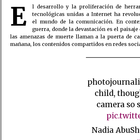
E
l desarrollo y la proliferación de herr
información ciudadana han conseguido sustit
tecnológicas unidas a Internet ha revol
oficial. Si Vietnam se dio a conocer como la
el mundo de la comunicación. En conte
‘Guerra en Televisión’, Siria acabará siendo -si no
guerra, donde la devastación es el paisaje 
las amenazas de muerte llaman a la puerta de ca
mañana, los contenidos compartidos en redes socia
photojournalist took this photo 4 Syrian
child, thou
camera so 
pic.twi
 Nadia Abu