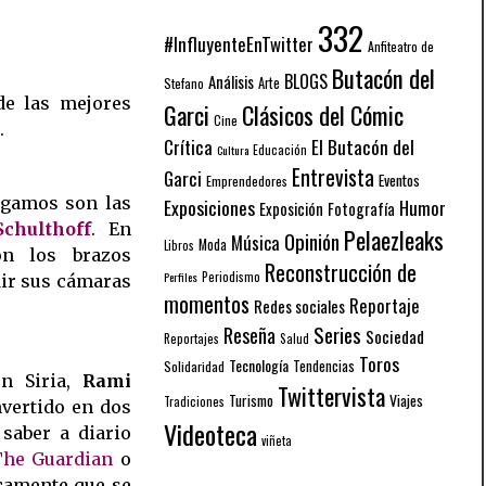
332
#InfluyenteEnTwitter
Anfiteatro de
Butacón del
BLOGS
Análisis
Arte
Stefano
e las mejores
Garci
Clásicos del Cómic
Cine
.
El Butacón del
Crítica
Educación
Cultura
Entrevista
Garci
Eventos
Emprendedores
ngamos son las
Exposiciones
Humor
Exposición
Fotografía
chulthoff
. En
Pelaezleaks
Opinión
Música
Moda
Libros
n los brazos
Reconstrucción de
Periodismo
Perfiles
dir sus cámaras
momentos
Reportaje
Redes sociales
Series
Reseña
Sociedad
Reportajes
Salud
Toros
Tecnología
Solidaridad
Tendencias
en Siria,
Rami
Twittervista
Turismo
Viajes
Tradiciones
vertido en dos
Videoteca
saber a diario
viñeta
he Guardian
o
camente que se