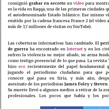
consiguió
grabar en secreto
un
vídeo
para mostr
es la vida en Raqqa, una de las primeras ciudades 
el autodenominado Estado Islámico. Ese mismo ví
emitido por la cadena francesa France 2 (el vídeo
más de 3,7 millones de visitas en YouTube).
Las coberturas informativas han cambiado. El
per
de guerra
ha encontrado en
Internet
y en los civ
sufren la violencia su mejor aliado, su arma fun
como testigo presencial de lo que pasa. La revista
hizo
eco
recientemente del papel fundamental q
jugando el periodismo ciudadano para que 
conocer qué pasa en Siria, y más aún, desp
asesinato de los periodistas
James Foley
y
Steven 
Su muerte llevó a algunos medios a retirar de la zo
profesionales. Los pocos que había y los po