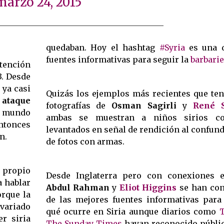
marzo 24, 2015
quedaban. Hoy el hashtag
#Syria
es una d
fuentes informativas para seguir la
barbarie
atención
3. Desde
 ya casi
Quizás los ejemplos más recientes que te
l
ataque
fotografías de
Osman Sagirli
y
René S
l mundo
ambas se muestran a niños sirios co
entonces
levantados en señal de rendición al confun
n.
de fotos con armas.
propio
Desde Inglaterra pero con conexiones 
a hablar
Abdul Rahman
y
Eliot Higgins
se han con
orque la
de las mejores fuentes informativas para 
 variado
qué ocurre en Siria aunque diarios como
T
r siria
The Sunday Times
hayan reconocido públi