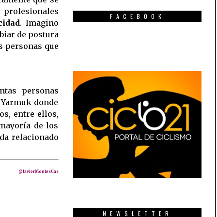
rofesionales
FACEBOOK
cidad
. Imagino
biar de postura
s personas que
entas personas
l Yarmuk donde
s, entre ellos,
mayoría de los
ada relacionado
@JavierMontesCas
NEWSLETTER