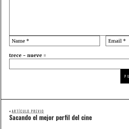
trece − nueve =
ARTÍCULO PREVIO
Sacando el mejor perfil del cine
Previous
post: