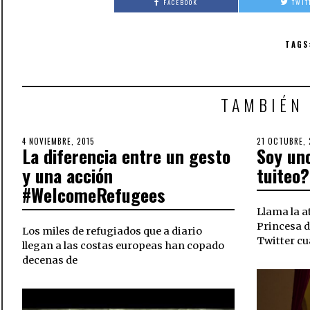
FACEBOOK
TWIT
TAGS
TAMBIÉN
POSTED
4 NOVIEMBRE, 2015
30
POSTED
21 OCTUBRE, 
La diferencia entre un gesto
Soy un
ON
OCTUBRE,
ON
2018
y una acción
tuiteo?
#WelcomeRefugees
Llama la a
Princesa d
Los miles de refugiados que a diario
Twitter c
llegan a las costas europeas han copado
decenas de