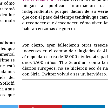
ar cómo
niegan a publicar información de p
que tomó
independientes porque
dudan de su vera
deo fue
que con el paso del tiempo tendrán que cam
 acumula
o reconocer que desconocen cómo viven la
habitan en zonas de guerra.
iodismo
Por cierto, ayer fallecieron otras tresci
iles que
inocentes en el campo de refugiados de A
damental
aún quedan cerca de 18.000 civiles atrapado
 Time se
unos 3.500 niños. The Guardian, como la 
ue está
diarios europeos, no se hicieron eco de n
podamos
con Siria; Twitter volvió a ser un hervidero.
ués del
Sotloff
.
na a sus
cos que