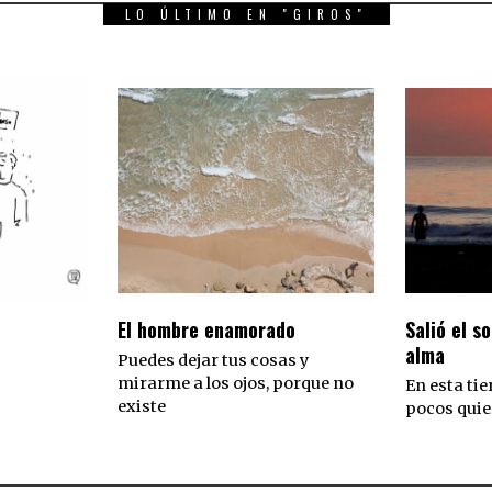
LO ÚLTIMO EN "GIROS"
El hombre enamorado
Salió el so
alma
Puedes dejar tus cosas y
mirarme a los ojos, porque no
En esta tie
existe
pocos quie