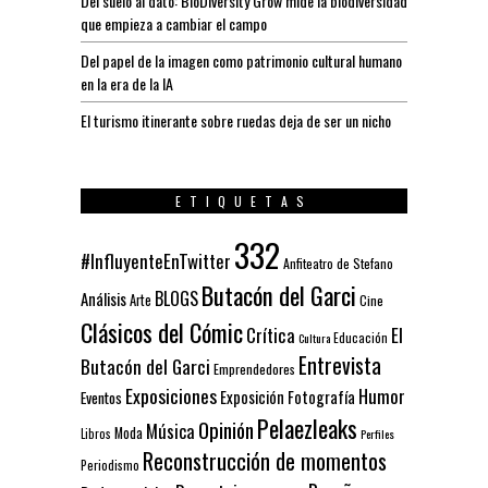
Del suelo al dato: BioDiversity Grow mide la biodiversidad
que empieza a cambiar el campo
Del papel de la imagen como patrimonio cultural humano
en la era de la IA
El turismo itinerante sobre ruedas deja de ser un nicho
ETIQUETAS
332
#InfluyenteEnTwitter
Anfiteatro de Stefano
Butacón del Garci
BLOGS
Análisis
Arte
Cine
Clásicos del Cómic
El
Crítica
Educación
Cultura
Entrevista
Butacón del Garci
Emprendedores
Exposiciones
Humor
Exposición
Fotografía
Eventos
Pelaezleaks
Opinión
Música
Moda
Libros
Perfiles
Reconstrucción de momentos
Periodismo