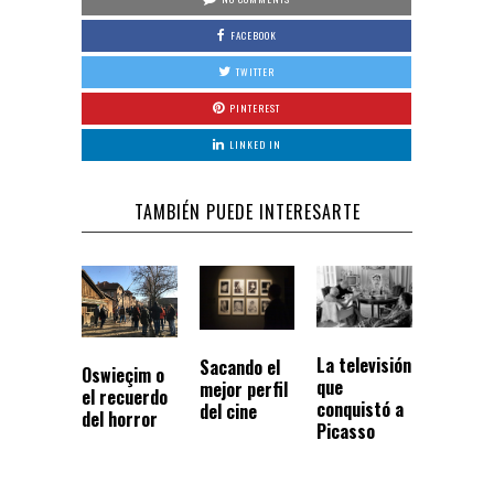
FACEBOOK
TWITTER
PINTEREST
LINKED IN
TAMBIÉN PUEDE INTERESARTE
La televisión
Sacando el
Oswieçim o
que
mejor perfil
el recuerdo
conquistó a
del cine
del horror
Picasso