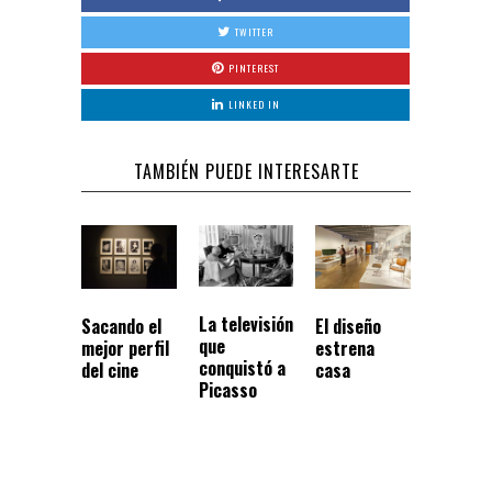
TWITTER
PINTEREST
LINKED IN
TAMBIÉN PUEDE INTERESARTE
La televisión
Sacando el
El diseño
que
mejor perfil
estrena
conquistó a
del cine
casa
Picasso