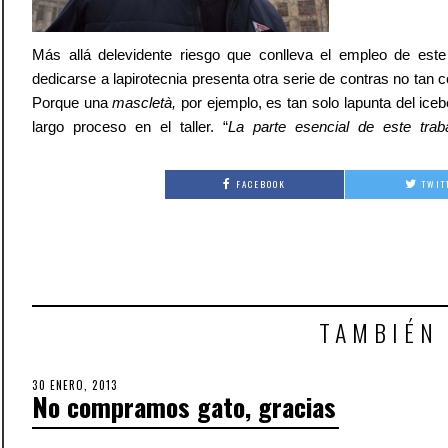
Más allá delevidente riesgo que conlleva el empleo de este 
dedicarse a lapirotecnia presenta otra serie de contras no tan 
Porque una
mascletà,
por ejemplo, es tan solo lapunta del ice
largo proceso en el taller. “
La parte esencial de este trab
FACEBOOK
TWIT
TAMBIÉN
POSTED
30 ENERO, 2013
3
No compramos gato, gracias
ON
OCTUBRE,
2018