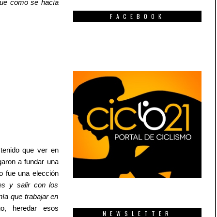
 fue como se hacía
FACEBOOK
 tenido que ver en
egaron a fundar una
 fue una elección
es y salir con los
nía que trabajar en
go, heredar esos
NEWSLETTER