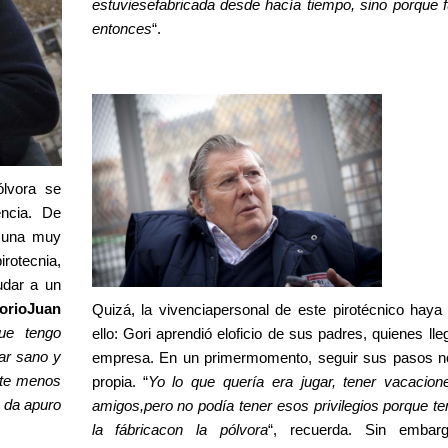
estuviesefabricada desde hacía tiempo, sino porque
entonces
“.
ólvora se
encia. De
 una muy
irotecnia,
udar a un
orioJuan
Quizá, la vivenciapersonal de este pirotécnico haya
ue tengo
ello: Gori aprendió eloficio de sus padres, quienes ll
ar sano y
empresa. En un primermomento, seguir sus pasos no
nte menos
propia. “
Yo lo que quería era jugar, tener vacacion
 da apuro
amigos,pero no podía tener esos privilegios porque te
la fábricacon la pólvora
“, recuerda. Sin embar