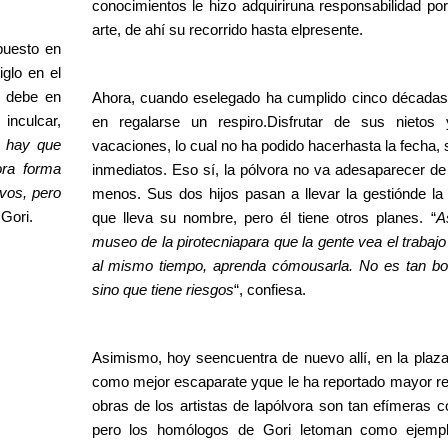
conocimientos le hizo adquiriruna responsabilidad por
arte, de ahí su recorrido hasta elpresente.
puesto en
iglo en el
e debe en
Ahora, cuando eselegado ha cumplido cinco décadas
inculcar,
en regalarse un respiro.Disfrutar de sus nietos
o hay que
vacaciones, lo cual no ha podido hacerhasta la fecha,
ora forma
inmediatos. Eso sí, la pólvora no va adesaparecer de
vos, pero
menos. Sus dos hijos pasan a llevar la gestiónde la t
 Gori.
que lleva su nombre, pero él tiene otros planes. “
A
museo de la pirotecniapara que la gente vea el trabaj
al mismo tiempo, aprenda cómousarla. No es tan bo
sino que tiene riesgos
“, confiesa.
Asimismo, hoy seencuentra de nuevo allí, en la plaza
como mejor escaparate yque le ha reportado mayor r
obras de los artistas de lapólvora son tan efímeras c
pero los homólogos de Gori letoman como ejemplo