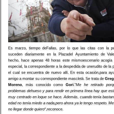
Es marzo, tiempo deFallas, por lo que las citas con la p
suceden diariamente en la Plazadel Ayuntamiento de Val
hecho, hace apenas 48 horas este mismoescenario acogía
especial, la correspondiente a la despedida de unerudito de la p
el cual se encuentra de nuevo allí. En esta ocasión,para ay
amigo a montar su correspondiente
mascletà
. Se trata de
Greg
Moreno
, más conocido como
Gori
.”
Me he retirado porq
problemas dehueso y para rendir en primera línea hay que est
muy centrado en loque se hace. Además, cuando tenía basta
edad no tenía miedo a nada,pero ahora ya le tengo respeto. Me
no llegar donde quiero
“,reconoce.