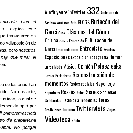
332
#InfluyenteEnTwitter
Anfiteatro de
Butacón del
BLOGS
Análisis
rificada. Con el
Arte
Stefano
es
“, explica este
Garci
Clásicos del Cómic
Cine
que transcurren en
El Butacón del
Crítica
Educación
Cultura
do ydisposición de
Entrevista
Garci
Eventos
Emprendedores
ras, pero nosotros
Exposiciones
Humor
Exposición
Fotografía
hay que mirar el
Pelaezleaks
ori.
Opinión
Música
Moda
Libros
Reconstrucción de
Periodismo
Perfiles
momentos
Reportaje
Redes sociales
so de los años han
Series
Reseña
Sociedad
ntido. No obstante,
Reportajes
Salud
Toros
ualidad, lo cual se
Tecnología
Solidaridad
Tendencias
despedida optó por
Twittervista
Turismo
Viajes
Tradiciones
i primeramascletà
Videoteca
tro día preparéuna
viñeta
alabra. No porque