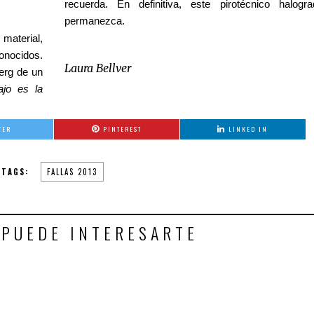
recuerda. En definitiva, este pirotécnico halog
permanezca.
material,
conocidos.
Laura Bellver
berg de un
ajo es la
TER
PINTEREST
LINKED IN
TAGS:
FALLAS 2013
 PUEDE INTERESARTE