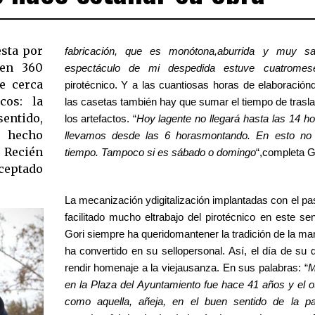
esta por
fabricación, que es monótona,aburrida y muy sac
 en 360
espectáculo de mi despedida estuve cuatromes
e cerca
pirotécnico. Y a las cuantiosas horas de elaboración
cos: la
las casetas también hay que sumar el tiempo de trasla
entido,
los artefactos. “
Hoy lagente no llegará hasta las 14 ho
a hecho
llevamos desde las 6 horasmontando. En esto no 
 Recién
tiempo. Tampoco si es sábado o domingo
“,completa G
ceptado
La mecanización ydigitalización implantadas con el pa
facilitado mucho eltrabajo del pirotécnico en este se
Gori siempre ha queridomantener la tradición de la man
ha convertido en su sellopersonal. Así, el día de su 
rendir homenaje a la viejausanza. En sus palabras: “
M
en la Plaza del Ayuntamiento fue hace 41 años y el o
como aquella, añeja, en el buen sentido de la p