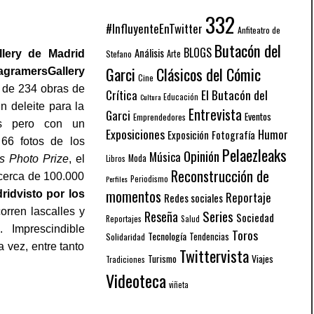
332
#InfluyenteEnTwitter
Anfiteatro de
Butacón del
BLOGS
Análisis
Arte
llery de Madrid
Stefano
Garci
Clásicos del Cómic
agramersGallery
Cine
o de 234 obras de
El Butacón del
Crítica
Educación
Cultura
n deleite para la
Entrevista
Garci
Eventos
Emprendedores
os pero con un
Exposiciones
Humor
Exposición
Fotografía
 66 fotos de los
Pelaezleaks
Opinión
Música
Moda
s Photo Prize
, el
Libros
Reconstrucción de
 cerca de 100.000
Periodismo
Perfiles
momentos
ridvisto por los
Reportaje
Redes sociales
orren lascalles y
Series
Reseña
Sociedad
Reportajes
Salud
 Imprescindible
Toros
Tecnología
Solidaridad
Tendencias
a vez, entre tanto
Twittervista
Turismo
Viajes
Tradiciones
Videoteca
viñeta