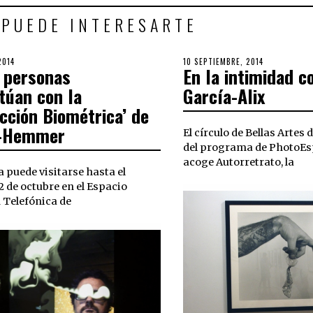
 PUEDE INTERESARTE
2014
30
POSTED
10 SEPTIEMBRE, 2014
3
 personas
En la intimidad c
SEPTIEMBRE,
ON
OCTUBRE,
2018
2018
túan con la
García-Alix
cción Biométrica’ de
o-Hemmer
El círculo de Bellas Artes
del programa de PhotoEs
acoge Autorretrato, la
 puede visitarse hasta el
 de octubre en el Espacio
 Telefónica de