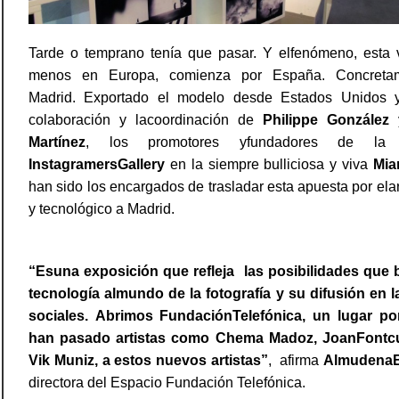
Tarde o temprano tenía que pasar. Y elfenómeno, esta v
menos en Europa, comienza por España. Concretam
Madrid. Exportado el modelo desde Estados Unidos 
colaboración y lacoordinación de
Philippe González
Martínez
, los promotores yfundadores de la 
InstagramersGallery
en la siempre bulliciosa y viva
Mia
han sido los encargados de trasladar esta apuesta por elar
y tecnológico a Madrid.
“Esuna exposición que refleja las posibilidades que b
tecnología almundo de la fotografía y su difusión en l
sociales. Abrimos FundaciónTelefónica, un lugar po
han pasado artistas como Chema Madoz, JoanFontc
Vik Muniz, a estos nuevos artistas”
, afirma
Almudena
directora del Espacio Fundación Telefónica.