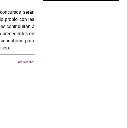
concursos serán
lo propio con las
s contribuirán a
in precedentes en
 smartphone para
museo.
@acordellat