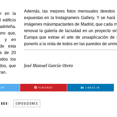
Además, las mejores fotos mensuales deestos 
r en la
expuestas en la Instagramers Gallery. Y se hará 
 edificio
imágenes másimpactantes de Madrid, que cada me
drileña.
renovar la galería de laciudad en un proyecto s
ero que,
Europa que extrae el arte de unaaplicación de
va y en
ponerlo a la vista de todos en las paredes de un
 de esta
ás de 20
odos los
José Manuel García-Otero
dos, que
ran.
TER
PINTEREST
LINKED IN
TAGS:
EXPOSICIONES