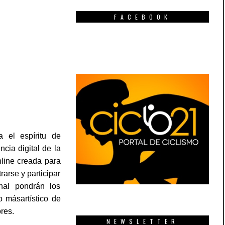
FACEBOOK
a el espíritu de
cia digital de la
line creada para
rarse y participar
nal pondrán los
 másartístico de
res.
NEWSLETTER