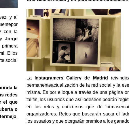
ez, y al
entepor
y con la
y
Jorge
primera
mi
. Ellos
te social
La
Instagramers Gallery de Madrid
reivindic
permanenteactualización de la red social y la esen
rinda la
misma. Es por elloque a través de una página on
as redes
tal fin, los usuarios que así lodeseen podrán regist
r el que
en los retos y concursos que de formasema
uberta o
organizadores. Retos que buscarán sacar el lado
Bermejo
,
los usuarios y que otorgarán premios a los ganado