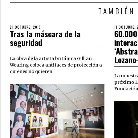
TAMBIÉN
POSTED
21 OCTUBRE, 2015
30
POSTED
11 OCTUBRE, 
Tras la máscara de la
60.000
ON
OCTUBRE,
ON
2018
seguridad
interac
‘Abstra
Lozan
La obra de la artista británica Gillian
Wearing coloca antifaces de protección a
quienes no quieren
La muestra
próximo 12
Fundación