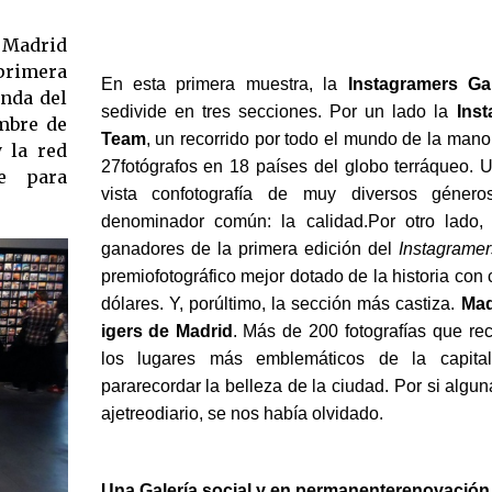
 Madrid
primera
En esta primera muestra, la
Instagramers Ga
unda del
sedivide en tres secciones. Por un lado la
Inst
mbre de
Team
, un recorrido por todo el mundo de la man
y la red
27fotógrafos en 18 países del globo terráqueo. U
e para
vista confotografía de muy diversos géner
denominador común: la calidad.Por otro lado,
ganadores de la primera edición del
Instagramer
premiofotográfico mejor dotado de la historia con
dólares. Y, porúltimo, la sección más castiza.
Mad
igers de Madrid
. Más de 200 fotografías que rec
los lugares más emblemáticos de la capital.
pararecordar la belleza de la ciudad. Por si algun
ajetreodiario, se nos había olvidado.
Una Galería social y en permanenterenovación