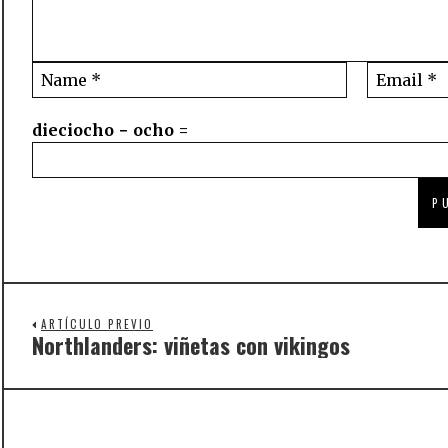
dieciocho − ocho =
ARTÍCULO PREVIO
Northlanders: viñetas con vikingos
Previous
post: