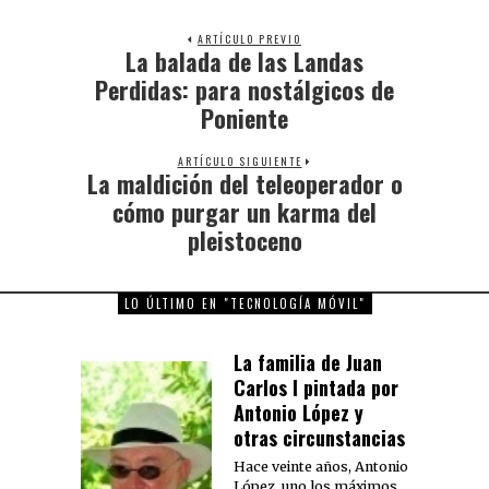
ARTÍCULO PREVIO
La balada de las Landas
Previous
post:
Perdidas: para nostálgicos de
Poniente
ARTÍCULO SIGUIENTE
La maldición del teleoperador o
Next
post:
cómo purgar un karma del
pleistoceno
LO ÚLTIMO EN "TECNOLOGÍA MÓVIL"
La familia de Juan
Carlos I pintada por
Antonio López y
otras circunstancias
Hace veinte años, Antonio
López, uno los máximos