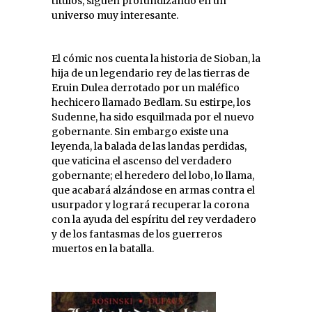
títulos, siguen profundizando en un
universo muy interesante.
El cómic nos cuenta la historia de Sioban, la
hija de un legendario rey de las tierras de
Eruin Dulea derrotado por un maléfico
hechicero llamado Bedlam. Su estirpe, los
Sudenne, ha sido esquilmada por el nuevo
gobernante. Sin embargo existe una
leyenda, la balada de las landas perdidas,
que vaticina el ascenso del verdadero
gobernante; el heredero del lobo, lo llama,
que acabará alzándose en armas contra el
usurpador y logrará recuperar la corona
con la ayuda del espíritu del rey verdadero
y de los fantasmas de los guerreros
muertos en la batalla.