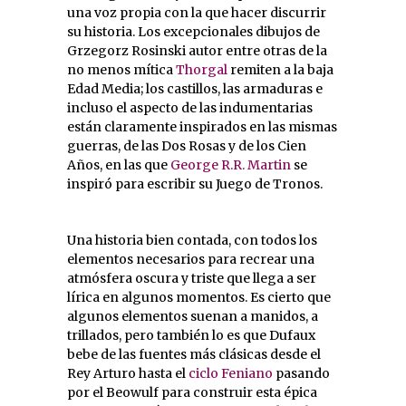
una voz propia con la que hacer discurrir
su historia. Los excepcionales dibujos de
Grzegorz Rosinski autor entre otras de la
no menos mítica
Thorgal
 remiten a la baja
Edad Media; los castillos, las armaduras e
incluso el aspecto de las indumentarias
están claramente inspirados en las mismas
guerras, de las Dos Rosas y de los Cien
Años, en las que
George R.R. Martin
se
inspiró para escribir su Juego de Tronos.
Una historia bien contada, con todos los
elementos necesarios para recrear una
atmósfera oscura y triste que llega a ser
lírica en algunos momentos. Es cierto que
algunos elementos suenan a manidos, a
trillados, pero también lo es que Dufaux
bebe de las fuentes más clásicas desde el
Rey Arturo hasta el
ciclo Feniano
pasando
por el Beowulf para construir esta épica