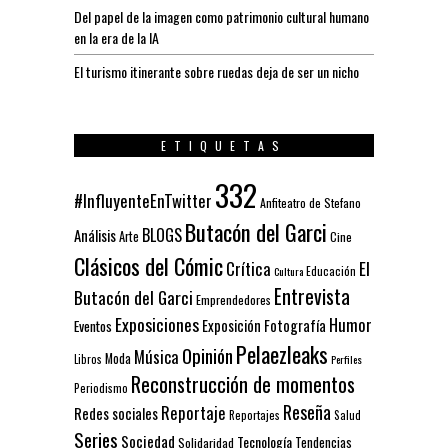
Del papel de la imagen como patrimonio cultural humano
en la era de la IA
El turismo itinerante sobre ruedas deja de ser un nicho
ETIQUETAS
332
#InfluyenteEnTwitter
Anfiteatro de Stefano
Butacón del Garci
BLOGS
Análisis
Arte
Cine
Clásicos del Cómic
El
Crítica
Educación
Cultura
Entrevista
Butacón del Garci
Emprendedores
Exposiciones
Humor
Exposición
Fotografía
Eventos
Pelaezleaks
Opinión
Música
Moda
Libros
Perfiles
Reconstrucción de momentos
Periodismo
Reseña
Reportaje
Redes sociales
Reportajes
Salud
Series
Sociedad
Tecnología
Solidaridad
Tendencias