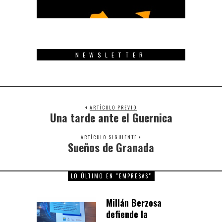
NEWSLETTER
ARTÍCULO PREVIO
Una tarde ante el Guernica
Previous
post:
ARTÍCULO SIGUIENTE
Sueños de Granada
Next
post:
LO ÚLTIMO EN "EMPRESAS"
Millán Berzosa
defiende la