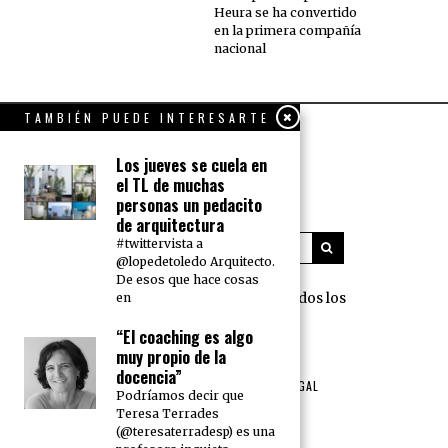
Heura se ha convertido
en la primera compañía
nacional
TAMBIÉN PUEDE INTERESARTE
Los jueves se cuela en
el TL de muchas
personas un pedacito
de arquitectura
#twittervista a
@lopedetoledo Arquitecto.
De esos que hace cosas
360 Grados Press © 2018 Todos los
en
derechos reservados.
“El coaching es algo
muy propio de la
NOSOTROS
PUBLICIDAD
docencia”
TÉRMINOS DE USO Y AVISO LEGAL
Podríamos decir que
POLÍTICA DE PRIVACIDAD
Teresa Terrades
(@teresaterradesp) es una