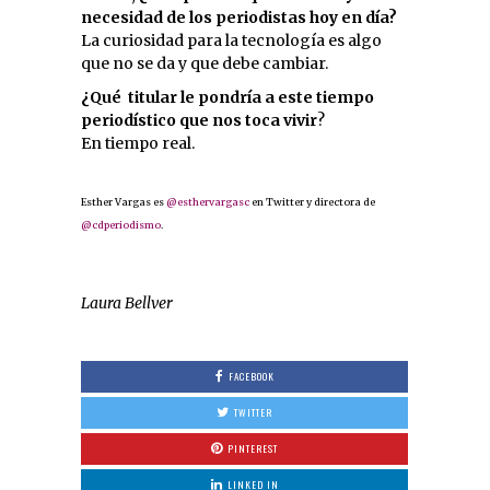
necesidad de los periodistas hoy en día?
La curiosidad para la tecnología es algo
que no se da y que debe cambiar.
¿Qué titular le pondría a este tiempo
periodístico que nos toca vivir
?
En tiempo real.
Esther Vargas es
@esthervargasc
en Twitter y directora de
@cdperiodismo
.
Laura Bellver
FACEBOOK
TWITTER
PINTEREST
LINKED IN