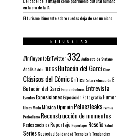
Del papel de la imagen como patrimonio cultural humano
en la era de la IA
El turismo itinerante sobre ruedas deja de ser un nicho
ETIQUETAS
332
#InfluyenteEnTwitter
Anfiteatro de Stefano
Butacón del Garci
BLOGS
Análisis
Arte
Cine
Clásicos del Cómic
El
Crítica
Educación
Cultura
Entrevista
Butacón del Garci
Emprendedores
Exposiciones
Humor
Exposición
Fotografía
Eventos
Pelaezleaks
Opinión
Música
Moda
Libros
Perfiles
Reconstrucción de momentos
Periodismo
Reseña
Reportaje
Redes sociales
Reportajes
Salud
Series
Sociedad
Tecnología
Solidaridad
Tendencias