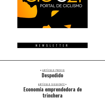
NEWSLETTER
ARTÍCULO PREVIO
Despedido
Previous
post:
ARTÍCULO SIGUIENTE
Economía emprendedora de
Next
post:
trinchera