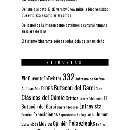
Del suelo al dato: BioDiversity Grow mide la biodiversidad
que empieza a cambiar el campo
Del papel de la imagen como patrimonio cultural humano
en la era de la IA
El turismo itinerante sobre ruedas deja de ser un nicho
ETIQUETAS
332
#InfluyenteEnTwitter
Anfiteatro de Stefano
Butacón del Garci
BLOGS
Análisis
Arte
Cine
Clásicos del Cómic
El
Crítica
Educación
Cultura
Entrevista
Butacón del Garci
Emprendedores
Exposiciones
Humor
Exposición
Fotografía
Eventos
Pelaezleaks
Opinión
Música
Moda
Libros
Perfiles