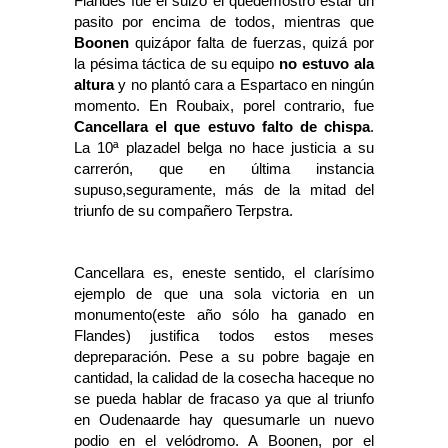
Flandes fue el suizo el quedemostró estar un
pasito por encima de todos, mientras que
Boonen
quizápor falta de fuerzas, quizá por
la pésima táctica de su equipo
no estuvo ala
altura
y no plantó cara a Espartaco en ningún
momento. En Roubaix, porel contrario, fue
Cancellara el que estuvo falto de chispa
.
La 10ª plazadel belga no hace justicia a su
carrerón, que en última instancia
supuso,seguramente, más de la mitad del
triunfo de su compañero Terpstra.
Cancellara es, eneste sentido, el clarísimo
ejemplo de que una sola victoria en un
monumento(este año sólo ha ganado en
Flandes) justifica todos estos meses
depreparación. Pese a su pobre bagaje en
cantidad, la calidad de la cosecha haceque no
se pueda hablar de fracaso ya que al triunfo
en Oudenaarde hay quesumarle un nuevo
podio en el velódromo. A Boonen, por el