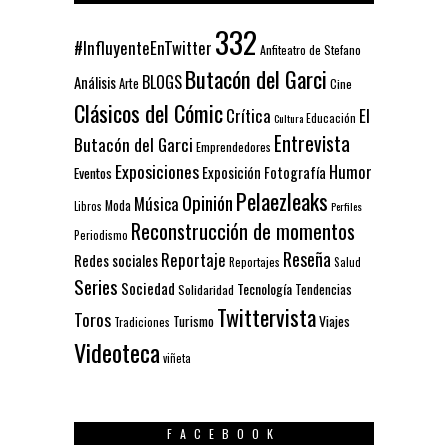
332
#InfluyenteEnTwitter
Anfiteatro de Stefano
Butacón del Garci
BLOGS
Análisis
Arte
Cine
Clásicos del Cómic
El
Crítica
Educación
Cultura
Entrevista
Butacón del Garci
Emprendedores
Exposiciones
Humor
Exposición
Fotografía
Eventos
Pelaezleaks
Opinión
Música
Moda
Libros
Perfiles
Reconstrucción de momentos
Periodismo
Reseña
Reportaje
Redes sociales
Reportajes
Salud
Series
Sociedad
Tecnología
Solidaridad
Tendencias
Twittervista
Toros
Turismo
Viajes
Tradiciones
Videoteca
viñeta
FACEBOOK