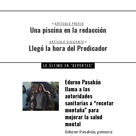
ARTÍCULO PREVIO
Una piscina en la redacción
Previous
post:
ARTÍCULO SIGUIENTE
Llegó la hora del Predicador
Next
post:
LO ÚLTIMO EN "DEPORTES"
Edurne Pasabán
llama a las
autoridades
sanitarias a “recetar
montaña” para
mejorar la salud
mental
Edurne Pasabán, primera