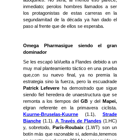
inmediato; perolos hombres llamados a ser
los protagonistas de estas carreras en la
segundamitad de la década ya han dado el
paso al frente que de ellos se esperaba.
Omega Pharmasigue siendo el gran
dominador
Se les escapó laVuelta a Flandes debido a un
muy mal planteamiento táctico en una prueba
que,con su nuevo final, ya no premia la
estrategia sino la fuerza, pero la escuadrade
Patrick Lefevere
ha demostrado que sigue
siendo fiel heredera de unaestructura que se
remonta a los tiempos del
GB
y del
Mapei,
elgran referente en la primavera ciclista.
Kuurne-Bruselas-Kuurne
(1.1),
Strade
Bianche
(1.1),
A Través de Flandes
(1.HC)
y, sobretodo,
París-Roubaix
(1.WT) son un
botín más que razonable si, además,tenemos