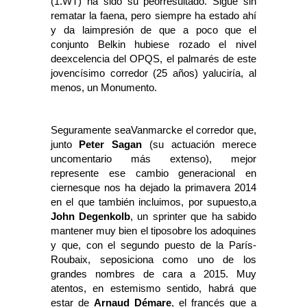
(1.WT) ha sido su peorresultado. Sigue sin
rematar la faena, pero siempre ha estado ahí
y da laimpresión de que a poco que el
conjunto Belkin hubiese rozado el nivel
deexcelencia del OPQS, el palmarés de este
jovencísimo corredor (25 años) yaluciría, al
menos, un Monumento.
Seguramente seaVanmarcke el corredor que,
junto
Peter Sagan
(su actuación merece
uncomentario más extenso), mejor
represente ese cambio generacional en
ciernesque nos ha dejado la primavera 2014
en el que también incluimos, por supuesto,a
John Degenkolb
, un sprinter que ha sabido
mantener muy bien el tiposobre los adoquines
y que, con el segundo puesto de la París-
Roubaix, seposiciona como uno de los
grandes nombres de cara a 2015. Muy
atentos, en estemismo sentido, habrá que
estar de
Arnaud Démare
, el francés que a