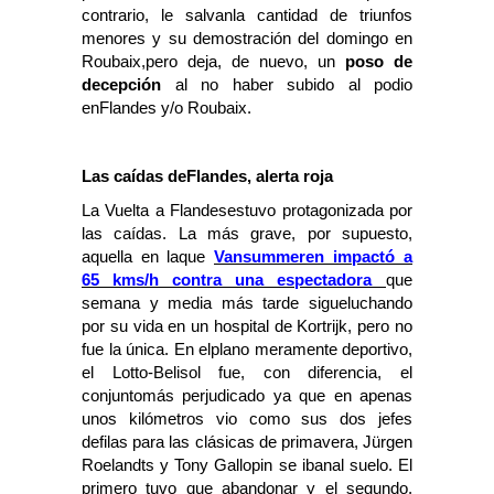
contrario, le salvanla cantidad de triunfos
menores y su demostración del domingo en
Roubaix,pero deja, de nuevo, un
poso de
decepción
al no haber subido al podio
enFlandes y/o Roubaix.
Las caídas deFlandes, alerta roja
La Vuelta a Flandesestuvo protagonizada por
las caídas. La más grave, por supuesto,
aquella en laque
Vansummeren impactó a
65 kms/h contra una espectadora
que
semana y media más tarde sigueluchando
por su vida en un hospital de Kortrijk, pero no
fue la única. En elplano meramente deportivo,
el Lotto-Belisol fue, con diferencia, el
conjuntomás perjudicado ya que en apenas
unos kilómetros vio como sus dos jefes
defilas para las clásicas de primavera, Jürgen
Roelandts y Tony Gallopin se ibanal suelo. El
primero tuvo que abandonar y el segundo,