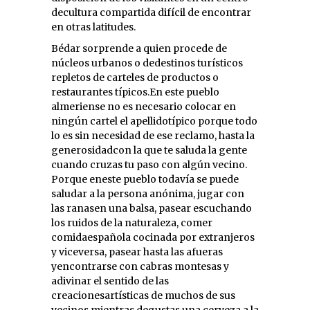
decultura compartida difícil de encontrar
en otras latitudes.
Bédar sorprende a quien procede de
núcleos urbanos o dedestinos turísticos
repletos de carteles de productos o
restaurantes típicos.En este pueblo
almeriense no es necesario colocar en
ningún cartel el apellidotípico porque todo
lo es sin necesidad de ese reclamo, hasta la
generosidadcon la que te saluda la gente
cuando cruzas tu paso con algún vecino.
Porque eneste pueblo todavía se puede
saludar a la persona anónima, jugar con
las ranasen una balsa, pasear escuchando
los ruidos de la naturaleza, comer
comidaespañola cocinada por extranjeros
y viceversa, pasear hasta las afueras
yencontrarse con cabras montesas y
adivinar el sentido de las
creacionesartísticas de muchos de sus
vecinos mientras degustas una cerveza a la