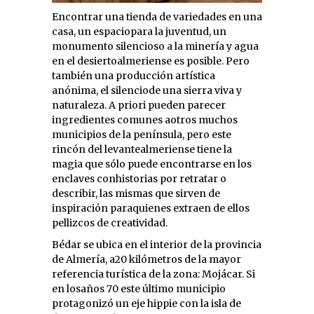
Encontrar una tienda de variedades en una
casa, un espaciopara la juventud, un
monumento silencioso a la minería y agua
en el desiertoalmeriense es posible. Pero
también una producción artística
anónima, el silenciode una sierra viva y
naturaleza. A priori pueden parecer
ingredientes comunes aotros muchos
municipios de la península, pero este
rincón del levantealmeriense tiene la
magia que sólo puede encontrarse en los
enclaves conhistorias por retratar o
describir, las mismas que sirven de
inspiración paraquienes extraen de ellos
pellizcos de creatividad.
Bédar se ubica en el interior de la provincia
de Almería, a20 kilómetros de la mayor
referencia turística de la zona: Mojácar. Si
en losaños 70 este último municipio
protagonizó un eje hippie con la isla de