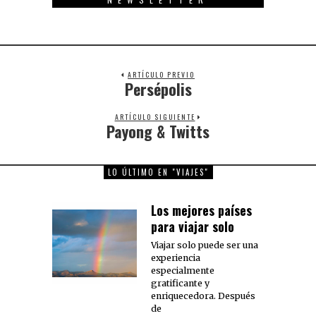
ARTÍCULO PREVIO
Persépolis
Previous
post:
ARTÍCULO SIGUIENTE
Payong & Twitts
Next
post:
LO ÚLTIMO EN "VIAJES"
Los mejores países
para viajar solo
Viajar solo puede ser una
experiencia
especialmente
gratificante y
enriquecedora. Después
de