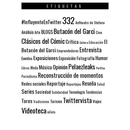
ETIQUETAS
332
#InfluyenteEnTwitter
Anfiteatro de Stefano
Butacón del Garci
BLOGS
Análisis
Arte
Cine
Clásicos del Cómic
El
Crítica
Educación
Cultura
Entrevista
Butacón del Garci
Emprendedores
Exposiciones
Humor
Exposición
Fotografía
Eventos
Pelaezleaks
Opinión
Música
Moda
Libros
Perfiles
Reconstrucción de momentos
Periodismo
Reseña
Reportaje
Redes sociales
Reportajes
Salud
Series
Sociedad
Tecnología
Solidaridad
Tendencias
Twittervista
Toros
Turismo
Viajes
Tradiciones
Videoteca
viñeta