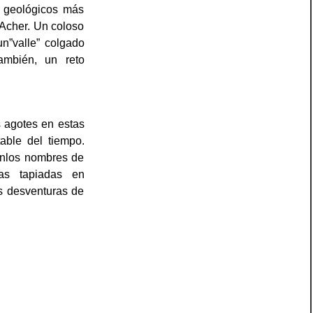
s geológicos más
Acher. Un coloso
n”valle” colgado
ambién, un reto
 agotes en estas
able del tiempo.
enlos nombres de
as tapiadas en
as desventuras de