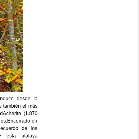
onduce desde la
 y también el más
dAcherito (1.870
ros.Encerrado en
recuerdo de los
e esta atalaya