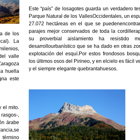
Este “país” de losagotes guarda un verdadero tes
Parque Natural de los VallesOccidentales, un esp
27.072 hectáreas en el que se puedenencontra
parajes mejor conservados de toda la cordillera
ia de los
su proverbial aislamiento ha resistido 
cal). La
desarrollourbanístico que se ha dado en otras zon
milenios,
explotación del esquí.Por estos frondosos bosqu
el valle
los últimos osos del Pirineo, y en elcielo es fácil v
ragoza
y el siempre elegante quebrantahuesos.
a huella
gna este
 el mito.
asgos-,
ón árabe
rancia,se
 término