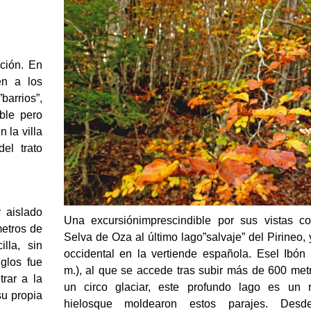
ción. En
en a los
arrios”,
ble pero
 la villa
el trato
y aislado
Una excursiónimprescindible por sus vistas c
etros de
Selva de Oza al último lago”salvaje” del Pirineo,
lla, sin
occidental en la vertiende española. Esel Ibón 
glos fue
m.), al que se accede tras subir más de 600 met
trar a la
un circo glaciar, este profundo lago es un 
su propia
hielosque moldearon estos parajes. Desd