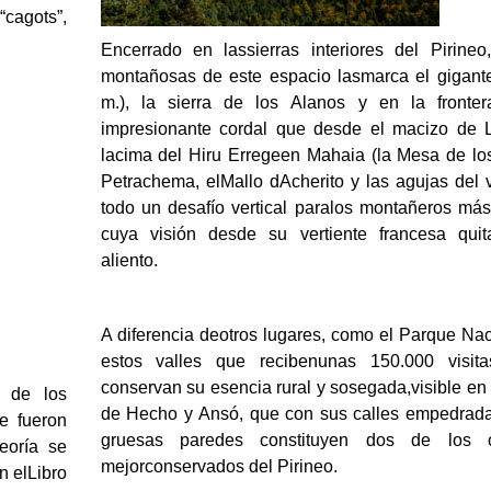
“cagots”,
Encerrado en lassierras interiores del Pirineo,
montañosas de este espacio lasmarca el gigante
m.), la sierra de los Alanos y en la fronter
impresionante cordal que desde el macizo de 
lacima del Hiru Erregeen Mahaia (la Mesa de los
Petrachema, elMallo dAcherito y las agujas del 
todo un desafío vertical paralos montañeros má
cuya visión desde su vertiente francesa quita,
aliento.
A diferencia deotros lugares, como el Parque Na
estos valles que recibenunas 150.000 visit
conservan su esencia rural y sosegada,visible en l
s de los
de Hecho y Ansó, que con sus calles empedrad
e fueron
gruesas paredes constituyen dos de los 
eoría se
mejorconservados del Pirineo.
n elLibro