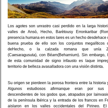
Los agotes son unrastro casi perdido en la larga histor
valles de Ansó, Hecho, Barètousy Erronkaribar (Ron
presencia humana en estos lares es un hecho desdehace 
buena prueba de ello son los conjuntos megalíticos d
deHecho, o la calzada romana que unía Za
(Caesaragusuta), con Béarn(Beharnium). Sin embargo, l
de esta comunidad de signo infausto es laque impre
territorio de belleza avasalladora con una visión distinta.
Su origen se pierdeen la porosa frontera entre la historia y
Algunos estudiosos afirmanque eran por sus r
descendientes de los godos que, atrapados por lainvasi
de la península Ibérica y la entrada de los francos en F
aislaron en los valles occidentales del Pirineo. El