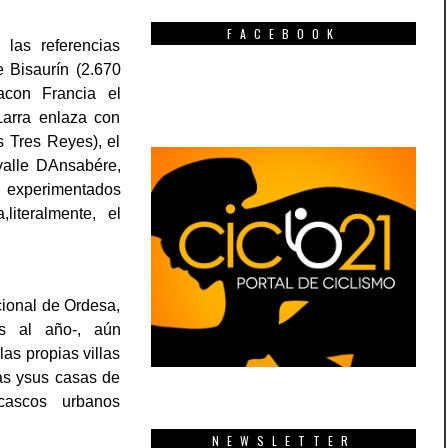
FACEBOOK
 las referencias
 Bisaurín (2.670
acon Francia el
Larra enlaza con
 Tres Reyes), el
valle DAnsabére,
s experimentados
literalmente, el
cional de Ordesa,
as al año-, aún
as propias villas
as ysus casas de
cascos urbanos
NEWSLETTER