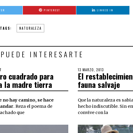
TER
PINTEREST
LINKED IN
TAGS:
NATURALEZA
 PUEDE INTERESARTE
7
5
POSTED
13 MARZO, 2013
3
ro cuadrado para
El restablecimien
NOVIEMBRE,
ON
OCTUBRE,
2018
2018
a la madre tierra
fauna salvaje
 no hay camino, se hace
Que la naturaleza es sabi
 andar
. Reza el poema de
hecho indiscutible. Sin e
achado que
convive con la