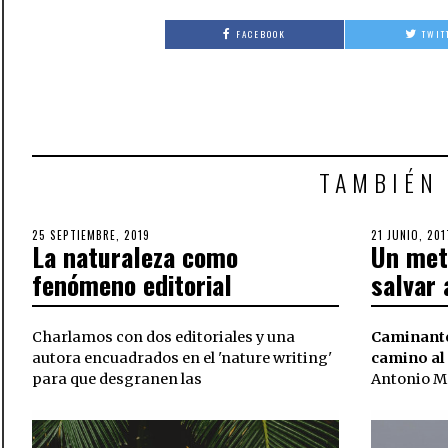
FACEBOOK
TWIT
TAMBIÉN
POSTED
25 SEPTIEMBRE, 2019
29
POSTED
21 JUNIO, 201
La naturaleza como
Un met
ON
ENERO,
ON
2020
fenómeno editorial
salvar 
Charlamos con dos editoriales y una
Caminante
autora encuadrados en el 'nature writing'
camino al
para que desgranen las
Antonio M