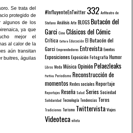
332
oro. Se trata del
#InfluyenteEnTwitter
Anfiteatro de
acio protegido de
Butacón del
BLOGS
Análisis
r algunos de los
Arte
Stefano
Garci
Clásicos del Cómic
pirenaica, ya que
Cine
mucho mejor el
El Butacón del
Crítica
Educación
Cultura
as al calor de la
Entrevista
Garci
Eventos
Emprendedores
es aún transitan
Exposiciones
Humor
Exposición
Fotografía
er buitres, águilas
Pelaezleaks
Opinión
Música
Moda
Libros
Reconstrucción de
Periodismo
Perfiles
momentos
Reportaje
Redes sociales
Series
Reseña
Sociedad
Reportajes
Salud
Toros
Tecnología
Solidaridad
Tendencias
Twittervista
Turismo
Viajes
Tradiciones
Videoteca
viñeta