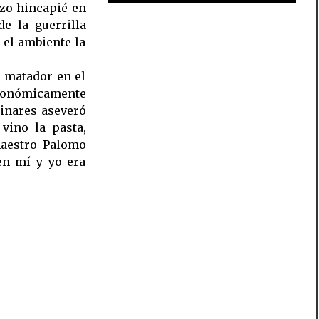
izo hincapié en
e la guerrilla
 el ambiente la
 matador en el
económicamente
Linares aseveró
vino la pasta,
maestro Palomo
en mí y yo era