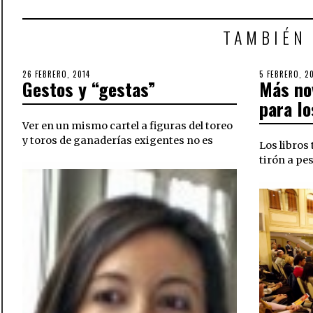
TAMBIÉN
POSTED
26 FEBRERO, 2014
29
POSTED
5 FEBRERO, 2
Gestos y “gestas”
Más no
ON
SEPTIEMBRE,
ON
2018
para lo
Ver en un mismo cartel a figuras del toreo
y toros de ganaderías exigentes no es
Los libros
tirón a pes