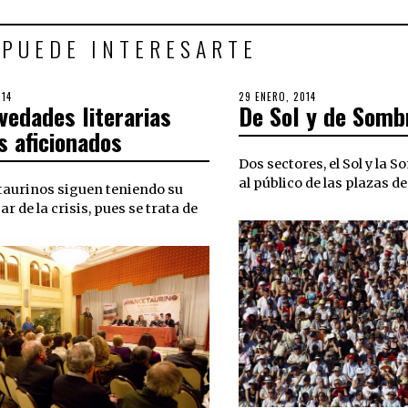
 PUEDE INTERESARTE
014
30
POSTED
29 ENERO, 2014
30
vedades literarias
De Sol y de Somb
SEPTIEMBRE,
ON
SEPTIEMBRE,
2018
2018
s aficionados
Dos sectores, el Sol y la 
al público de las plazas de
 taurinos siguen teniendo su
ar de la crisis, pues se trata de