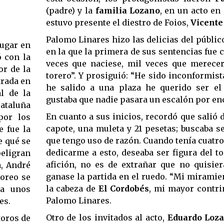
(padre) y la
familia Lozano
, en un acto en
estuvo presente el diestro de Foios,
Vicente 
Palomo Linares hizo las delicias del públic
lugar en
en la que la primera de sus sentencias fue c
ó con la
veces que naciese, mil veces que merecer
or de la
torero”. Y prosiguió: “He sido inconformist
trada en
he salido a una plaza he querido ser e
al de la
gustaba que nadie pasara un escalón por en
Cataluña
En cuanto a sus inicios, recordó que salió 
por los
capote, una muleta y 21 pesetas; buscaba s
e fue la
que tengo uso de razón. Cuando tenía cuatro
e qué se
dedicarme a esto, deseaba ser figura del to
eligran
afición, no es de extrañar que no quisier
a, André
ganase la partida en el ruedo. “Mi miramien
toreo se
la cabeza de
El Cordobés
, mi mayor contri
 a unos
Palomo Linares.
es.
Otro de los invitados al acto,
Eduardo Loz
toros de