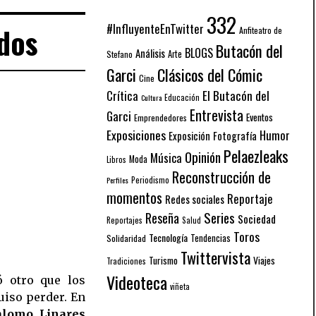
332
#InfluyenteEnTwitter
ados
Anfiteatro de
Butacón del
BLOGS
Análisis
Arte
Stefano
Garci
Clásicos del Cómic
Cine
El Butacón del
Crítica
Educación
Cultura
Entrevista
Garci
Eventos
Emprendedores
Exposiciones
Humor
Exposición
Fotografía
Pelaezleaks
Opinión
Música
Moda
Libros
Reconstrucción de
Periodismo
Perfiles
momentos
Reportaje
Redes sociales
Series
Reseña
Sociedad
Reportajes
Salud
Toros
Tecnología
Solidaridad
Tendencias
Twittervista
Turismo
Viajes
Tradiciones
Videoteca
ó otro que los
viñeta
uiso perder. En
alomo Linares