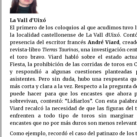
La Vall d’Uixó
El primero de los coloquios al que acudimos tuvo 
la localidad castellonense de La Vall dUixó. Cont
presencia del escritor francés
André Viard
, cread
revista-libro
Tierras Taurinas
, una investigación cen
el toro bravo. Viard habló sobre el estado actu
Fiesta, la prohibición de las corridas de toros en 
y respondió a algunas cuestiones planteadas 
asistentes. Pero sin duda, hubo una respuesta qu
más corta y clara a la vez. Respecto a la pregunta d
puede hacer para que los encastes que ahora p
sobrevivan, contestó: “Lidiarlos”. Con esta palabr
Viard recalcó la necesidad de que las figuras del 
enfrenten a todo tipo de toros sin marginar
encastes que no por más duros son menos relevant
Como ejemplo, recordó el caso del patinazo de los 