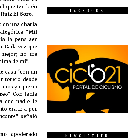
 el que también
FACEBOOK
Ruiz El Soro
.
o en una charla
ategórica: “Mil
ía la pena ser
a. Cada vez que
l mejor; no me
cima de mí”.
de casa “con un
er torero desde
 años ya quería
reo”. Con tanta
a que nadie le
to era ir a por
ncante”, señaló
ano
-apoderado
NEWSLETTER