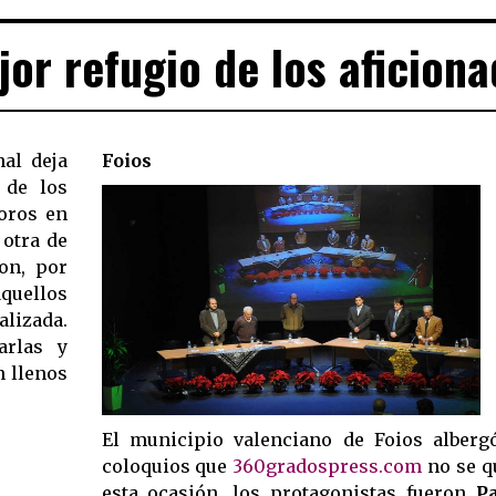
jor refugio de los aficion
nal deja
Foios
 de los
toros en
 otra de
Son, por
aquellos
izada.
arlas y
n llenos
El municipio valenciano de Foios alberg
coloquios que
360gradospress.com
no se q
esta ocasión, los protagonistas fueron
P