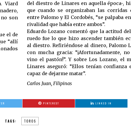
del diestro de Linares en aquella época-, h
. Viard
que cuando se organizaban las corridas d
nadero,
entre Palomo y El Cordobés, “se palpaba en
 no son
rivalidad que había entre ambos”.
Eduardo Lozano comentó que la actitud del
ue el de
ruedo fue lo que hizo ascender también 
ue “allí
al diestro. Refiriéndose al dinero, Palomo 
cionados
con mucha gracia: “¡Afortunadamente, no 
vino el pastón!”. Y sobre Los Lozano, el 
Linares aseguró: “Ellos tenían confianza 
capaz de dejarme matar”.
Carlos Juan, Filipinas
TER
PINTEREST
LINKED IN
TAGS:
TOROS