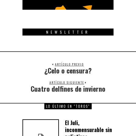
NEWSLETTER
ARTÍCULO PREVIO
¿Celo o censura?
Previous
post:
ARTÍCULO SIGUIENTE
Cuatro delfines de invierno
Next
post:
LO ÚLTIMO EN "TOROS"
El Juli,
inconmensurable sin