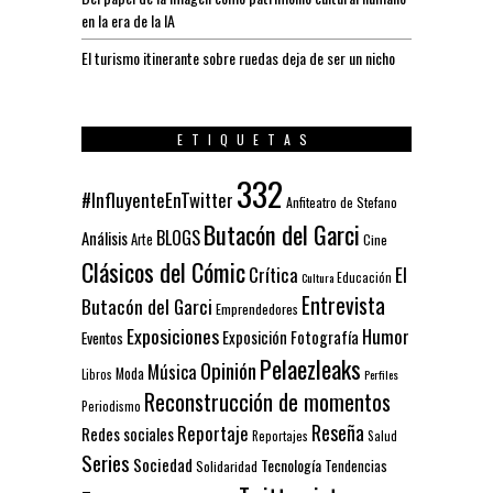
en la era de la IA
El turismo itinerante sobre ruedas deja de ser un nicho
ETIQUETAS
332
#InfluyenteEnTwitter
Anfiteatro de Stefano
Butacón del Garci
BLOGS
Análisis
Arte
Cine
Clásicos del Cómic
El
Crítica
Educación
Cultura
Entrevista
Butacón del Garci
Emprendedores
Exposiciones
Humor
Exposición
Fotografía
Eventos
Pelaezleaks
Opinión
Música
Moda
Libros
Perfiles
Reconstrucción de momentos
Periodismo
Reseña
Reportaje
Redes sociales
Reportajes
Salud
Series
Sociedad
Tecnología
Solidaridad
Tendencias