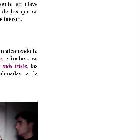
enta en clave
o de los que se
e fueron.
an alcanzado la
o
,
e incluso se
 más triste
, las
ndenadas a la