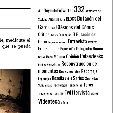
332
#InfluyenteEnTwitter
Anfiteatro de
Butacón del
BLOGS
Análisis
Arte
Stefano
Garci
Clásicos del Cómic
Cine
El Butacón del
Crítica
Educación
Cultura
ie, mediante el
Entrevista
Garci
Eventos
Emprendedores
o que se pueda
Exposiciones
Humor
Exposición
Fotografía
Pelaezleaks
Opinión
Música
Moda
Libros
Reconstrucción de
Periodismo
Perfiles
momentos
Reportaje
Redes sociales
Series
Reseña
Sociedad
Reportajes
Salud
Toros
Tecnología
Solidaridad
Tendencias
Twittervista
Turismo
Viajes
Tradiciones
Videoteca
viñeta