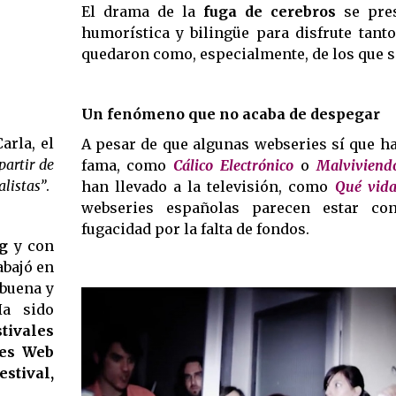
El drama de la
fuga de cerebros
se pres
humorística y bilingüe para disfrute tant
quedaron como, especialmente, de los que s
Un fenómeno que no acaba de despegar
arla, el
A pesar de que algunas webseries sí que h
partir de
fama, como
Cálico Electrónico
o
Malviviend
alistas”
.
han llevado a la televisión, como
Qué vida
webseries españolas parecen estar co
fugacidad por la falta de fondos.
g
y con
abajó en
 buena y
Ha sido
tivales
es Web
stival,