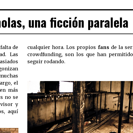
las, una ficción paralela
falta de
cualquier hora. Los propios
fans
de la ser
ad. Las
crowdfunding, son los que han permitid
asiados
seguir rodando.
gonizan
y muchas
argo, el
men más
es no se
visor y
os, aquí