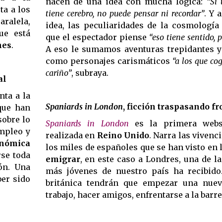
nacen de una idea con mucha lógica:
“Si
ta a los
tiene cerebro, no puede pensar ni recordar”
. Y 
aralela,
idea, las peculiaridades de la cosmologí
ue está
que el espectador piense
“eso tiene sentido, p
nes
.
A eso le sumamos aventuras trepidantes y 
como personajes carismáticos
“a los que co
cariño”
, subraya.
al
nta a la
Spaniards in London
, ficción traspasando f
 que han
sobre lo
Spaniards in London
es la primera webs
empleo y
realizada en
Reino Unido
. Narra las vivenc
conómica
los miles de españoles que se han visto en 
rse toda
emigrar
, en este caso a Londres, una de l
ón. Una
más jóvenes de nuestro país ha recibido.
ber sido
británica tendrán que empezar una nuev
trabajo, hacer amigos, enfrentarse a la barre