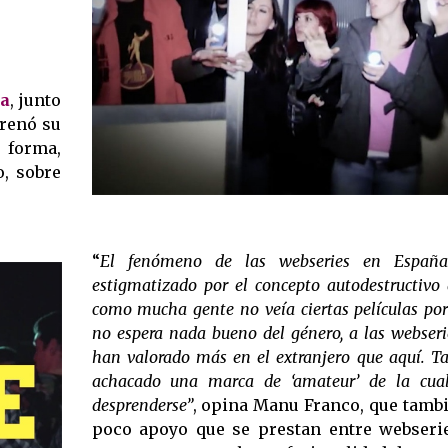
va
, junto
trenó su
 forma,
o, sobre
“
El fenómeno de las webseries en Españ
estigmatizado por el concepto autodestructivo d
como mucha gente no veía ciertas películas por
no espera nada bueno del género, a las webseri
han valorado más en el extranjero que aquí. T
achacado una marca de ‘amateur’ de la cual
desprenderse”
, opina Manu Franco, que tamb
poco apoyo que se prestan entre webserie