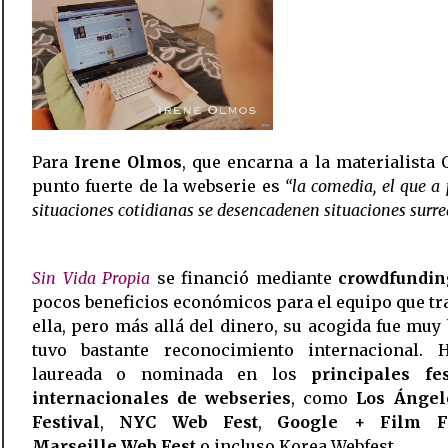
Para
Irene Olmos
, que encarna a la materialista C
punto fuerte de la webserie es
“la comedia, el que a 
situaciones cotidianas se desencadenen situaciones surre
Sin Vida Propia
se financió mediante
crowdfundin
pocos beneficios económicos para el equipo que tr
ella, pero más allá del dinero, su acogida fue muy
tuvo bastante reconocimiento internacional. 
laureada o nominada en los
principales fes
internacionales de webseries
, como
Los Ángel
Festival
,
NYC Web Fest
,
Google + Film Fe
Marseille Web Fest
o incluso Korea Webfest.