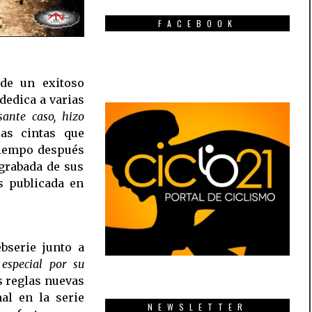
FACEBOOK
 de un exitoso
dedica a varias
sante caso, hizo
as cintas que
tiempo después
 grabada de sus
s publicada en
ebserie junto a
especial por su
 reglas nuevas
l en la serie
NEWSLETTER