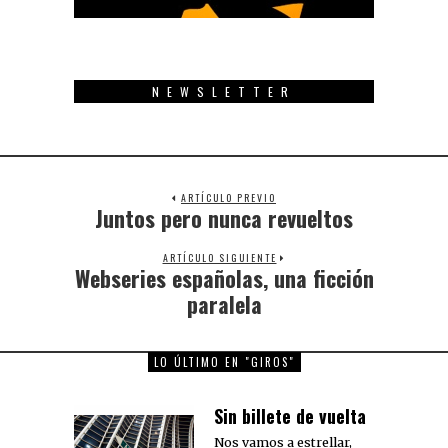
NEWSLETTER
ARTÍCULO PREVIO
Juntos pero nunca revueltos
Previous
post:
ARTÍCULO SIGUIENTE
Webseries españolas, una ficción
Next
post:
paralela
LO ÚLTIMO EN "GIROS"
Sin billete de vuelta
Nos vamos a estrellar,