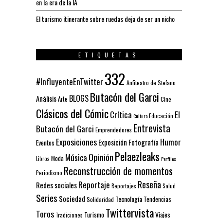
en la era de la IA
El turismo itinerante sobre ruedas deja de ser un nicho
ETIQUETAS
332
#InfluyenteEnTwitter
Anfiteatro de Stefano
Butacón del Garci
BLOGS
Análisis
Arte
Cine
Clásicos del Cómic
El
Crítica
Educación
Cultura
Entrevista
Butacón del Garci
Emprendedores
Exposiciones
Humor
Exposición
Fotografía
Eventos
Pelaezleaks
Opinión
Música
Moda
Libros
Perfiles
Reconstrucción de momentos
Periodismo
Reseña
Reportaje
Redes sociales
Reportajes
Salud
Series
Sociedad
Tecnología
Solidaridad
Tendencias
Twittervista
Toros
Turismo
Viajes
Tradiciones