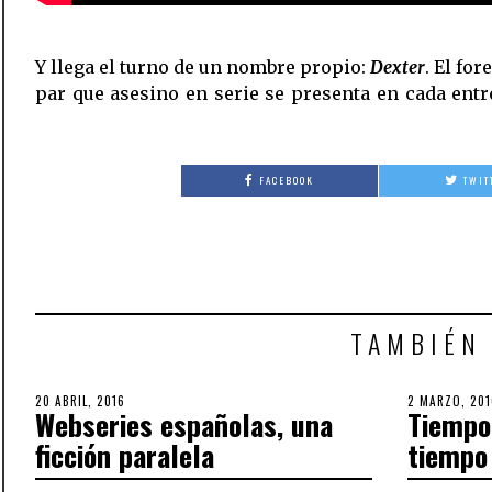
Y llega el turno de un nombre propio:
Dexter
. El for
par que asesino en serie se presenta en cada ent
FACEBOOK
TWIT
TAMBIÉN
POSTED
20 ABRIL, 2016
30
POSTED
2 MARZO, 201
Webseries españolas, una
Tiempo 
ON
SEPTIEMBRE,
ON
2018
ficción paralela
tiempo