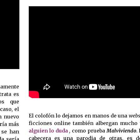
damente
trata es
cos que
caso, el
El colofón lo dejamos en manos de una
webs
ún nuevo
ficciones online también albergan mucho t
ería más
alguien lo duda
, como prueba
Malviviendo
.
 se han
cabecera es una parodia de otras, es d
da sería