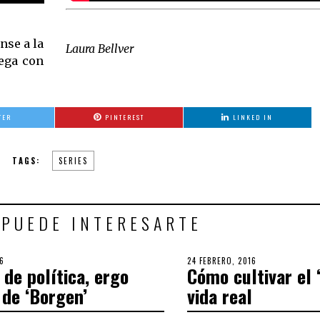
ense a la
Laura Bellver
rega con
TER
PINTEREST
LINKED IN
TAGS:
SERIES
 PUEDE INTERESARTE
6
30
POSTED
24 FEBRERO, 2016
30
de política, ergo
Cómo cultivar el ‘
SEPTIEMBRE,
ON
SEPTIEMBRE,
2018
2018
 de ‘Borgen’
vida real