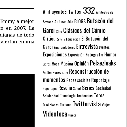
332
#InfluyenteEnTwitter
Anfiteatro de
Butacón del
BLOGS
Análisis
l Emmy a mejor
Arte
Stefano
to en 2007. La
Garci
Clásicos del Cómic
Cine
idianas de todo
El Butacón del
Crítica
Educación
Cultura
nviertan en una
Entrevista
Garci
Eventos
Emprendedores
Exposiciones
Humor
Exposición
Fotografía
Pelaezleaks
Opinión
Música
Moda
Libros
Reconstrucción de
Periodismo
Perfiles
momentos
Reportaje
Redes sociales
Series
Reseña
Sociedad
Reportajes
Salud
Toros
Tecnología
Solidaridad
Tendencias
Twittervista
Turismo
Viajes
Tradiciones
Videoteca
viñeta