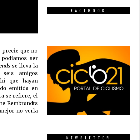
FACEBOOK
e precie que no
podíamos ser
iends
se lleva la
 seis amigos
ahí que hayan
ido emitida en
a se refiere, el
he Rembrandts
mejor no verla
NEWSLETTER