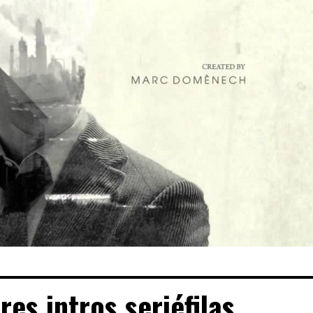
res intros seriéfilas