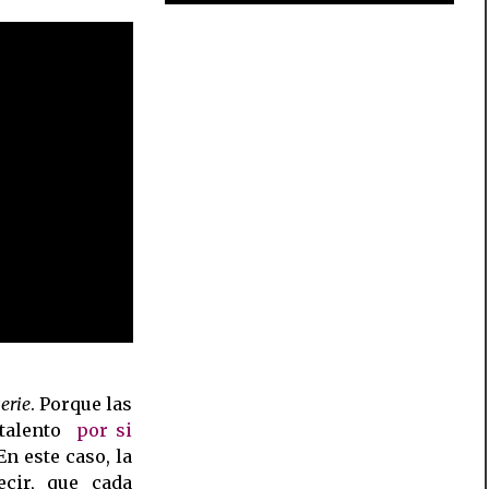
erie
. Porque las
alento 
por si
 En este caso, la
ecir, que cada