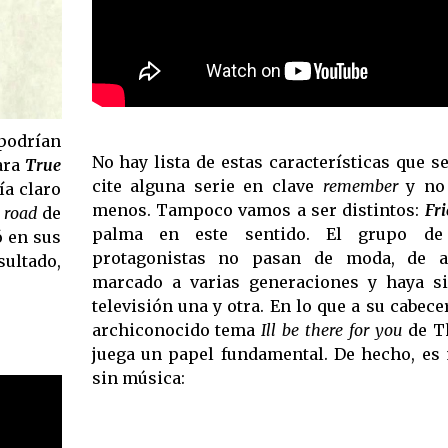
podrían
No hay lista de estas características que s
para
True
cite alguna serie en clave
remember
y no 
ía claro
menos. Tampoco vamos a ser distintos:
Fr
 road
de
palma en este sentido. El grupo de
ó en sus
protagonistas no pasan de moda, de 
ltado,
marcado a varias generaciones y haya s
televisión una y otra. En lo que a su cabecer
archiconocido tema
Ill be there for you
de T
juega un papel fundamental. De hecho, es 
sin música: