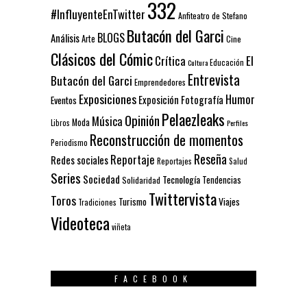
332
#InfluyenteEnTwitter
Anfiteatro de Stefano
Butacón del Garci
BLOGS
Análisis
Arte
Cine
Clásicos del Cómic
El
Crítica
Educación
Cultura
Entrevista
Butacón del Garci
Emprendedores
Exposiciones
Humor
Exposición
Fotografía
Eventos
Pelaezleaks
Opinión
Música
Moda
Libros
Perfiles
Reconstrucción de momentos
Periodismo
Reseña
Reportaje
Redes sociales
Reportajes
Salud
Series
Sociedad
Tecnología
Solidaridad
Tendencias
Twittervista
Toros
Turismo
Viajes
Tradiciones
Videoteca
viñeta
FACEBOOK