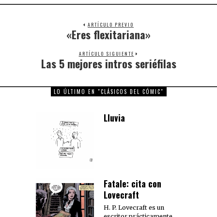
ARTÍCULO PREVIO
«Eres flexitariana»
Previous
post:
ARTÍCULO SIGUIENTE
Las 5 mejores intros seriéfilas
Next
post:
LO ÚLTIMO EN "CLÁSICOS DEL CÓMIC"
Lluvia
Fatale: cita con
Lovecraft
H. P. Lovecraft es un
escritor prácticamente