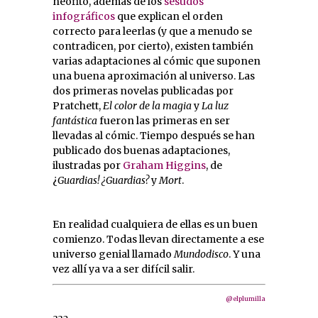
neófito, además de los
sesudos
infográficos
que explican el orden
correcto para leerlas (y que a menudo se
contradicen, por cierto), existen también
varias adaptaciones al cómic que suponen
una buena aproximación al universo. Las
dos primeras novelas publicadas por
Pratchett,
El color de la magia
y
La luz
fantástica
fueron las primeras en ser
llevadas al cómic. Tiempo después se han
publicado dos buenas adaptaciones,
ilustradas por
Graham Higgins
, de
¿
Guardias! ¿Guardias?
y
Mort
.
En realidad cualquiera de ellas es un buen
comienzo. Todas llevan directamente a ese
universo genial llamado
Mundodisco
. Y una
vez allí ya va a ser difícil salir.
@elplumilla