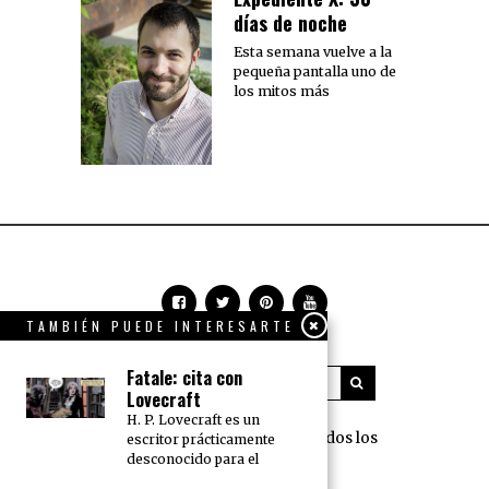
días de noche
Esta semana vuelve a la
pequeña pantalla uno de
los mitos más
TAMBIÉN PUEDE INTERESARTE
Fatale: cita con
Lovecraft
H. P. Lovecraft es un
360 Grados Press © 2018 Todos los
escritor prácticamente
desconocido para el
derechos reservados.